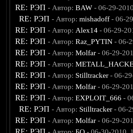
RE: РЭП
- Автор:
BAW
- 06-29-201
RE: РЭП
- Автор:
mishadoff
- 06-2
RE: РЭП
- Автор:
Alex14
- 06-29-20
RE: РЭП
- Автор:
Raz_PYTIN
- 06-
RE: РЭП
- Автор:
Molfar
- 06-29-20
RE: РЭП
- Автор:
METALL_HACK
RE: РЭП
- Автор:
Stilltracker
- 06-29
RE: РЭП
- Автор:
Molfar
- 06-29-20
RE: РЭП
- Автор:
EXPLOIT_666
- 0
RE: РЭП
- Автор:
Stilltracker
- 06-2
RE: РЭП
- Автор:
Molfar
- 06-29-20
RE: РЭП
- Автор:
БО
- 06-30-2010,