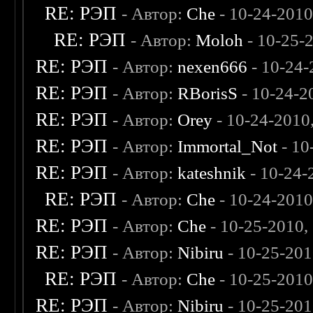
RE: РЭП
- Автор:
Che
- 10-24-2010
RE: РЭП
- Автор:
Moloh
- 10-25-
RE: РЭП
- Автор:
nexen666
- 10-24-
RE: РЭП
- Автор:
RBorisS
- 10-24-2
RE: РЭП
- Автор:
Orey
- 10-24-2010
RE: РЭП
- Автор:
Immortal_Not
- 10
RE: РЭП
- Автор:
kateshnik
- 10-24-
RE: РЭП
- Автор:
Che
- 10-24-2010
RE: РЭП
- Автор:
Che
- 10-25-2010,
RE: РЭП
- Автор:
Nibiru
- 10-25-201
RE: РЭП
- Автор:
Che
- 10-25-2010
RE: РЭП
- Автор:
Nibiru
- 10-25-201