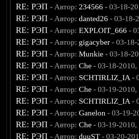
RE: РЭП
- Автор:
234566
- 03-18-20
RE: РЭП
- Автор:
danted26
- 03-18-
RE: РЭП
- Автор:
EXPLOIT_666
- 0
RE: РЭП
- Автор:
gigacyber
- 03-18-
RE: РЭП
- Автор:
Munkie
- 03-18-2
RE: РЭП
- Автор:
Che
- 03-18-2010,
RE: РЭП
- Автор:
SCHTIRLIZ_IA
- 
RE: РЭП
- Автор:
Che
- 03-19-2010,
RE: РЭП
- Автор:
SCHTIRLIZ_IA
- 
RE: РЭП
- Автор:
Ganelon
- 03-19-2
RE: РЭП
- Автор:
Che
- 03-19-2010,
RE: РЭП
- Автор:
duuST
- 03-20-20