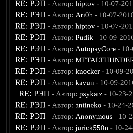
RE: РЭП
- Автор:
hiptov
- 10-07-20
RE: РЭП
- Автор:
Ari0h
- 10-07-201
RE: РЭП
- Автор:
hiptov
- 10-07-201
RE: РЭП
- Автор:
Pudik
- 10-09-201
RE: РЭП
- Автор:
AutopsyCore
- 10
RE: РЭП
- Автор:
METALTHUNDE
RE: РЭП
- Автор:
knocker
- 10-09-2
RE: РЭП
- Автор:
kavun
- 10-09-201
RE: РЭП
- Автор:
psykatz
- 10-23-
RE: РЭП
- Автор:
antineko
- 10-24-2
RE: РЭП
- Автор:
Anonymous
- 10-
RE: РЭП
- Автор:
jurick550n
- 10-24