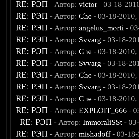
RE: РЭП
- Автор:
victor
- 03-18-201
RE: РЭП
- Автор:
Che
- 03-18-2010,
RE: РЭП
- Автор:
angelus_morti
- 03
RE: РЭП
- Автор:
Svvarg
- 03-18-20
RE: РЭП
- Автор:
Che
- 03-18-2010,
RE: РЭП
- Автор:
Svvarg
- 03-18-20
RE: РЭП
- Автор:
Che
- 03-18-2010,
RE: РЭП
- Автор:
Svvarg
- 03-18-20
RE: РЭП
- Автор:
Che
- 03-18-2010,
RE: РЭП
- Автор:
EXPLOIT_666
- 0
RE: РЭП
- Автор:
ImmoraliSSt
- 03
RE: РЭП
- Автор:
mishadoff
- 03-18