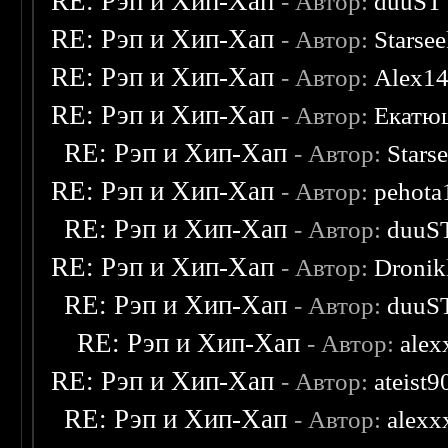
RE: Рэп и Хип-Хап
- Автор:
duuST
RE: Рэп и Хип-Хап
- Автор:
Starsee
RE: Рэп и Хип-Хап
- Автор:
Alex1
RE: Рэп и Хип-Хап
- Автор:
Екатю
RE: Рэп и Хип-Хап
- Автор:
Stars
RE: Рэп и Хип-Хап
- Автор:
pehota
RE: Рэп и Хип-Хап
- Автор:
duuS
RE: Рэп и Хип-Хап
- Автор:
Dronik
RE: Рэп и Хип-Хап
- Автор:
duuS
RE: Рэп и Хип-Хап
- Автор:
alex
RE: Рэп и Хип-Хап
- Автор:
ateist9
RE: Рэп и Хип-Хап
- Автор:
alexx