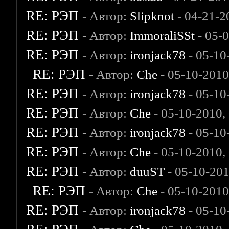
RE: РЭП
- Автор:
Slipknot
- 04-21-2
RE: РЭП
- Автор:
ImmoraliSSt
- 05-
RE: РЭП
- Автор:
ironjack78
- 05-10
RE: РЭП
- Автор:
Che
- 05-10-2010
RE: РЭП
- Автор:
ironjack78
- 05-10
RE: РЭП
- Автор:
Che
- 05-10-2010,
RE: РЭП
- Автор:
ironjack78
- 05-10
RE: РЭП
- Автор:
Che
- 05-10-2010,
RE: РЭП
- Автор:
duuST
- 05-10-20
RE: РЭП
- Автор:
Che
- 05-10-2010
RE: РЭП
- Автор:
ironjack78
- 05-10