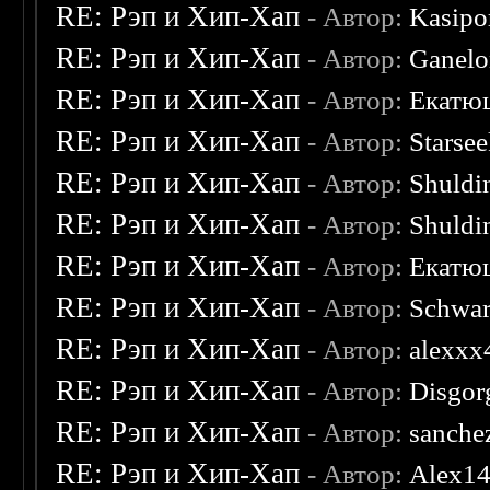
RE: Рэп и Хип-Хап
- Автор:
Kasipo
RE: Рэп и Хип-Хап
- Автор:
Ganel
RE: Рэп и Хип-Хап
- Автор:
Екатю
RE: Рэп и Хип-Хап
- Автор:
Starsee
RE: Рэп и Хип-Хап
- Автор:
Shuldi
RE: Рэп и Хип-Хап
- Автор:
Shuldi
RE: Рэп и Хип-Хап
- Автор:
Екатю
RE: Рэп и Хип-Хап
- Автор:
Schwar
RE: Рэп и Хип-Хап
- Автор:
alexxx
RE: Рэп и Хип-Хап
- Автор:
Disgor
RE: Рэп и Хип-Хап
- Автор:
sanche
RE: Рэп и Хип-Хап
- Автор:
Alex1