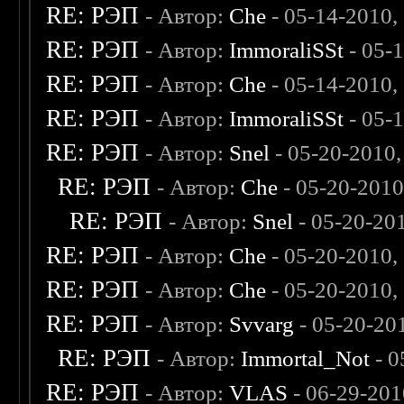
RE: РЭП
- Автор:
Che
- 05-14-2010,
RE: РЭП
- Автор:
ImmoraliSSt
- 05-
RE: РЭП
- Автор:
Che
- 05-14-2010,
RE: РЭП
- Автор:
ImmoraliSSt
- 05-
RE: РЭП
- Автор:
Snel
- 05-20-2010
RE: РЭП
- Автор:
Che
- 05-20-201
RE: РЭП
- Автор:
Snel
- 05-20-20
RE: РЭП
- Автор:
Che
- 05-20-2010,
RE: РЭП
- Автор:
Che
- 05-20-2010,
RE: РЭП
- Автор:
Svvarg
- 05-20-20
RE: РЭП
- Автор:
Immortal_Not
- 0
RE: РЭП
- Автор:
VLAS
- 06-29-201