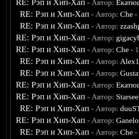
RE: Рэп и Хип-Хап
- Автор:
Екатю
RE: Рэп и Хип-Хап
- Автор:
Che
-
RE: Рэп и Хип-Хап
- Автор:
zzash
RE: Рэп и Хип-Хап
- Автор:
gigacy
RE: Рэп и Хип-Хап
- Автор:
Che
- 
RE: Рэп и Хип-Хап
- Автор:
Alex
RE: Рэп и Хип-Хап
- Автор:
Gusta
RE: Рэп и Хип-Хап
- Автор:
Екатю
RE: Рэп и Хип-Хап
- Автор:
Starsee
RE: Рэп и Хип-Хап
- Автор:
duuS
RE: Рэп и Хип-Хап
- Автор:
Ganel
RE: Рэп и Хип-Хап
- Автор:
Che
-