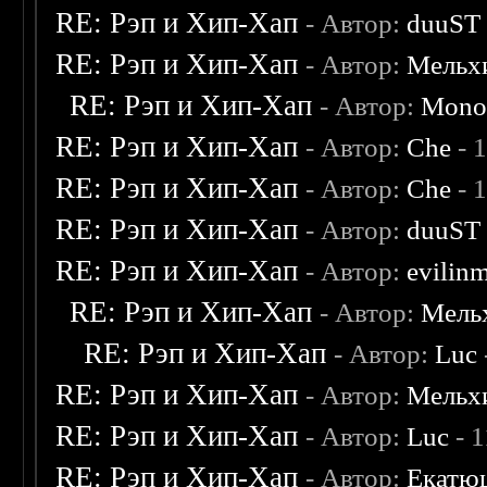
RE: Рэп и Хип-Хап
- Автор:
duuST
RE: Рэп и Хип-Хап
- Автор:
Мельх
RE: Рэп и Хип-Хап
- Автор:
Monol
RE: Рэп и Хип-Хап
- Автор:
Che
- 
RE: Рэп и Хип-Хап
- Автор:
Che
- 
RE: Рэп и Хип-Хап
- Автор:
duuST
RE: Рэп и Хип-Хап
- Автор:
evilin
RE: Рэп и Хип-Хап
- Автор:
Мель
RE: Рэп и Хип-Хап
- Автор:
Luc
RE: Рэп и Хип-Хап
- Автор:
Мельх
RE: Рэп и Хип-Хап
- Автор:
Luc
- 1
RE: Рэп и Хип-Хап
- Автор:
Екатю