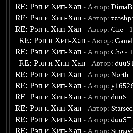
RE: Рэп и Хип-Хап
- Автор:
DimaB
RE: Рэп и Хип-Хап
- Автор:
zzashp
RE: Рэп и Хип-Хап
- Автор:
Che
- 
RE: Рэп и Хип-Хап
- Автор:
Gane
RE: Рэп и Хип-Хап
- Автор:
Che
- 
RE: Рэп и Хип-Хап
- Автор:
duuS
RE: Рэп и Хип-Хап
- Автор:
North
-
RE: Рэп и Хип-Хап
- Автор:
y1652
RE: Рэп и Хип-Хап
- Автор:
duuST
RE: Рэп и Хип-Хап
- Автор:
Starsee
RE: Рэп и Хип-Хап
- Автор:
duuST
RE: Рэп и Хип-Хап
- Автор:
Starsee