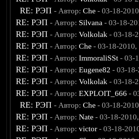
RE: РЭП
- Автор:
Che
- 03-18-2010
RE: РЭП
- Автор:
Silvana
- 03-18-20
RE: РЭП
- Автор:
Volkolak
- 03-18-
RE: РЭП
- Автор:
Che
- 03-18-2010,
RE: РЭП
- Автор:
ImmoraliSSt
- 03-
RE: РЭП
- Автор:
Eugene82
- 03-18
RE: РЭП
- Автор:
Volkolak
- 03-18-
RE: РЭП
- Автор:
EXPLOIT_666
- 0
RE: РЭП
- Автор:
Che
- 03-18-2010
RE: РЭП
- Автор:
Nate
- 03-18-2010
RE: РЭП
- Автор:
victor
- 03-18-201