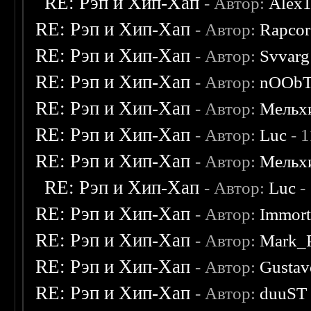
RE: Рэп и Хип-Хап
- Автор:
Alex
RE: Рэп и Хип-Хап
- Автор:
Rapco
RE: Рэп и Хип-Хап
- Автор:
Svvarg
RE: Рэп и Хип-Хап
- Автор:
nOOb
RE: Рэп и Хип-Хап
- Автор:
Мельх
RE: Рэп и Хип-Хап
- Автор:
Luc
- 
RE: Рэп и Хип-Хап
- Автор:
Мельх
RE: Рэп и Хип-Хап
- Автор:
Luc
-
RE: Рэп и Хип-Хап
- Автор:
Immort
RE: Рэп и Хип-Хап
- Автор:
Mark_P
RE: Рэп и Хип-Хап
- Автор:
Gustav
RE: Рэп и Хип-Хап
- Автор:
duuST