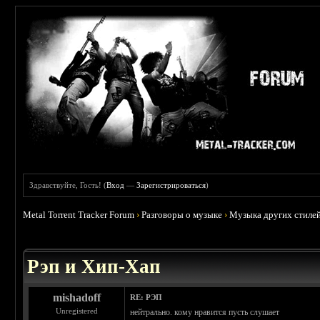
Здравствуйте, Гость! (
Вход
—
Зарегистрироваться
)
Metal Torrent Tracker Forum
›
Разговоры о музыке
›
Музыка других стиле
: 2.36
Рэп и Хип-Хап
mishadoff
RE: РЭП
Unregistered
нейтрально. кому нравится пусть слушает