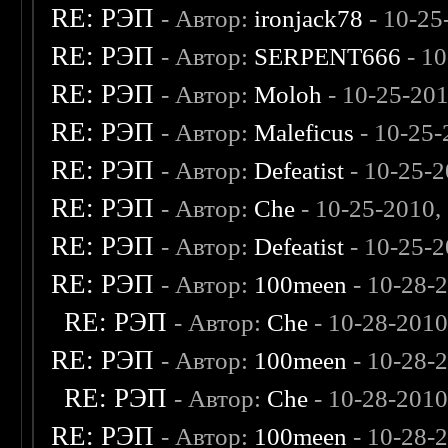
RE: РЭП
- Автор:
ironjack78
- 10-25
RE: РЭП
- Автор:
SERPENT666
- 10
RE: РЭП
- Автор:
Moloh
- 10-25-20
RE: РЭП
- Автор:
Maleficus
- 10-25-
RE: РЭП
- Автор:
Defeatist
- 10-25-2
RE: РЭП
- Автор:
Che
- 10-25-2010,
RE: РЭП
- Автор:
Defeatist
- 10-25-2
RE: РЭП
- Автор:
100meen
- 10-28-
RE: РЭП
- Автор:
Che
- 10-28-2010
RE: РЭП
- Автор:
100meen
- 10-28-
RE: РЭП
- Автор:
Che
- 10-28-2010
RE: РЭП
- Автор:
100meen
- 10-28-