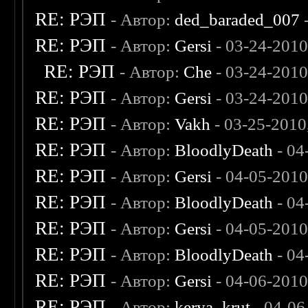
RE: РЭП
- Автор:
ded_baraded_007
-
RE: РЭП
- Автор:
Gersi
- 03-24-2010
RE: РЭП
- Автор:
Che
- 03-24-2010
RE: РЭП
- Автор:
Gersi
- 03-24-2010
RE: РЭП
- Автор:
Vakh
- 03-25-2010
RE: РЭП
- Автор:
BloodlyDeath
- 04
RE: РЭП
- Автор:
Gersi
- 04-05-2010
RE: РЭП
- Автор:
BloodlyDeath
- 04
RE: РЭП
- Автор:
Gersi
- 04-05-2010
RE: РЭП
- Автор:
BloodlyDeath
- 04
RE: РЭП
- Автор:
Gersi
- 04-06-2010
RE: РЭП
- Автор:
kerya_krut
- 04-06