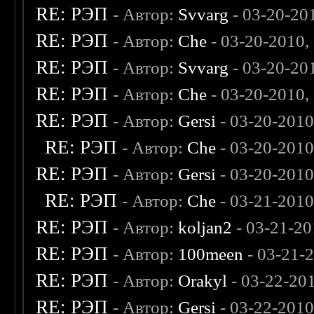
RE: РЭП
- Автор:
Svvarg
- 03-20-20
RE: РЭП
- Автор:
Che
- 03-20-2010,
RE: РЭП
- Автор:
Svvarg
- 03-20-20
RE: РЭП
- Автор:
Che
- 03-20-2010,
RE: РЭП
- Автор:
Gersi
- 03-20-2010
RE: РЭП
- Автор:
Che
- 03-20-2010
RE: РЭП
- Автор:
Gersi
- 03-20-2010
RE: РЭП
- Автор:
Che
- 03-21-201
RE: РЭП
- Автор:
koljan2
- 03-21-20
RE: РЭП
- Автор:
100meen
- 03-21-
RE: РЭП
- Автор:
Orakyl
- 03-22-20
RE: РЭП
- Автор:
Gersi
- 03-22-2010