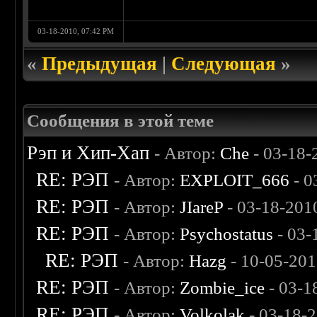
03-18-2010, 07:42 PM
«
Предыдущая
|
Следующая
»
Сообщения в этой теме
Рэп и Хип-Хап
- Автор:
Che
- 03-18-
RE: РЭП
- Автор:
EXPLOIT_666
- 0
RE: РЭП
- Автор:
JIareP
- 03-18-201
RE: РЭП
- Автор:
Psychostatus
- 03-
RE: РЭП
- Автор:
Hazg
- 10-05-201
RE: РЭП
- Автор:
Zombie_ice
- 03-1
RE: РЭП
- Автор:
Volkolak
- 03-18-