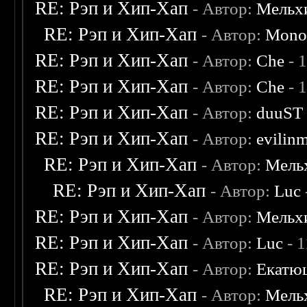
RE: Рэп и Хип-Хап
- Автор:
Мельх
RE: Рэп и Хип-Хап
- Автор:
Monol
RE: Рэп и Хип-Хап
- Автор:
Che
- 
RE: Рэп и Хип-Хап
- Автор:
Che
- 
RE: Рэп и Хип-Хап
- Автор:
duuST
RE: Рэп и Хип-Хап
- Автор:
evilin
RE: Рэп и Хип-Хап
- Автор:
Мель
RE: Рэп и Хип-Хап
- Автор:
Luc
RE: Рэп и Хип-Хап
- Автор:
Мельх
RE: Рэп и Хип-Хап
- Автор:
Luc
- 1
RE: Рэп и Хип-Хап
- Автор:
Екатю
RE: Рэп и Хип-Хап
- Автор:
Мель