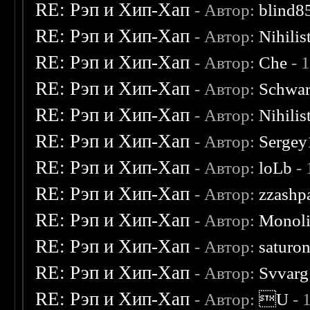
RE: Рэп и Хип-Хап
- Автор:
blind8
RE: Рэп и Хип-Хап
- Автор:
Nihilis
RE: Рэп и Хип-Хап
- Автор:
Che
- 
RE: Рэп и Хип-Хап
- Автор:
Schwar
RE: Рэп и Хип-Хап
- Автор:
Nihilis
RE: Рэп и Хип-Хап
- Автор:
Serge
RE: Рэп и Хип-Хап
- Автор:
loLb
- 
RE: Рэп и Хип-Хап
- Автор:
zzashp
RE: Рэп и Хип-Хап
- Автор:
Monoli
RE: Рэп и Хип-Хап
- Автор:
saturo
RE: Рэп и Хип-Хап
- Автор:
Svvarg
RE: Рэп и Хип-Хап
- Автор:
U
- 