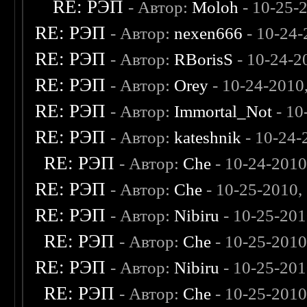
RE: РЭП
- Автор:
Moloh
- 10-25-
RE: РЭП
- Автор:
nexen666
- 10-24-
RE: РЭП
- Автор:
RBorisS
- 10-24-2
RE: РЭП
- Автор:
Orey
- 10-24-2010
RE: РЭП
- Автор:
Immortal_Not
- 10
RE: РЭП
- Автор:
kateshnik
- 10-24-
RE: РЭП
- Автор:
Che
- 10-24-2010
RE: РЭП
- Автор:
Che
- 10-25-2010,
RE: РЭП
- Автор:
Nibiru
- 10-25-201
RE: РЭП
- Автор:
Che
- 10-25-2010
RE: РЭП
- Автор:
Nibiru
- 10-25-201
RE: РЭП
- Автор:
Che
- 10-25-2010