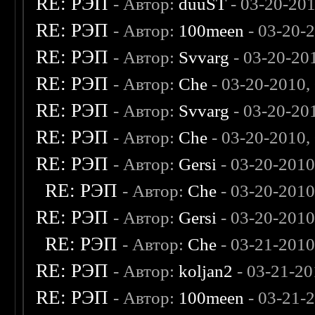
RE: РЭП
- Автор:
duuST
- 03-20-20
RE: РЭП
- Автор:
100meen
- 03-20-
RE: РЭП
- Автор:
Svvarg
- 03-20-20
RE: РЭП
- Автор:
Che
- 03-20-2010,
RE: РЭП
- Автор:
Svvarg
- 03-20-20
RE: РЭП
- Автор:
Che
- 03-20-2010,
RE: РЭП
- Автор:
Gersi
- 03-20-2010
RE: РЭП
- Автор:
Che
- 03-20-2010
RE: РЭП
- Автор:
Gersi
- 03-20-2010
RE: РЭП
- Автор:
Che
- 03-21-201
RE: РЭП
- Автор:
koljan2
- 03-21-20
RE: РЭП
- Автор:
100meen
- 03-21-