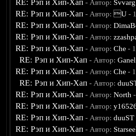
RE: Рэп и Хип-Хап
- Автор:
Svvarg
RE: Рэп и Хип-Хап
- Автор:
U
- 
RE: Рэп и Хип-Хап
- Автор:
DimaB
RE: Рэп и Хип-Хап
- Автор:
zzashp
RE: Рэп и Хип-Хап
- Автор:
Che
- 
RE: Рэп и Хип-Хап
- Автор:
Gane
RE: Рэп и Хип-Хап
- Автор:
Che
- 
RE: Рэп и Хип-Хап
- Автор:
duuS
RE: Рэп и Хип-Хап
- Автор:
North
-
RE: Рэп и Хип-Хап
- Автор:
y1652
RE: Рэп и Хип-Хап
- Автор:
duuST
RE: Рэп и Хип-Хап
- Автор:
Starsee