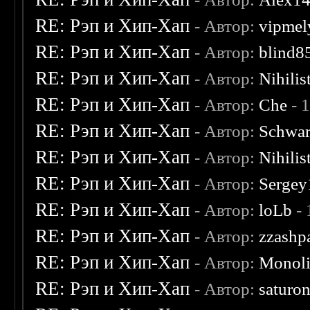
RE: Рэп и Хип-Хап
- Автор:
vipmel
RE: Рэп и Хип-Хап
- Автор:
blind8
RE: Рэп и Хип-Хап
- Автор:
Nihilis
RE: Рэп и Хип-Хап
- Автор:
Che
- 
RE: Рэп и Хип-Хап
- Автор:
Schwar
RE: Рэп и Хип-Хап
- Автор:
Nihilis
RE: Рэп и Хип-Хап
- Автор:
Serge
RE: Рэп и Хип-Хап
- Автор:
loLb
- 
RE: Рэп и Хип-Хап
- Автор:
zzashp
RE: Рэп и Хип-Хап
- Автор:
Monoli
RE: Рэп и Хип-Хап
- Автор:
saturo