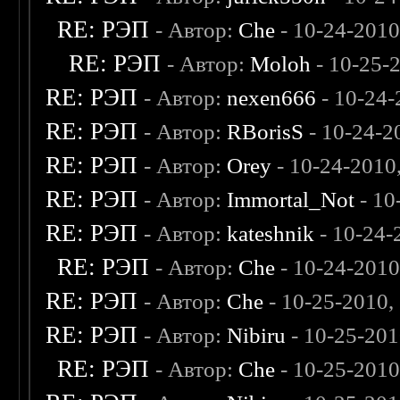
RE: РЭП
- Автор:
Che
- 10-24-2010
RE: РЭП
- Автор:
Moloh
- 10-25-
RE: РЭП
- Автор:
nexen666
- 10-24-
RE: РЭП
- Автор:
RBorisS
- 10-24-2
RE: РЭП
- Автор:
Orey
- 10-24-2010
RE: РЭП
- Автор:
Immortal_Not
- 10
RE: РЭП
- Автор:
kateshnik
- 10-24-
RE: РЭП
- Автор:
Che
- 10-24-2010
RE: РЭП
- Автор:
Che
- 10-25-2010,
RE: РЭП
- Автор:
Nibiru
- 10-25-201
RE: РЭП
- Автор:
Che
- 10-25-2010