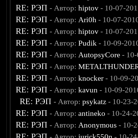
RE: РЭП
- Автор:
hiptov
- 10-07-20
RE: РЭП
- Автор:
Ari0h
- 10-07-201
RE: РЭП
- Автор:
hiptov
- 10-07-201
RE: РЭП
- Автор:
Pudik
- 10-09-201
RE: РЭП
- Автор:
AutopsyCore
- 10
RE: РЭП
- Автор:
METALTHUNDE
RE: РЭП
- Автор:
knocker
- 10-09-2
RE: РЭП
- Автор:
kavun
- 10-09-201
RE: РЭП
- Автор:
psykatz
- 10-23-
RE: РЭП
- Автор:
antineko
- 10-24-2
RE: РЭП
- Автор:
Anonymous
- 10-
RE: РЭП
- Автор:
jurick550n
- 10-24