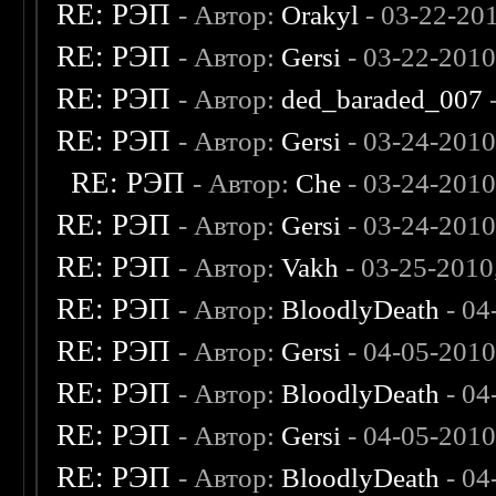
RE: РЭП
- Автор:
Orakyl
- 03-22-20
RE: РЭП
- Автор:
Gersi
- 03-22-2010
RE: РЭП
- Автор:
ded_baraded_007
-
RE: РЭП
- Автор:
Gersi
- 03-24-2010
RE: РЭП
- Автор:
Che
- 03-24-2010
RE: РЭП
- Автор:
Gersi
- 03-24-2010
RE: РЭП
- Автор:
Vakh
- 03-25-2010
RE: РЭП
- Автор:
BloodlyDeath
- 04
RE: РЭП
- Автор:
Gersi
- 04-05-2010
RE: РЭП
- Автор:
BloodlyDeath
- 04
RE: РЭП
- Автор:
Gersi
- 04-05-2010
RE: РЭП
- Автор:
BloodlyDeath
- 04