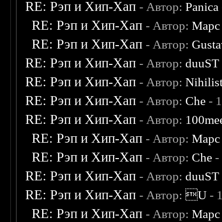
RE: Рэп и Хип-Хап
- Автор:
Panica
RE: Рэп и Хип-Хап
- Автор:
Марс
RE: Рэп и Хип-Хап
- Автор:
Gusta
RE: Рэп и Хип-Хап
- Автор:
duuST
RE: Рэп и Хип-Хап
- Автор:
Nihilis
RE: Рэп и Хип-Хап
- Автор:
Che
- 
RE: Рэп и Хип-Хап
- Автор:
100me
RE: Рэп и Хип-Хап
- Автор:
Марс
RE: Рэп и Хип-Хап
- Автор:
Che
-
RE: Рэп и Хип-Хап
- Автор:
duuST
RE: Рэп и Хип-Хап
- Автор:
U
- 
RE: Рэп и Хип-Хап
- Автор:
Марс