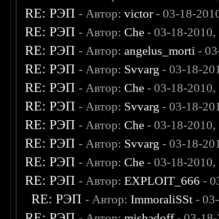
RE: РЭП
- Автор:
victor
- 03-18-201
RE: РЭП
- Автор:
Che
- 03-18-2010,
RE: РЭП
- Автор:
angelus_morti
- 03
RE: РЭП
- Автор:
Svvarg
- 03-18-20
RE: РЭП
- Автор:
Che
- 03-18-2010,
RE: РЭП
- Автор:
Svvarg
- 03-18-20
RE: РЭП
- Автор:
Che
- 03-18-2010,
RE: РЭП
- Автор:
Svvarg
- 03-18-20
RE: РЭП
- Автор:
Che
- 03-18-2010,
RE: РЭП
- Автор:
EXPLOIT_666
- 0
RE: РЭП
- Автор:
ImmoraliSSt
- 03
RE: РЭП
- Автор:
mishadoff
- 03-18