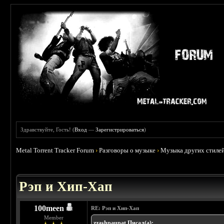
Здравствуйте, Гость! (
Вход
—
Зарегистрироваться
)
Metal Torrent Tracker Forum
›
Разговоры о музыке
›
Музыка других стиле
: 2.36
Рэп и Хип-Хап
100meen
RE: Рэп и Хип-Хап
Member
zzashpaupat Писал(а):