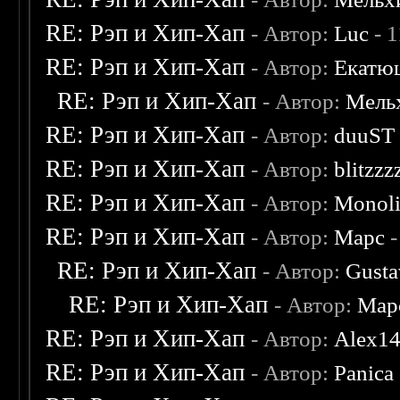
RE: Рэп и Хип-Хап
- Автор:
Luc
- 1
RE: Рэп и Хип-Хап
- Автор:
Екатю
RE: Рэп и Хип-Хап
- Автор:
Мель
RE: Рэп и Хип-Хап
- Автор:
duuST
RE: Рэп и Хип-Хап
- Автор:
blitzzz
RE: Рэп и Хип-Хап
- Автор:
Monoli
RE: Рэп и Хип-Хап
- Автор:
Марс
-
RE: Рэп и Хип-Хап
- Автор:
Gusta
RE: Рэп и Хип-Хап
- Автор:
Мар
RE: Рэп и Хип-Хап
- Автор:
Alex1
RE: Рэп и Хип-Хап
- Автор:
Panica