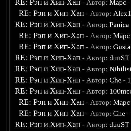
RE: Рэп и Хип-Хап
- Автор:
Марс
-
RE: Рэп и Хип-Хап
- Автор:
Alex
RE: Рэп и Хип-Хап
- Автор:
Panica
RE: Рэп и Хип-Хап
- Автор:
Марс
RE: Рэп и Хип-Хап
- Автор:
Gusta
RE: Рэп и Хип-Хап
- Автор:
duuST
RE: Рэп и Хип-Хап
- Автор:
Nihilis
RE: Рэп и Хип-Хап
- Автор:
Che
- 
RE: Рэп и Хип-Хап
- Автор:
100me
RE: Рэп и Хип-Хап
- Автор:
Марс
RE: Рэп и Хип-Хап
- Автор:
Che
-
RE: Рэп и Хип-Хап
- Автор:
duuST