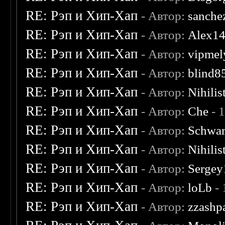
RE: Рэп и Хип-Хап
- Автор:
sanche
RE: Рэп и Хип-Хап
- Автор:
Alex1
RE: Рэп и Хип-Хап
- Автор:
vipmel
RE: Рэп и Хип-Хап
- Автор:
blind8
RE: Рэп и Хип-Хап
- Автор:
Nihilis
RE: Рэп и Хип-Хап
- Автор:
Che
- 
RE: Рэп и Хип-Хап
- Автор:
Schwar
RE: Рэп и Хип-Хап
- Автор:
Nihilis
RE: Рэп и Хип-Хап
- Автор:
Serge
RE: Рэп и Хип-Хап
- Автор:
loLb
- 
RE: Рэп и Хип-Хап
- Автор:
zzashp