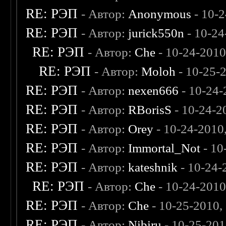
RE: РЭП
- Автор:
Anonymous
- 10-
RE: РЭП
- Автор:
jurick550n
- 10-24
RE: РЭП
- Автор:
Che
- 10-24-2010
RE: РЭП
- Автор:
Moloh
- 10-25-
RE: РЭП
- Автор:
nexen666
- 10-24-
RE: РЭП
- Автор:
RBorisS
- 10-24-2
RE: РЭП
- Автор:
Orey
- 10-24-2010
RE: РЭП
- Автор:
Immortal_Not
- 10
RE: РЭП
- Автор:
kateshnik
- 10-24-
RE: РЭП
- Автор:
Che
- 10-24-2010
RE: РЭП
- Автор:
Che
- 10-25-2010,
RE: РЭП
- Автор:
Nibiru
- 10-25-201