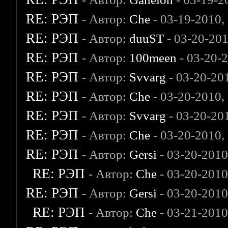
RE: РЭП
- Автор:
Che
- 03-19-2010,
RE: РЭП
- Автор:
duuST
- 03-20-20
RE: РЭП
- Автор:
100meen
- 03-20-
RE: РЭП
- Автор:
Svvarg
- 03-20-20
RE: РЭП
- Автор:
Che
- 03-20-2010,
RE: РЭП
- Автор:
Svvarg
- 03-20-20
RE: РЭП
- Автор:
Che
- 03-20-2010,
RE: РЭП
- Автор:
Gersi
- 03-20-2010
RE: РЭП
- Автор:
Che
- 03-20-2010
RE: РЭП
- Автор:
Gersi
- 03-20-2010
RE: РЭП
- Автор:
Che
- 03-21-201