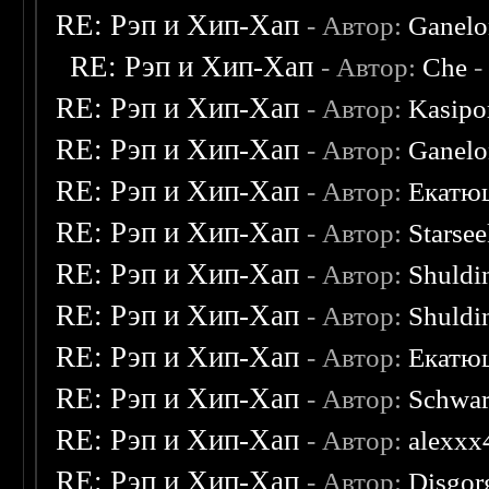
RE: Рэп и Хип-Хап
- Автор:
Ganel
RE: Рэп и Хип-Хап
- Автор:
Che
-
RE: Рэп и Хип-Хап
- Автор:
Kasipo
RE: Рэп и Хип-Хап
- Автор:
Ganel
RE: Рэп и Хип-Хап
- Автор:
Екатю
RE: Рэп и Хип-Хап
- Автор:
Starsee
RE: Рэп и Хип-Хап
- Автор:
Shuldi
RE: Рэп и Хип-Хап
- Автор:
Shuldi
RE: Рэп и Хип-Хап
- Автор:
Екатю
RE: Рэп и Хип-Хап
- Автор:
Schwar
RE: Рэп и Хип-Хап
- Автор:
alexxx
RE: Рэп и Хип-Хап
- Автор:
Disgor