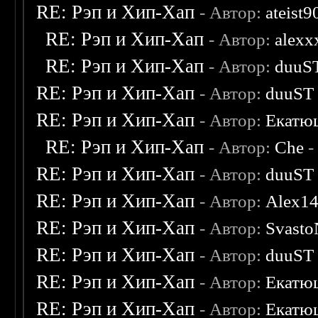
RE: Рэп и Хип-Хап
- Автор:
ateist9
RE: Рэп и Хип-Хап
- Автор:
alexx
RE: Рэп и Хип-Хап
- Автор:
duuS
RE: Рэп и Хип-Хап
- Автор:
duuST
RE: Рэп и Хип-Хап
- Автор:
Екатю
RE: Рэп и Хип-Хап
- Автор:
Che
-
RE: Рэп и Хип-Хап
- Автор:
duuST
RE: Рэп и Хип-Хап
- Автор:
Alex1
RE: Рэп и Хип-Хап
- Автор:
Svast
RE: Рэп и Хип-Хап
- Автор:
duuST
RE: Рэп и Хип-Хап
- Автор:
Екатю
RE: Рэп и Хип-Хап
- Автор:
Екатю