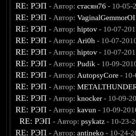
RE: РЭП
- Автор:
стасян76
- 10-05-
RE: РЭП
- Автор:
VaginalGemmorOI
RE: РЭП
- Автор:
hiptov
- 10-07-20
RE: РЭП
- Автор:
Ari0h
- 10-07-201
RE: РЭП
- Автор:
hiptov
- 10-07-201
RE: РЭП
- Автор:
Pudik
- 10-09-201
RE: РЭП
- Автор:
AutopsyCore
- 10
RE: РЭП
- Автор:
METALTHUNDE
RE: РЭП
- Автор:
knocker
- 10-09-2
RE: РЭП
- Автор:
kavun
- 10-09-201
RE: РЭП
- Автор:
psykatz
- 10-23-
RE: РЭП
- Автор:
antineko
- 10-24-2