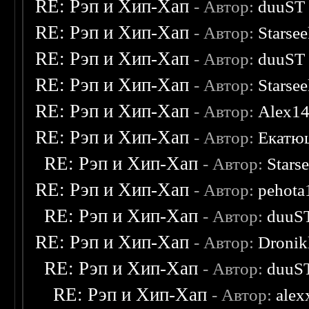
RE: Рэп и Хип-Хап
- Автор:
duuST
RE: Рэп и Хип-Хап
- Автор:
Starsee
RE: Рэп и Хип-Хап
- Автор:
duuST
RE: Рэп и Хип-Хап
- Автор:
Starsee
RE: Рэп и Хип-Хап
- Автор:
Alex1
RE: Рэп и Хип-Хап
- Автор:
Екатю
RE: Рэп и Хип-Хап
- Автор:
Stars
RE: Рэп и Хип-Хап
- Автор:
pehota
RE: Рэп и Хип-Хап
- Автор:
duuS
RE: Рэп и Хип-Хап
- Автор:
Dronik
RE: Рэп и Хип-Хап
- Автор:
duuS
RE: Рэп и Хип-Хап
- Автор:
alex