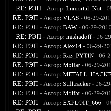
RE: РЭП
- Автор:
Immortal_Not
- 0
RE: РЭП
- Автор:
VLAS
- 06-29-201
RE: РЭП
- Автор:
BAW
- 06-29-201
RE: РЭП
- Автор:
mishadoff
- 06-2
RE: РЭП
- Автор:
Alex14
- 06-29-20
RE: РЭП
- Автор:
Raz_PYTIN
- 06-
RE: РЭП
- Автор:
Molfar
- 06-29-20
RE: РЭП
- Автор:
METALL_HACK
RE: РЭП
- Автор:
Stilltracker
- 06-29
RE: РЭП
- Автор:
Molfar
- 06-29-20
RE: РЭП
- Автор:
EXPLOIT_666
- 0