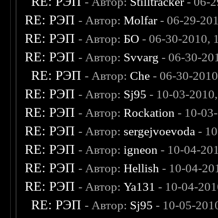
RE: РЭП
- Автор:
Stilltracker
- 06-2
RE: РЭП
- Автор:
Molfar
- 06-29-20
RE: РЭП
- Автор:
БО
- 06-30-2010,
RE: РЭП
- Автор:
Svvarg
- 06-30-20
RE: РЭП
- Автор:
Che
- 06-30-2010
RE: РЭП
- Автор:
Sj95
- 10-03-2010
RE: РЭП
- Автор:
Rockation
- 10-03
RE: РЭП
- Автор:
sergejvoevoda
- 10
RE: РЭП
- Автор:
igneon
- 10-04-20
RE: РЭП
- Автор:
Hellish
- 10-04-20
RE: РЭП
- Автор:
Ya131
- 10-04-201
RE: РЭП
- Автор:
Sj95
- 10-05-201