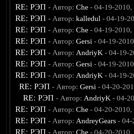
RE: РЭП
- Автор:
Che
- 04-19-2010,
RE: РЭП
- Автор:
kalledul
- 04-19-2
RE: РЭП
- Автор:
Che
- 04-19-2010,
RE: РЭП
- Автор:
Gersi
- 04-19-2010
RE: РЭП
- Автор:
AndriyK
- 04-19-2
RE: РЭП
- Автор:
Gersi
- 04-19-2010
RE: РЭП
- Автор:
AndriyK
- 04-19-2
RE: РЭП
- Автор:
Gersi
- 04-20-201
RE: РЭП
- Автор:
AndriyK
- 04-2
RE: РЭП
- Автор:
Che
- 04-20-2010,
RE: РЭП
- Автор:
AndreyGears
- 04-
RE: РЭП
- Автор:
Che
- 04-20-2010,