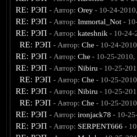
RE: РЭП
- Автор:
Orey
- 10-24-2010
RE: РЭП
- Автор:
Immortal_Not
- 10
RE: РЭП
- Автор:
kateshnik
- 10-24-
RE: РЭП
- Автор:
Che
- 10-24-2010
RE: РЭП
- Автор:
Che
- 10-25-2010,
RE: РЭП
- Автор:
Nibiru
- 10-25-201
RE: РЭП
- Автор:
Che
- 10-25-2010
RE: РЭП
- Автор:
Nibiru
- 10-25-201
RE: РЭП
- Автор:
Che
- 10-25-2010
RE: РЭП
- Автор:
ironjack78
- 10-25
RE: РЭП
- Автор:
SERPENT666
- 10