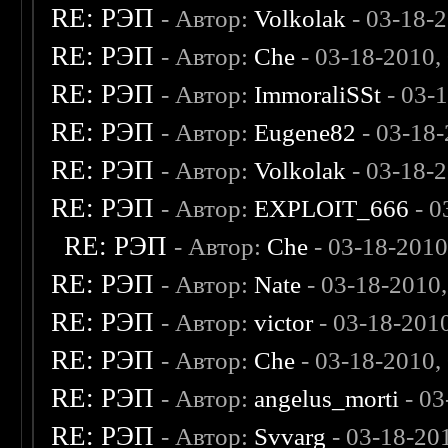
RE: РЭП
- Автор:
Volkolak
- 03-18-
RE: РЭП
- Автор:
Che
- 03-18-2010,
RE: РЭП
- Автор:
ImmoraliSSt
- 03-
RE: РЭП
- Автор:
Eugene82
- 03-18
RE: РЭП
- Автор:
Volkolak
- 03-18-
RE: РЭП
- Автор:
EXPLOIT_666
- 0
RE: РЭП
- Автор:
Che
- 03-18-2010
RE: РЭП
- Автор:
Nate
- 03-18-2010
RE: РЭП
- Автор:
victor
- 03-18-201
RE: РЭП
- Автор:
Che
- 03-18-2010,
RE: РЭП
- Автор:
angelus_morti
- 03
RE: РЭП
- Автор:
Svvarg
- 03-18-20