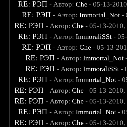
RE: РЭП
- Автор:
Che
- 05-13-201
RE: РЭП
- Автор:
Immortal_Not
- 
RE: РЭП
- Автор:
Che
- 05-13-2010,
RE: РЭП
- Автор:
ImmoraliSSt
- 05
RE: РЭП
- Автор:
Che
- 05-13-201
RE: РЭП
- Автор:
Immortal_Not
-
RE: РЭП
- Автор:
ImmoraliSSt
- 
RE: РЭП
- Автор:
Immortal_Not
- 0
RE: РЭП
- Автор:
Che
- 05-13-2010,
RE: РЭП
- Автор:
Che
- 05-13-2010,
RE: РЭП
- Автор:
Immortal_Not
- 0
RE: РЭП
- Автор:
Che
- 05-13-2010,