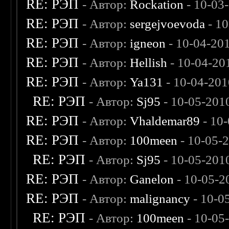
RE: РЭП
- Автор:
Rockation
- 10-03
RE: РЭП
- Автор:
sergejvoevoda
- 10
RE: РЭП
- Автор:
igneon
- 10-04-20
RE: РЭП
- Автор:
Hellish
- 10-04-20
RE: РЭП
- Автор:
Ya131
- 10-04-201
RE: РЭП
- Автор:
Sj95
- 10-05-201
RE: РЭП
- Автор:
Vhaldemar89
- 10
RE: РЭП
- Автор:
100meen
- 10-05-
RE: РЭП
- Автор:
Sj95
- 10-05-201
RE: РЭП
- Автор:
Ganelon
- 10-05-2
RE: РЭП
- Автор:
malignancy
- 10-0
RE: РЭП
- Автор:
100meen
- 10-05