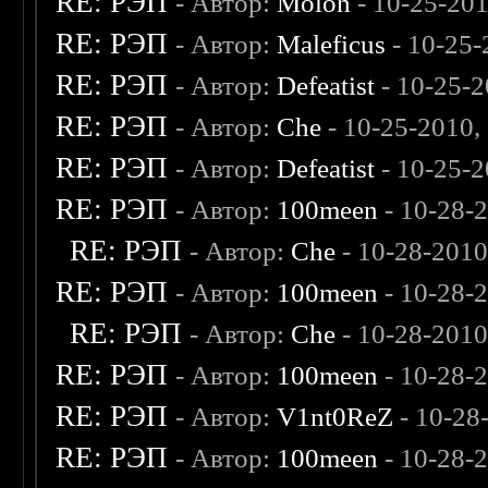
RE: РЭП
- Автор:
Moloh
- 10-25-20
RE: РЭП
- Автор:
Maleficus
- 10-25-
RE: РЭП
- Автор:
Defeatist
- 10-25-2
RE: РЭП
- Автор:
Che
- 10-25-2010,
RE: РЭП
- Автор:
Defeatist
- 10-25-2
RE: РЭП
- Автор:
100meen
- 10-28-
RE: РЭП
- Автор:
Che
- 10-28-2010
RE: РЭП
- Автор:
100meen
- 10-28-
RE: РЭП
- Автор:
Che
- 10-28-2010
RE: РЭП
- Автор:
100meen
- 10-28-
RE: РЭП
- Автор:
V1nt0ReZ
- 10-28
RE: РЭП
- Автор:
100meen
- 10-28-