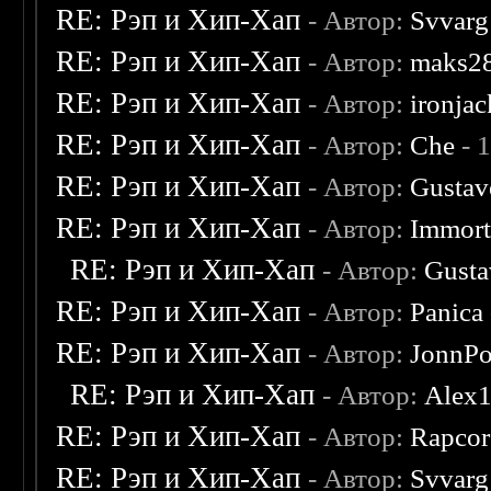
RE: Рэп и Хип-Хап
- Автор:
Svvarg
RE: Рэп и Хип-Хап
- Автор:
maks2
RE: Рэп и Хип-Хап
- Автор:
ironja
RE: Рэп и Хип-Хап
- Автор:
Che
- 
RE: Рэп и Хип-Хап
- Автор:
Gustav
RE: Рэп и Хип-Хап
- Автор:
Immort
RE: Рэп и Хип-Хап
- Автор:
Gusta
RE: Рэп и Хип-Хап
- Автор:
Panica
RE: Рэп и Хип-Хап
- Автор:
JonnP
RE: Рэп и Хип-Хап
- Автор:
Alex
RE: Рэп и Хип-Хап
- Автор:
Rapco
RE: Рэп и Хип-Хап
- Автор:
Svvarg