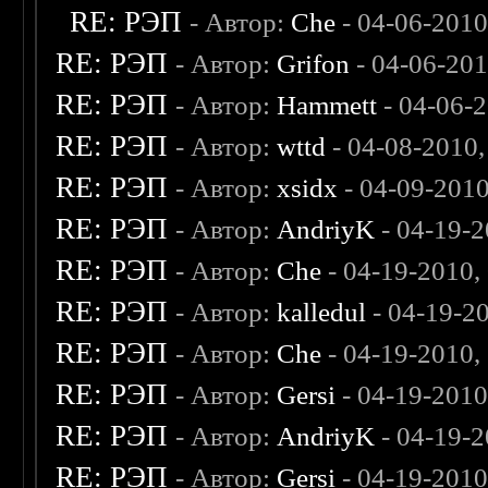
RE: РЭП
- Автор:
Che
- 04-06-2010
RE: РЭП
- Автор:
Grifon
- 04-06-201
RE: РЭП
- Автор:
Hammett
- 04-06-
RE: РЭП
- Автор:
wttd
- 04-08-2010
RE: РЭП
- Автор:
xsidx
- 04-09-201
RE: РЭП
- Автор:
AndriyK
- 04-19-
RE: РЭП
- Автор:
Che
- 04-19-2010,
RE: РЭП
- Автор:
kalledul
- 04-19-2
RE: РЭП
- Автор:
Che
- 04-19-2010,
RE: РЭП
- Автор:
Gersi
- 04-19-2010
RE: РЭП
- Автор:
AndriyK
- 04-19-2
RE: РЭП
- Автор:
Gersi
- 04-19-2010