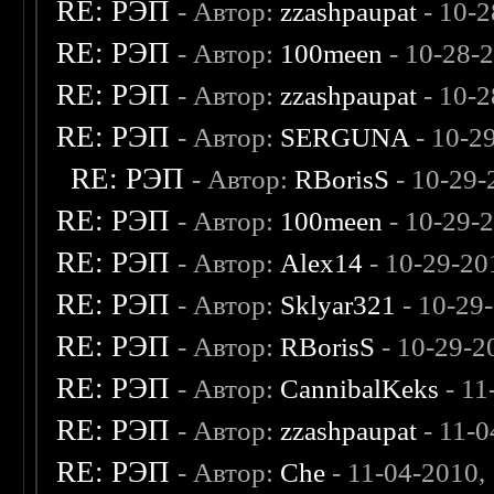
RE: РЭП
- Автор:
zzashpaupat
- 10-2
RE: РЭП
- Автор:
100meen
- 10-28-
RE: РЭП
- Автор:
zzashpaupat
- 10-2
RE: РЭП
- Автор:
SERGUNA
- 10-2
RE: РЭП
- Автор:
RBorisS
- 10-29-
RE: РЭП
- Автор:
100meen
- 10-29-
RE: РЭП
- Автор:
Alex14
- 10-29-20
RE: РЭП
- Автор:
Sklyar321
- 10-29
RE: РЭП
- Автор:
RBorisS
- 10-29-2
RE: РЭП
- Автор:
CannibalKeks
- 11
RE: РЭП
- Автор:
zzashpaupat
- 11-0
RE: РЭП
- Автор:
Che
- 11-04-2010,