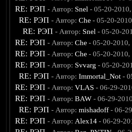
RE: РЭП
- Автор:
Snel
- 05-20-2010
RE: РЭП
- Автор:
Che
- 05-20-201
RE: РЭП
- Автор:
Snel
- 05-20-20
RE: РЭП
- Автор:
Che
- 05-20-2010,
RE: РЭП
- Автор:
Che
- 05-20-2010,
RE: РЭП
- Автор:
Svvarg
- 05-20-20
RE: РЭП
- Автор:
Immortal_Not
- 0
RE: РЭП
- Автор:
VLAS
- 06-29-201
RE: РЭП
- Автор:
BAW
- 06-29-201
RE: РЭП
- Автор:
mishadoff
- 06-2
RE: РЭП
- Автор:
Alex14
- 06-29-20