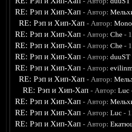
RE: Рэп и Хип-Хап
- Автор:
duuST
RE: Рэп и Хип-Хап
- Автор:
Мельх
RE: Рэп и Хип-Хап
- Автор:
Monol
RE: Рэп и Хип-Хап
- Автор:
Che
- 
RE: Рэп и Хип-Хап
- Автор:
Che
- 
RE: Рэп и Хип-Хап
- Автор:
duuST
RE: Рэп и Хип-Хап
- Автор:
evilin
RE: Рэп и Хип-Хап
- Автор:
Мель
RE: Рэп и Хип-Хап
- Автор:
Luc
RE: Рэп и Хип-Хап
- Автор:
Мельх
RE: Рэп и Хип-Хап
- Автор:
Luc
- 1
RE: Рэп и Хип-Хап
- Автор:
Екатю