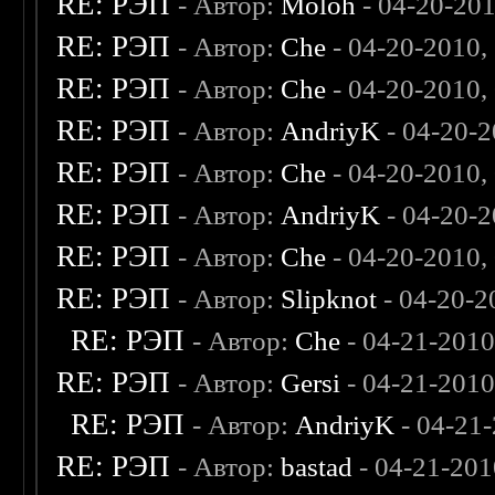
RE: РЭП
- Автор:
Moloh
- 04-20-20
RE: РЭП
- Автор:
Che
- 04-20-2010,
RE: РЭП
- Автор:
Che
- 04-20-2010,
RE: РЭП
- Автор:
AndriyK
- 04-20-2
RE: РЭП
- Автор:
Che
- 04-20-2010,
RE: РЭП
- Автор:
AndriyK
- 04-20-2
RE: РЭП
- Автор:
Che
- 04-20-2010,
RE: РЭП
- Автор:
Slipknot
- 04-20-2
RE: РЭП
- Автор:
Che
- 04-21-201
RE: РЭП
- Автор:
Gersi
- 04-21-2010
RE: РЭП
- Автор:
AndriyK
- 04-21
RE: РЭП
- Автор:
bastad
- 04-21-201