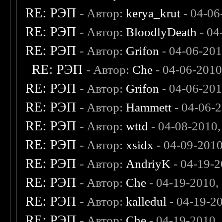
RE: РЭП
- Автор:
kerya_krut
- 04-06
RE: РЭП
- Автор:
BloodlyDeath
- 04
RE: РЭП
- Автор:
Grifon
- 04-06-201
RE: РЭП
- Автор:
Che
- 04-06-2010
RE: РЭП
- Автор:
Grifon
- 04-06-201
RE: РЭП
- Автор:
Hammett
- 04-06-
RE: РЭП
- Автор:
wttd
- 04-08-2010
RE: РЭП
- Автор:
xsidx
- 04-09-201
RE: РЭП
- Автор:
AndriyK
- 04-19-
RE: РЭП
- Автор:
Che
- 04-19-2010,
RE: РЭП
- Автор:
kalledul
- 04-19-2
RE: РЭП
- Автор:
Che
- 04-19-2010,