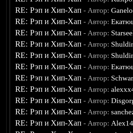
RE: Рэп и Хип-Хап
- Автор:
Ganel
RE: Рэп и Хип-Хап
- Автор:
Екатю
RE: Рэп и Хип-Хап
- Автор:
Starsee
RE: Рэп и Хип-Хап
- Автор:
Shuldi
RE: Рэп и Хип-Хап
- Автор:
Shuldi
RE: Рэп и Хип-Хап
- Автор:
Екатю
RE: Рэп и Хип-Хап
- Автор:
Schwar
RE: Рэп и Хип-Хап
- Автор:
alexxx
RE: Рэп и Хип-Хап
- Автор:
Disgor
RE: Рэп и Хип-Хап
- Автор:
sanche
RE: Рэп и Хип-Хап
- Автор:
Alex1