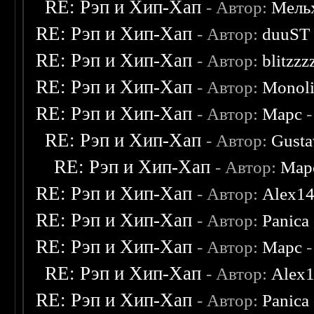
RE: Рэп и Хип-Хап
- Автор:
Мель
RE: Рэп и Хип-Хап
- Автор:
duuST
RE: Рэп и Хип-Хап
- Автор:
blitzzz
RE: Рэп и Хип-Хап
- Автор:
Monoli
RE: Рэп и Хип-Хап
- Автор:
Марс
-
RE: Рэп и Хип-Хап
- Автор:
Gusta
RE: Рэп и Хип-Хап
- Автор:
Мар
RE: Рэп и Хип-Хап
- Автор:
Alex1
RE: Рэп и Хип-Хап
- Автор:
Panica
RE: Рэп и Хип-Хап
- Автор:
Марс
-
RE: Рэп и Хип-Хап
- Автор:
Alex
RE: Рэп и Хип-Хап
- Автор:
Panica