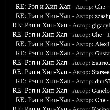
RE: Рэп и Хип-Хап
- Автор:
Che
-
RE: Рэп и Хип-Хап
- Автор:
zzash
RE: Рэп и Хип-Хап
- Автор:
gigacy
RE: Рэп и Хип-Хап
- Автор:
Che
- 
RE: Рэп и Хип-Хап
- Автор:
Alex
RE: Рэп и Хип-Хап
- Автор:
Gusta
RE: Рэп и Хип-Хап
- Автор:
Екатю
RE: Рэп и Хип-Хап
- Автор:
Starsee
RE: Рэп и Хип-Хап
- Автор:
duuS
RE: Рэп и Хип-Хап
- Автор:
Ganel
RE: Рэп и Хип-Хап
- Автор:
Che
-
RE: Рэп и Хип-Хап
- Автор:
Kasipo