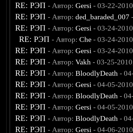
RE: РЭП
- Автор:
Gersi
- 03-22-2010
RE: РЭП
- Автор:
ded_baraded_007
-
RE: РЭП
- Автор:
Gersi
- 03-24-2010
RE: РЭП
- Автор:
Che
- 03-24-2010
RE: РЭП
- Автор:
Gersi
- 03-24-2010
RE: РЭП
- Автор:
Vakh
- 03-25-2010
RE: РЭП
- Автор:
BloodlyDeath
- 04
RE: РЭП
- Автор:
Gersi
- 04-05-2010
RE: РЭП
- Автор:
BloodlyDeath
- 04
RE: РЭП
- Автор:
Gersi
- 04-05-2010
RE: РЭП
- Автор:
BloodlyDeath
- 04
RE: РЭП
- Автор:
Gersi
- 04-06-2010