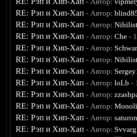
RE: Рэп и Хип-Хап
- Автор:
vipmel
RE: Рэп и Хип-Хап
- Автор:
blind8
RE: Рэп и Хип-Хап
- Автор:
Nihilis
RE: Рэп и Хип-Хап
- Автор:
Che
- 
RE: Рэп и Хип-Хап
- Автор:
Schwar
RE: Рэп и Хип-Хап
- Автор:
Nihilis
RE: Рэп и Хип-Хап
- Автор:
Serge
RE: Рэп и Хип-Хап
- Автор:
loLb
- 
RE: Рэп и Хип-Хап
- Автор:
zzashp
RE: Рэп и Хип-Хап
- Автор:
Monoli
RE: Рэп и Хип-Хап
- Автор:
saturo
RE: Рэп и Хип-Хап
- Автор:
Svvarg