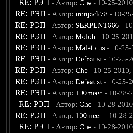
RE: РЭП
- Автор:
Che
- 10-25-2010
RE: РЭП
- Автор:
ironjack78
- 10-25
RE: РЭП
- Автор:
SERPENT666
- 10
RE: РЭП
- Автор:
Moloh
- 10-25-20
RE: РЭП
- Автор:
Maleficus
- 10-25-
RE: РЭП
- Автор:
Defeatist
- 10-25-2
RE: РЭП
- Автор:
Che
- 10-25-2010,
RE: РЭП
- Автор:
Defeatist
- 10-25-2
RE: РЭП
- Автор:
100meen
- 10-28-
RE: РЭП
- Автор:
Che
- 10-28-2010
RE: РЭП
- Автор:
100meen
- 10-28-
RE: РЭП
- Автор:
Che
- 10-28-2010