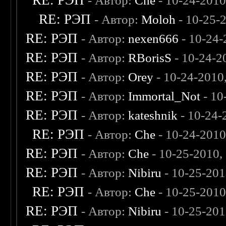
RE: РЭП
- Автор:
Che
- 10-24-2010
RE: РЭП
- Автор:
Moloh
- 10-25-
RE: РЭП
- Автор:
nexen666
- 10-24-
RE: РЭП
- Автор:
RBorisS
- 10-24-2
RE: РЭП
- Автор:
Orey
- 10-24-2010
RE: РЭП
- Автор:
Immortal_Not
- 10
RE: РЭП
- Автор:
kateshnik
- 10-24-
RE: РЭП
- Автор:
Che
- 10-24-2010
RE: РЭП
- Автор:
Che
- 10-25-2010,
RE: РЭП
- Автор:
Nibiru
- 10-25-201
RE: РЭП
- Автор:
Che
- 10-25-2010
RE: РЭП
- Автор:
Nibiru
- 10-25-201