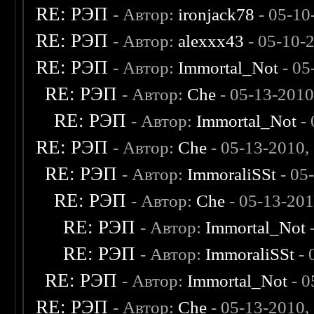
RE: РЭП
- Автор:
ironjack78
- 05-10
RE: РЭП
- Автор:
alexxx43
- 05-10-
RE: РЭП
- Автор:
Immortal_Not
- 05
RE: РЭП
- Автор:
Che
- 05-13-201
RE: РЭП
- Автор:
Immortal_Not
- 
RE: РЭП
- Автор:
Che
- 05-13-2010,
RE: РЭП
- Автор:
ImmoraliSSt
- 05
RE: РЭП
- Автор:
Che
- 05-13-201
RE: РЭП
- Автор:
Immortal_Not
-
RE: РЭП
- Автор:
ImmoraliSSt
- 
RE: РЭП
- Автор:
Immortal_Not
- 0
RE: РЭП
- Автор:
Che
- 05-13-2010,