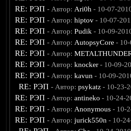
RE: РЭП
- Автор:
Ari0h
- 10-07-201
RE: РЭП
- Автор:
hiptov
- 10-07-201
RE: РЭП
- Автор:
Pudik
- 10-09-201
RE: РЭП
- Автор:
AutopsyCore
- 10
RE: РЭП
- Автор:
METALTHUNDE
RE: РЭП
- Автор:
knocker
- 10-09-2
RE: РЭП
- Автор:
kavun
- 10-09-201
RE: РЭП
- Автор:
psykatz
- 10-23-
RE: РЭП
- Автор:
antineko
- 10-24-2
RE: РЭП
- Автор:
Anonymous
- 10-
RE: РЭП
- Автор:
jurick550n
- 10-24