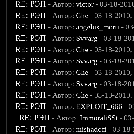
RE: РЭП
- Автор:
victor
- 03-18-201
RE: РЭП
- Автор:
Che
- 03-18-2010,
RE: РЭП
- Автор:
angelus_morti
- 03
RE: РЭП
- Автор:
Svvarg
- 03-18-20
RE: РЭП
- Автор:
Che
- 03-18-2010,
RE: РЭП
- Автор:
Svvarg
- 03-18-20
RE: РЭП
- Автор:
Che
- 03-18-2010,
RE: РЭП
- Автор:
Svvarg
- 03-18-20
RE: РЭП
- Автор:
Che
- 03-18-2010,
RE: РЭП
- Автор:
EXPLOIT_666
- 0
RE: РЭП
- Автор:
ImmoraliSSt
- 03
RE: РЭП
- Автор:
mishadoff
- 03-18