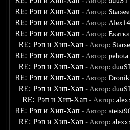
RE: Рэп и Хип-Хап
- Автор:
duuST
RE: Рэп и Хип-Хап
- Автор:
Starsee
RE: Рэп и Хип-Хап
- Автор:
Alex1
RE: Рэп и Хип-Хап
- Автор:
Екатю
RE: Рэп и Хип-Хап
- Автор:
Stars
RE: Рэп и Хип-Хап
- Автор:
pehota
RE: Рэп и Хип-Хап
- Автор:
duuS
RE: Рэп и Хип-Хап
- Автор:
Dronik
RE: Рэп и Хип-Хап
- Автор:
duuS
RE: Рэп и Хип-Хап
- Автор:
alex
RE: Рэп и Хип-Хап
- Автор:
ateist9
RE: Рэп и Хип-Хап
- Автор:
alexx