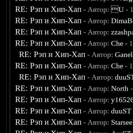
RE: Рэп и Хип-Хап
- Автор:
U
- 
RE: Рэп и Хип-Хап
- Автор:
DimaB
RE: Рэп и Хип-Хап
- Автор:
zzashp
RE: Рэп и Хип-Хап
- Автор:
Che
- 
RE: Рэп и Хип-Хап
- Автор:
Gane
RE: Рэп и Хип-Хап
- Автор:
Che
- 
RE: Рэп и Хип-Хап
- Автор:
duuS
RE: Рэп и Хип-Хап
- Автор:
North
-
RE: Рэп и Хип-Хап
- Автор:
y1652
RE: Рэп и Хип-Хап
- Автор:
duuST
RE: Рэп и Хип-Хап
- Автор:
Starsee