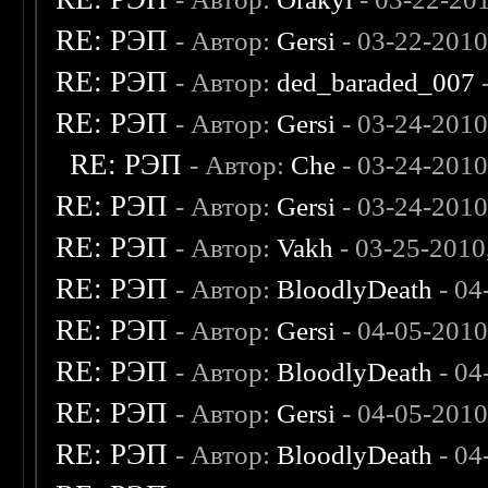
RE: РЭП
- Автор:
Gersi
- 03-22-2010
RE: РЭП
- Автор:
ded_baraded_007
-
RE: РЭП
- Автор:
Gersi
- 03-24-2010
RE: РЭП
- Автор:
Che
- 03-24-2010
RE: РЭП
- Автор:
Gersi
- 03-24-2010
RE: РЭП
- Автор:
Vakh
- 03-25-2010
RE: РЭП
- Автор:
BloodlyDeath
- 04
RE: РЭП
- Автор:
Gersi
- 04-05-2010
RE: РЭП
- Автор:
BloodlyDeath
- 04
RE: РЭП
- Автор:
Gersi
- 04-05-2010
RE: РЭП
- Автор:
BloodlyDeath
- 04