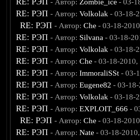
RE: РЭП
- Автор:
Zombie_ice
- 03-1
RE: РЭП
- Автор:
Volkolak
- 03-18-
RE: РЭП
- Автор:
Che
- 03-18-2010
RE: РЭП
- Автор:
Silvana
- 03-18-20
RE: РЭП
- Автор:
Volkolak
- 03-18-
RE: РЭП
- Автор:
Che
- 03-18-2010,
RE: РЭП
- Автор:
ImmoraliSSt
- 03-
RE: РЭП
- Автор:
Eugene82
- 03-18
RE: РЭП
- Автор:
Volkolak
- 03-18-
RE: РЭП
- Автор:
EXPLOIT_666
- 0
RE: РЭП
- Автор:
Che
- 03-18-2010
RE: РЭП
- Автор:
Nate
- 03-18-2010