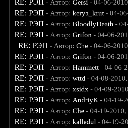
RE: РЭП
- Автор:
Gersi
- 04-06-2010
RE: РЭП
- Автор:
kerya_krut
- 04-06
RE: РЭП
- Автор:
BloodlyDeath
- 04
RE: РЭП
- Автор:
Grifon
- 04-06-201
RE: РЭП
- Автор:
Che
- 04-06-2010
RE: РЭП
- Автор:
Grifon
- 04-06-201
RE: РЭП
- Автор:
Hammett
- 04-06-
RE: РЭП
- Автор:
wttd
- 04-08-2010
RE: РЭП
- Автор:
xsidx
- 04-09-201
RE: РЭП
- Автор:
AndriyK
- 04-19-
RE: РЭП
- Автор:
Che
- 04-19-2010,
RE: РЭП
- Автор:
kalledul
- 04-19-2