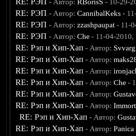
RE: РЭП
- Автор:
RBorisS
- 10-29-2
RE: РЭП
- Автор:
CannibalKeks
- 11
RE: РЭП
- Автор:
zzashpaupat
- 11-0
RE: РЭП
- Автор:
Che
- 11-04-2010,
RE: Рэп и Хип-Хап
- Автор:
Svvarg
RE: Рэп и Хип-Хап
- Автор:
maks2
RE: Рэп и Хип-Хап
- Автор:
ironja
RE: Рэп и Хип-Хап
- Автор:
Che
- 
RE: Рэп и Хип-Хап
- Автор:
Gustav
RE: Рэп и Хип-Хап
- Автор:
Immort
RE: Рэп и Хип-Хап
- Автор:
Gusta
RE: Рэп и Хип-Хап
- Автор:
Panica