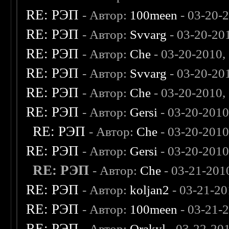
RE: РЭП
- Автор:
100meen
- 03-20-
RE: РЭП
- Автор:
Svvarg
- 03-20-20
RE: РЭП
- Автор:
Che
- 03-20-2010,
RE: РЭП
- Автор:
Svvarg
- 03-20-20
RE: РЭП
- Автор:
Che
- 03-20-2010,
RE: РЭП
- Автор:
Gersi
- 03-20-2010
RE: РЭП
- Автор:
Che
- 03-20-2010
RE: РЭП
- Автор:
Gersi
- 03-20-2010
RE: РЭП
- Автор:
Che
- 03-21-201
RE: РЭП
- Автор:
koljan2
- 03-21-20
RE: РЭП
- Автор:
100meen
- 03-21-
RE: РЭП
- Автор:
Orakyl
- 03-22-20