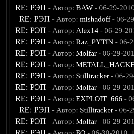
RE: РЭП
- Автор:
BAW
- 06-29-201
RE: РЭП
- Автор:
mishadoff
- 06-2
RE: РЭП
- Автор:
Alex14
- 06-29-20
RE: РЭП
- Автор:
Raz_PYTIN
- 06-
RE: РЭП
- Автор:
Molfar
- 06-29-20
RE: РЭП
- Автор:
METALL_HACK
RE: РЭП
- Автор:
Stilltracker
- 06-29
RE: РЭП
- Автор:
Molfar
- 06-29-20
RE: РЭП
- Автор:
EXPLOIT_666
- 0
RE: РЭП
- Автор:
Stilltracker
- 06-2
RE: РЭП
- Автор:
Molfar
- 06-29-20
RE: РЭП
- Автор:
БО
- 06-30-2010,