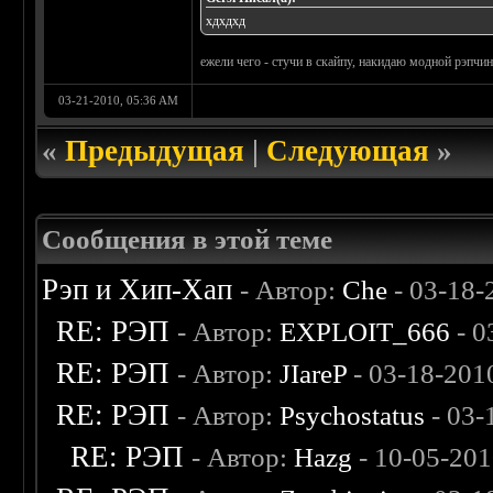
хдхдхд
ежели чего - стучи в скайпу, накидаю модной рэпчин
03-21-2010, 05:36 AM
«
Предыдущая
|
Следующая
»
Сообщения в этой теме
Рэп и Хип-Хап
- Автор:
Che
- 03-18-
RE: РЭП
- Автор:
EXPLOIT_666
- 0
RE: РЭП
- Автор:
JIareP
- 03-18-201
RE: РЭП
- Автор:
Psychostatus
- 03-
RE: РЭП
- Автор:
Hazg
- 10-05-201