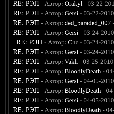
RE: РЭП
- Автор:
Orakyl
- 03-22-20
RE: РЭП
- Автор:
Gersi
- 03-22-2010
RE: РЭП
- Автор:
ded_baraded_007
-
RE: РЭП
- Автор:
Gersi
- 03-24-2010
RE: РЭП
- Автор:
Che
- 03-24-2010
RE: РЭП
- Автор:
Gersi
- 03-24-2010
RE: РЭП
- Автор:
Vakh
- 03-25-2010
RE: РЭП
- Автор:
BloodlyDeath
- 04
RE: РЭП
- Автор:
Gersi
- 04-05-2010
RE: РЭП
- Автор:
BloodlyDeath
- 04
RE: РЭП
- Автор:
Gersi
- 04-05-2010
RE: РЭП
- Автор:
BloodlyDeath
- 04