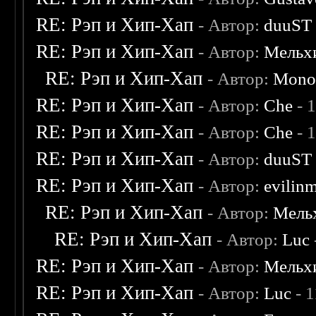
RE: Рэп и Хип-Хап
- Автор:
duuST
RE: Рэп и Хип-Хап
- Автор:
Мельх
RE: Рэп и Хип-Хап
- Автор:
Monol
RE: Рэп и Хип-Хап
- Автор:
Che
- 
RE: Рэп и Хип-Хап
- Автор:
Che
- 
RE: Рэп и Хип-Хап
- Автор:
duuST
RE: Рэп и Хип-Хап
- Автор:
evilin
RE: Рэп и Хип-Хап
- Автор:
Мель
RE: Рэп и Хип-Хап
- Автор:
Luc
RE: Рэп и Хип-Хап
- Автор:
Мельх
RE: Рэп и Хип-Хап
- Автор:
Luc
- 1