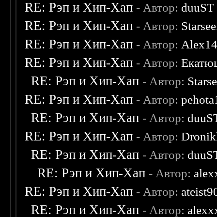
RE: Рэп и Хип-Хап
- Автор:
duuST
RE: Рэп и Хип-Хап
- Автор:
Starsee
RE: Рэп и Хип-Хап
- Автор:
Alex1
RE: Рэп и Хип-Хап
- Автор:
Екатю
RE: Рэп и Хип-Хап
- Автор:
Stars
RE: Рэп и Хип-Хап
- Автор:
pehota
RE: Рэп и Хип-Хап
- Автор:
duuS
RE: Рэп и Хип-Хап
- Автор:
Dronik
RE: Рэп и Хип-Хап
- Автор:
duuS
RE: Рэп и Хип-Хап
- Автор:
alex
RE: Рэп и Хип-Хап
- Автор:
ateist9
RE: Рэп и Хип-Хап
- Автор:
alexx