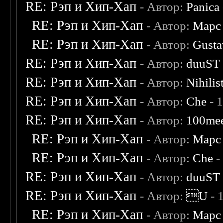
RE: Рэп и Хип-Хап
- Автор:
Panica
RE: Рэп и Хип-Хап
- Автор:
Марс
RE: Рэп и Хип-Хап
- Автор:
Gusta
RE: Рэп и Хип-Хап
- Автор:
duuST
RE: Рэп и Хип-Хап
- Автор:
Nihilis
RE: Рэп и Хип-Хап
- Автор:
Che
- 
RE: Рэп и Хип-Хап
- Автор:
100me
RE: Рэп и Хип-Хап
- Автор:
Марс
RE: Рэп и Хип-Хап
- Автор:
Che
-
RE: Рэп и Хип-Хап
- Автор:
duuST
RE: Рэп и Хип-Хап
- Автор:
U
- 
RE: Рэп и Хип-Хап
- Автор:
Марс