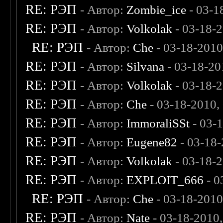
RE: РЭП
- Автор:
Zombie_ice
- 03-1
RE: РЭП
- Автор:
Volkolak
- 03-18-
RE: РЭП
- Автор:
Che
- 03-18-2010
RE: РЭП
- Автор:
Silvana
- 03-18-20
RE: РЭП
- Автор:
Volkolak
- 03-18-
RE: РЭП
- Автор:
Che
- 03-18-2010,
RE: РЭП
- Автор:
ImmoraliSSt
- 03-
RE: РЭП
- Автор:
Eugene82
- 03-18
RE: РЭП
- Автор:
Volkolak
- 03-18-
RE: РЭП
- Автор:
EXPLOIT_666
- 0
RE: РЭП
- Автор:
Che
- 03-18-2010
RE: РЭП
- Автор:
Nate
- 03-18-2010