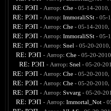
RE: РЭП
- Автор:
Che
- 05-14-2010,
RE: РЭП
- Автор:
ImmoraliSSt
- 05-
RE: РЭП
- Автор:
Che
- 05-14-2010,
RE: РЭП
- Автор:
ImmoraliSSt
- 05-
RE: РЭП
- Автор:
Snel
- 05-20-2010
RE: РЭП
- Автор:
Che
- 05-20-201
RE: РЭП
- Автор:
Snel
- 05-20-20
RE: РЭП
- Автор:
Che
- 05-20-2010,
RE: РЭП
- Автор:
Che
- 05-20-2010,
RE: РЭП
- Автор:
Svvarg
- 05-20-20
RE: РЭП
- Автор:
Immortal_Not
- 0