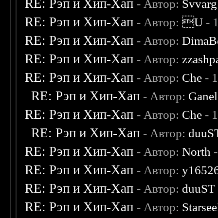
RE: Рэп и Хип-Хап
- Автор:
Svvarg
RE: Рэп и Хип-Хап
- Автор:
U
- 
RE: Рэп и Хип-Хап
- Автор:
DimaB
RE: Рэп и Хип-Хап
- Автор:
zzashp
RE: Рэп и Хип-Хап
- Автор:
Che
- 
RE: Рэп и Хип-Хап
- Автор:
Gane
RE: Рэп и Хип-Хап
- Автор:
Che
- 
RE: Рэп и Хип-Хап
- Автор:
duuS
RE: Рэп и Хип-Хап
- Автор:
North
-
RE: Рэп и Хип-Хап
- Автор:
y1652
RE: Рэп и Хип-Хап
- Автор:
duuST
RE: Рэп и Хип-Хап
- Автор:
Starsee