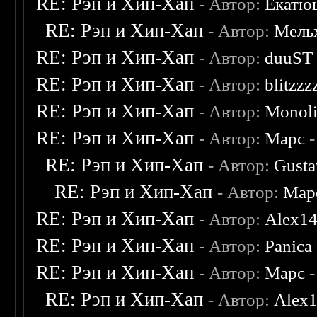
RE: Рэп и Хип-Хап
- Автор:
Екатю
RE: Рэп и Хип-Хап
- Автор:
Мель
RE: Рэп и Хип-Хап
- Автор:
duuST
RE: Рэп и Хип-Хап
- Автор:
blitzzz
RE: Рэп и Хип-Хап
- Автор:
Monoli
RE: Рэп и Хип-Хап
- Автор:
Марс
-
RE: Рэп и Хип-Хап
- Автор:
Gusta
RE: Рэп и Хип-Хап
- Автор:
Мар
RE: Рэп и Хип-Хап
- Автор:
Alex1
RE: Рэп и Хип-Хап
- Автор:
Panica
RE: Рэп и Хип-Хап
- Автор:
Марс
-
RE: Рэп и Хип-Хап
- Автор:
Alex