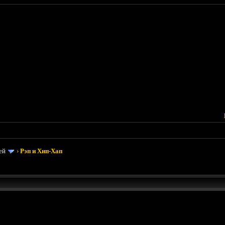
ей
›
Рэп и Хип-Хап