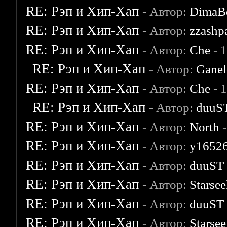
RE: Рэп и Хип-Хап
- Автор:
DimaB
RE: Рэп и Хип-Хап
- Автор:
zzashp
RE: Рэп и Хип-Хап
- Автор:
Che
- 
RE: Рэп и Хип-Хап
- Автор:
Gane
RE: Рэп и Хип-Хап
- Автор:
Che
- 
RE: Рэп и Хип-Хап
- Автор:
duuS
RE: Рэп и Хип-Хап
- Автор:
North
-
RE: Рэп и Хип-Хап
- Автор:
y1652
RE: Рэп и Хип-Хап
- Автор:
duuST
RE: Рэп и Хип-Хап
- Автор:
Starsee
RE: Рэп и Хип-Хап
- Автор:
duuST
RE: Рэп и Хип-Хап
- Автор:
Starsee