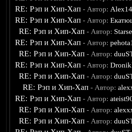
RE: Рэп и Хип-Хап
- Автор:
Alex1
RE: Рэп и Хип-Хап
- Автор:
Екатю
RE: Рэп и Хип-Хап
- Автор:
Stars
RE: Рэп и Хип-Хап
- Автор:
pehota
RE: Рэп и Хип-Хап
- Автор:
duuS
RE: Рэп и Хип-Хап
- Автор:
Dronik
RE: Рэп и Хип-Хап
- Автор:
duuS
RE: Рэп и Хип-Хап
- Автор:
alex
RE: Рэп и Хип-Хап
- Автор:
ateist9
RE: Рэп и Хип-Хап
- Автор:
alexx
RE: Рэп и Хип-Хап
- Автор:
duuS