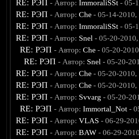
RE: РЭП
- Автор:
ImmoraliSSt
- 05-
RE: РЭП
- Автор:
Che
- 05-14-2010,
RE: РЭП
- Автор:
ImmoraliSSt
- 05-
RE: РЭП
- Автор:
Snel
- 05-20-2010
RE: РЭП
- Автор:
Che
- 05-20-201
RE: РЭП
- Автор:
Snel
- 05-20-20
RE: РЭП
- Автор:
Che
- 05-20-2010,
RE: РЭП
- Автор:
Che
- 05-20-2010,
RE: РЭП
- Автор:
Svvarg
- 05-20-20
RE: РЭП
- Автор:
Immortal_Not
- 0
RE: РЭП
- Автор:
VLAS
- 06-29-201
RE: РЭП
- Автор:
BAW
- 06-29-201