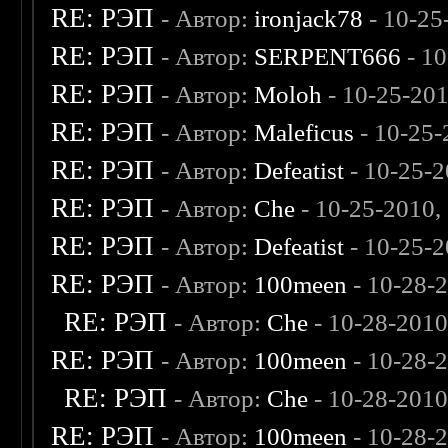
RE: РЭП
- Автор:
ironjack78
- 10-25
RE: РЭП
- Автор:
SERPENT666
- 10
RE: РЭП
- Автор:
Moloh
- 10-25-20
RE: РЭП
- Автор:
Maleficus
- 10-25-
RE: РЭП
- Автор:
Defeatist
- 10-25-2
RE: РЭП
- Автор:
Che
- 10-25-2010,
RE: РЭП
- Автор:
Defeatist
- 10-25-2
RE: РЭП
- Автор:
100meen
- 10-28-
RE: РЭП
- Автор:
Che
- 10-28-2010
RE: РЭП
- Автор:
100meen
- 10-28-
RE: РЭП
- Автор:
Che
- 10-28-2010
RE: РЭП
- Автор:
100meen
- 10-28-