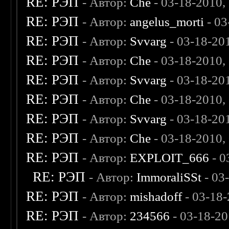
RE: РЭП
- Автор:
Che
- 03-18-2010,
RE: РЭП
- Автор:
angelus_morti
- 03
RE: РЭП
- Автор:
Svvarg
- 03-18-20
RE: РЭП
- Автор:
Che
- 03-18-2010,
RE: РЭП
- Автор:
Svvarg
- 03-18-20
RE: РЭП
- Автор:
Che
- 03-18-2010,
RE: РЭП
- Автор:
Svvarg
- 03-18-20
RE: РЭП
- Автор:
Che
- 03-18-2010,
RE: РЭП
- Автор:
EXPLOIT_666
- 0
RE: РЭП
- Автор:
ImmoraliSSt
- 03
RE: РЭП
- Автор:
mishadoff
- 03-18
RE: РЭП
- Автор:
234566
- 03-18-20