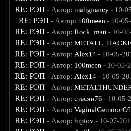
RE: РЭП
- Автор:
malignancy
- 10-0
RE: РЭП
- Автор:
100meen
- 10-05
RE: РЭП
- Автор:
Rock_man
- 10-05
RE: РЭП
- Автор:
METALL_HACK
RE: РЭП
- Автор:
Alex14
- 10-05-20
RE: РЭП
- Автор:
100meen
- 10-05-
RE: РЭП
- Автор:
Alex14
- 10-05-20
RE: РЭП
- Автор:
METALTHUNDE
RE: РЭП
- Автор:
стасян76
- 10-05-
RE: РЭП
- Автор:
VaginalGemmorOI
RE: РЭП
- Автор:
hiptov
- 10-07-20