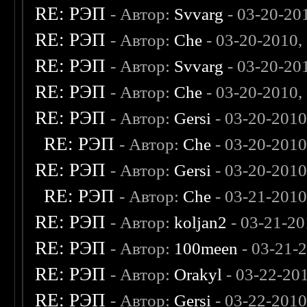
RE: РЭП
- Автор:
Svvarg
- 03-20-20
RE: РЭП
- Автор:
Che
- 03-20-2010,
RE: РЭП
- Автор:
Svvarg
- 03-20-20
RE: РЭП
- Автор:
Che
- 03-20-2010,
RE: РЭП
- Автор:
Gersi
- 03-20-2010
RE: РЭП
- Автор:
Che
- 03-20-2010
RE: РЭП
- Автор:
Gersi
- 03-20-2010
RE: РЭП
- Автор:
Che
- 03-21-201
RE: РЭП
- Автор:
koljan2
- 03-21-20
RE: РЭП
- Автор:
100meen
- 03-21-
RE: РЭП
- Автор:
Orakyl
- 03-22-20
RE: РЭП
- Автор:
Gersi
- 03-22-2010