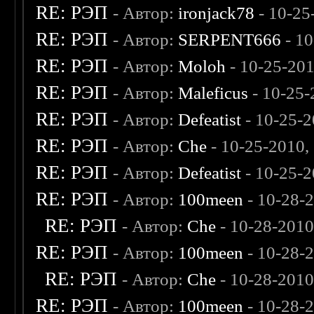
RE: РЭП
- Автор:
ironjack78
- 10-25
RE: РЭП
- Автор:
SERPENT666
- 10
RE: РЭП
- Автор:
Moloh
- 10-25-20
RE: РЭП
- Автор:
Maleficus
- 10-25-
RE: РЭП
- Автор:
Defeatist
- 10-25-2
RE: РЭП
- Автор:
Che
- 10-25-2010,
RE: РЭП
- Автор:
Defeatist
- 10-25-2
RE: РЭП
- Автор:
100meen
- 10-28-
RE: РЭП
- Автор:
Che
- 10-28-2010
RE: РЭП
- Автор:
100meen
- 10-28-
RE: РЭП
- Автор:
Che
- 10-28-2010
RE: РЭП
- Автор:
100meen
- 10-28-