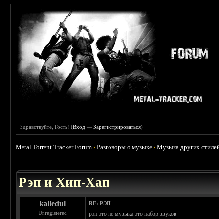
Здравствуйте, Гость! (
Вход
—
Зарегистрироваться
)
Metal Torrent Tracker Forum
›
Разговоры о музыке
›
Музыка других стиле
: 2.36
Рэп и Хип-Хап
kalledul
RE: РЭП
Unregistered
рэп это не музыка это набор звуков