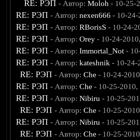
RE: РЭП
- Автор:
Moloh
- 10-25-
RE: РЭП
- Автор:
nexen666
- 10-24-
RE: РЭП
- Автор:
RBorisS
- 10-24-2
RE: РЭП
- Автор:
Orey
- 10-24-2010
RE: РЭП
- Автор:
Immortal_Not
- 10
RE: РЭП
- Автор:
kateshnik
- 10-24-
RE: РЭП
- Автор:
Che
- 10-24-2010
RE: РЭП
- Автор:
Che
- 10-25-2010,
RE: РЭП
- Автор:
Nibiru
- 10-25-201
RE: РЭП
- Автор:
Che
- 10-25-2010
RE: РЭП
- Автор:
Nibiru
- 10-25-201
RE: РЭП
- Автор:
Che
- 10-25-2010