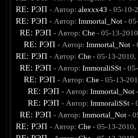
RE: РЭП
- Автор:
alexxx43
- 05-10-
RE: РЭП
- Автор:
Immortal_Not
- 05
RE: РЭП
- Автор:
Che
- 05-13-201
RE: РЭП
- Автор:
Immortal_Not
- 
RE: РЭП
- Автор:
Che
- 05-13-2010,
RE: РЭП
- Автор:
ImmoraliSSt
- 05
RE: РЭП
- Автор:
Che
- 05-13-201
RE: РЭП
- Автор:
Immortal_Not
-
RE: РЭП
- Автор:
ImmoraliSSt
- 
RE: РЭП
- Автор:
Immortal_Not
- 0
RE: РЭП
- Автор:
Che
- 05-13-2010,