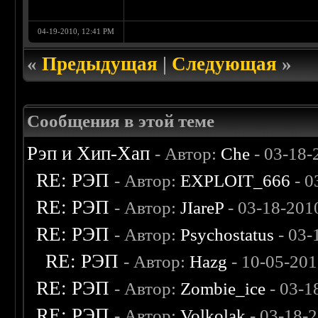
04-19-2010, 12:41 PM
«
Предыдущая
|
Следующая
»
Сообщения в этой теме
Рэп и Хип-Хап
- Автор:
Che
- 03-18-
RE: РЭП
- Автор:
EXPLOIT_666
- 0
RE: РЭП
- Автор:
JIareP
- 03-18-201
RE: РЭП
- Автор:
Psychostatus
- 03-
RE: РЭП
- Автор:
Hazg
- 10-05-201
RE: РЭП
- Автор:
Zombie_ice
- 03-1
RE: РЭП
- Автор:
Volkolak
- 03-18-