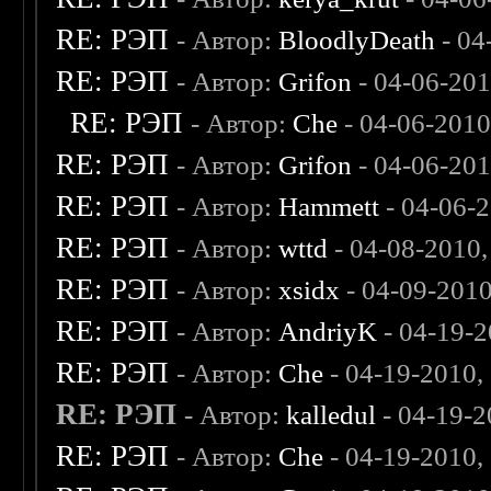
RE: РЭП
- Автор:
BloodlyDeath
- 04
RE: РЭП
- Автор:
Grifon
- 04-06-201
RE: РЭП
- Автор:
Che
- 04-06-2010
RE: РЭП
- Автор:
Grifon
- 04-06-201
RE: РЭП
- Автор:
Hammett
- 04-06-
RE: РЭП
- Автор:
wttd
- 04-08-2010
RE: РЭП
- Автор:
xsidx
- 04-09-201
RE: РЭП
- Автор:
AndriyK
- 04-19-
RE: РЭП
- Автор:
Che
- 04-19-2010,
RE: РЭП
- Автор:
kalledul
- 04-19-2
RE: РЭП
- Автор:
Che
- 04-19-2010,