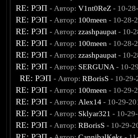
RE: РЭП
- Автор:
V1nt0ReZ
- 10-28
RE: РЭП
- Автор:
100meen
- 10-28-
RE: РЭП
- Автор:
zzashpaupat
- 10-2
RE: РЭП
- Автор:
100meen
- 10-28-
RE: РЭП
- Автор:
zzashpaupat
- 10-2
RE: РЭП
- Автор:
SERGUNA
- 10-2
RE: РЭП
- Автор:
RBorisS
- 10-29-
RE: РЭП
- Автор:
100meen
- 10-29-
RE: РЭП
- Автор:
Alex14
- 10-29-20
RE: РЭП
- Автор:
Sklyar321
- 10-29
RE: РЭП
- Автор:
RBorisS
- 10-29-2
RE: РЭП
- Автор:
CannibalKeks
- 11