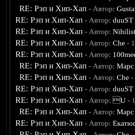
RE: Рэп и Хип-Хап
- Автор:
Gusta
RE: Рэп и Хип-Хап
- Автор:
duuST
RE: Рэп и Хип-Хап
- Автор:
Nihilis
RE: Рэп и Хип-Хап
- Автор:
Che
- 
RE: Рэп и Хип-Хап
- Автор:
100me
RE: Рэп и Хип-Хап
- Автор:
Марс
RE: Рэп и Хип-Хап
- Автор:
Che
-
RE: Рэп и Хип-Хап
- Автор:
duuST
RE: Рэп и Хип-Хап
- Автор:
U
- 
RE: Рэп и Хип-Хап
- Автор:
Марс
RE: Рэп и Хип-Хап
- Автор:
Екатю
RE: Рэп и Хип-Хап
- Автор:
Che
-