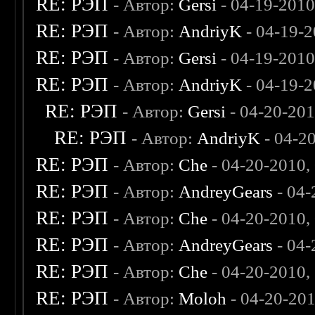
RE: РЭП
- Автор:
Gersi
- 04-19-2010
RE: РЭП
- Автор:
AndriyK
- 04-19-2
RE: РЭП
- Автор:
Gersi
- 04-19-2010
RE: РЭП
- Автор:
AndriyK
- 04-19-2
RE: РЭП
- Автор:
Gersi
- 04-20-201
RE: РЭП
- Автор:
AndriyK
- 04-2
RE: РЭП
- Автор:
Che
- 04-20-2010,
RE: РЭП
- Автор:
AndreyGears
- 04-
RE: РЭП
- Автор:
Che
- 04-20-2010,
RE: РЭП
- Автор:
AndreyGears
- 04-
RE: РЭП
- Автор:
Che
- 04-20-2010,
RE: РЭП
- Автор:
Moloh
- 04-20-20