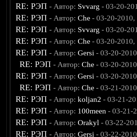
RE: РЭП
- Автор:
Svvarg
- 03-20-20
RE: РЭП
- Автор:
Che
- 03-20-2010,
RE: РЭП
- Автор:
Svvarg
- 03-20-20
RE: РЭП
- Автор:
Che
- 03-20-2010,
RE: РЭП
- Автор:
Gersi
- 03-20-2010
RE: РЭП
- Автор:
Che
- 03-20-2010
RE: РЭП
- Автор:
Gersi
- 03-20-2010
RE: РЭП
- Автор:
Che
- 03-21-201
RE: РЭП
- Автор:
koljan2
- 03-21-20
RE: РЭП
- Автор:
100meen
- 03-21-
RE: РЭП
- Автор:
Orakyl
- 03-22-20
RE: РЭП
- Автор:
Gersi
- 03-22-2010