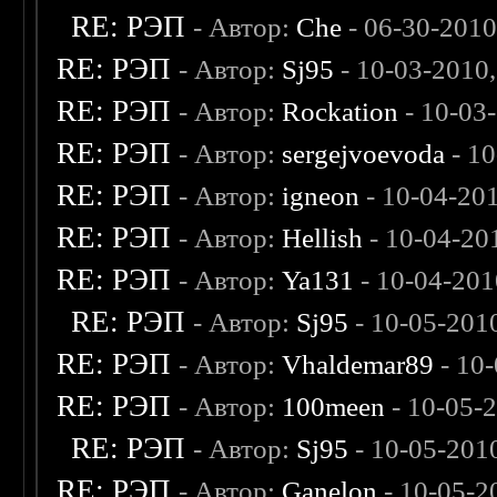
RE: РЭП
- Автор:
Che
- 06-30-2010
RE: РЭП
- Автор:
Sj95
- 10-03-2010
RE: РЭП
- Автор:
Rockation
- 10-03
RE: РЭП
- Автор:
sergejvoevoda
- 10
RE: РЭП
- Автор:
igneon
- 10-04-20
RE: РЭП
- Автор:
Hellish
- 10-04-20
RE: РЭП
- Автор:
Ya131
- 10-04-201
RE: РЭП
- Автор:
Sj95
- 10-05-201
RE: РЭП
- Автор:
Vhaldemar89
- 10
RE: РЭП
- Автор:
100meen
- 10-05-
RE: РЭП
- Автор:
Sj95
- 10-05-201
RE: РЭП
- Автор:
Ganelon
- 10-05-2