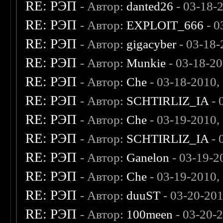
RE: РЭП
- Автор:
danted26
- 03-18-
RE: РЭП
- Автор:
EXPLOIT_666
- 0
RE: РЭП
- Автор:
gigacyber
- 03-18-
RE: РЭП
- Автор:
Munkie
- 03-18-2
RE: РЭП
- Автор:
Che
- 03-18-2010,
RE: РЭП
- Автор:
SCHTIRLIZ_IA
- 
RE: РЭП
- Автор:
Che
- 03-19-2010,
RE: РЭП
- Автор:
SCHTIRLIZ_IA
- 
RE: РЭП
- Автор:
Ganelon
- 03-19-2
RE: РЭП
- Автор:
Che
- 03-19-2010,
RE: РЭП
- Автор:
duuST
- 03-20-20
RE: РЭП
- Автор:
100meen
- 03-20-