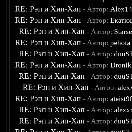
RE: Рэп и Хип-Хап
- Автор:
Alex1
RE: Рэп и Хип-Хап
- Автор:
Екатю
RE: Рэп и Хип-Хап
- Автор:
Stars
RE: Рэп и Хип-Хап
- Автор:
pehota
RE: Рэп и Хип-Хап
- Автор:
duuS
RE: Рэп и Хип-Хап
- Автор:
Dronik
RE: Рэп и Хип-Хап
- Автор:
duuS
RE: Рэп и Хип-Хап
- Автор:
alex
RE: Рэп и Хип-Хап
- Автор:
ateist9
RE: Рэп и Хип-Хап
- Автор:
alexx
RE: Рэп и Хип-Хап
- Автор:
duuS