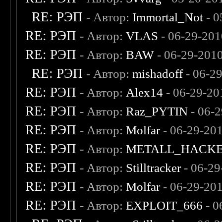
RE: РЭП
- Автор:
Immortal_Not
- 0
RE: РЭП
- Автор:
VLAS
- 06-29-201
RE: РЭП
- Автор:
BAW
- 06-29-201
RE: РЭП
- Автор:
mishadoff
- 06-2
RE: РЭП
- Автор:
Alex14
- 06-29-20
RE: РЭП
- Автор:
Raz_PYTIN
- 06-
RE: РЭП
- Автор:
Molfar
- 06-29-20
RE: РЭП
- Автор:
METALL_HACK
RE: РЭП
- Автор:
Stilltracker
- 06-29
RE: РЭП
- Автор:
Molfar
- 06-29-20
RE: РЭП
- Автор:
EXPLOIT_666
- 0