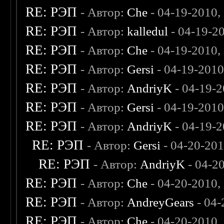
RE: РЭП
- Автор:
Che
- 04-19-2010,
RE: РЭП
- Автор:
kalledul
- 04-19-2
RE: РЭП
- Автор:
Che
- 04-19-2010,
RE: РЭП
- Автор:
Gersi
- 04-19-2010
RE: РЭП
- Автор:
AndriyK
- 04-19-2
RE: РЭП
- Автор:
Gersi
- 04-19-2010
RE: РЭП
- Автор:
AndriyK
- 04-19-2
RE: РЭП
- Автор:
Gersi
- 04-20-201
RE: РЭП
- Автор:
AndriyK
- 04-2
RE: РЭП
- Автор:
Che
- 04-20-2010,
RE: РЭП
- Автор:
AndreyGears
- 04-
RE: РЭП
- Автор:
Che
- 04-20-2010,