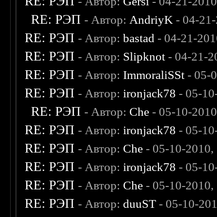
RE: РЭП
- Автор:
Gersi
- 04-21-2010
RE: РЭП
- Автор:
AndriyK
- 04-21
RE: РЭП
- Автор:
bastad
- 04-21-201
RE: РЭП
- Автор:
Slipknot
- 04-21-2
RE: РЭП
- Автор:
ImmoraliSSt
- 05-
RE: РЭП
- Автор:
ironjack78
- 05-10
RE: РЭП
- Автор:
Che
- 05-10-2010
RE: РЭП
- Автор:
ironjack78
- 05-10
RE: РЭП
- Автор:
Che
- 05-10-2010,
RE: РЭП
- Автор:
ironjack78
- 05-10
RE: РЭП
- Автор:
Che
- 05-10-2010,
RE: РЭП
- Автор:
duuST
- 05-10-20