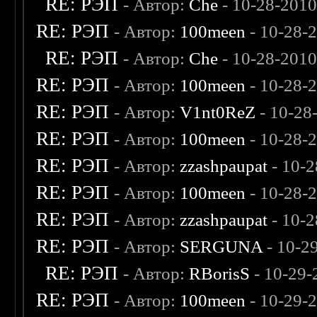
RE: РЭП
- Автор:
Che
- 10-28-2010
RE: РЭП
- Автор:
100meen
- 10-28-
RE: РЭП
- Автор:
Che
- 10-28-2010
RE: РЭП
- Автор:
100meen
- 10-28-
RE: РЭП
- Автор:
V1nt0ReZ
- 10-28
RE: РЭП
- Автор:
100meen
- 10-28-
RE: РЭП
- Автор:
zzashpaupat
- 10-2
RE: РЭП
- Автор:
100meen
- 10-28-
RE: РЭП
- Автор:
zzashpaupat
- 10-2
RE: РЭП
- Автор:
SERGUNA
- 10-2
RE: РЭП
- Автор:
RBorisS
- 10-29-
RE: РЭП
- Автор:
100meen
- 10-29-