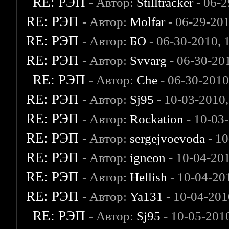
RE: РЭП
- Автор:
Stilltracker
- 06-2
RE: РЭП
- Автор:
Molfar
- 06-29-20
RE: РЭП
- Автор:
БО
- 06-30-2010,
RE: РЭП
- Автор:
Svvarg
- 06-30-20
RE: РЭП
- Автор:
Che
- 06-30-2010
RE: РЭП
- Автор:
Sj95
- 10-03-2010
RE: РЭП
- Автор:
Rockation
- 10-03
RE: РЭП
- Автор:
sergejvoevoda
- 10
RE: РЭП
- Автор:
igneon
- 10-04-20
RE: РЭП
- Автор:
Hellish
- 10-04-20
RE: РЭП
- Автор:
Ya131
- 10-04-201
RE: РЭП
- Автор:
Sj95
- 10-05-201