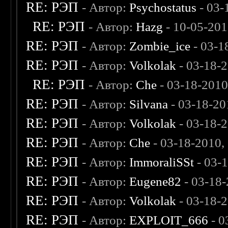
RE: РЭП
- Автор:
Psychostatus
- 03-
RE: РЭП
- Автор:
Hazg
- 10-05-201
RE: РЭП
- Автор:
Zombie_ice
- 03-1
RE: РЭП
- Автор:
Volkolak
- 03-18-
RE: РЭП
- Автор:
Che
- 03-18-2010
RE: РЭП
- Автор:
Silvana
- 03-18-20
RE: РЭП
- Автор:
Volkolak
- 03-18-
RE: РЭП
- Автор:
Che
- 03-18-2010,
RE: РЭП
- Автор:
ImmoraliSSt
- 03-
RE: РЭП
- Автор:
Eugene82
- 03-18
RE: РЭП
- Автор:
Volkolak
- 03-18-
RE: РЭП
- Автор:
EXPLOIT_666
- 0