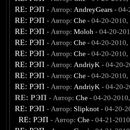
RE: РЭП
- Автор:
AndreyGears
- 04-
RE: РЭП
- Автор:
Che
- 04-20-2010,
RE: РЭП
- Автор:
Moloh
- 04-20-20
RE: РЭП
- Автор:
Che
- 04-20-2010,
RE: РЭП
- Автор:
Che
- 04-20-2010,
RE: РЭП
- Автор:
AndriyK
- 04-20-2
RE: РЭП
- Автор:
Che
- 04-20-2010,
RE: РЭП
- Автор:
AndriyK
- 04-20-2
RE: РЭП
- Автор:
Che
- 04-20-2010
RE: РЭП
- Автор:
Slipknot
- 04-20-2
RE: РЭП
- Автор:
Che
- 04-21-201