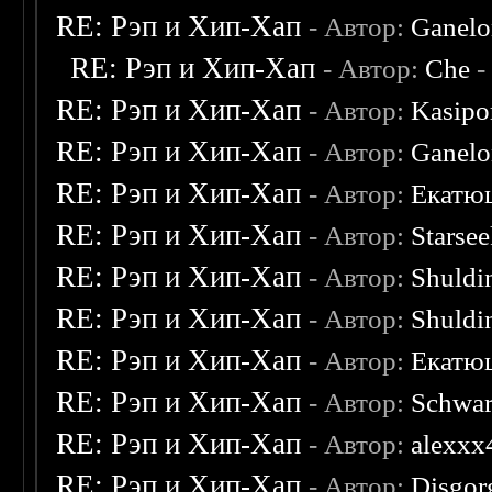
RE: Рэп и Хип-Хап
- Автор:
Ganel
RE: Рэп и Хип-Хап
- Автор:
Che
-
RE: Рэп и Хип-Хап
- Автор:
Kasipo
RE: Рэп и Хип-Хап
- Автор:
Ganel
RE: Рэп и Хип-Хап
- Автор:
Екатю
RE: Рэп и Хип-Хап
- Автор:
Starsee
RE: Рэп и Хип-Хап
- Автор:
Shuldi
RE: Рэп и Хип-Хап
- Автор:
Shuldi
RE: Рэп и Хип-Хап
- Автор:
Екатю
RE: Рэп и Хип-Хап
- Автор:
Schwar
RE: Рэп и Хип-Хап
- Автор:
alexxx
RE: Рэп и Хип-Хап
- Автор:
Disgor