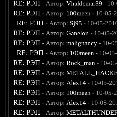
RE: РЭП
- Автор:
Vhaldemar89
- 10
RE: РЭП
- Автор:
100meen
- 10-05-
RE: РЭП
- Автор:
Sj95
- 10-05-201
RE: РЭП
- Автор:
Ganelon
- 10-05-2
RE: РЭП
- Автор:
malignancy
- 10-0
RE: РЭП
- Автор:
100meen
- 10-05
RE: РЭП
- Автор:
Rock_man
- 10-05
RE: РЭП
- Автор:
METALL_HACK
RE: РЭП
- Автор:
Alex14
- 10-05-20
RE: РЭП
- Автор:
100meen
- 10-05-
RE: РЭП
- Автор:
Alex14
- 10-05-20
RE: РЭП
- Автор:
METALTHUNDE