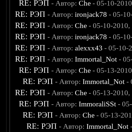
RE: РЭП
- Автор:
Che
- 05-10-2010
RE: РЭП
- Автор:
ironjack78
- 05-10
RE: РЭП
- Автор:
Che
- 05-10-2010,
RE: РЭП
- Автор:
ironjack78
- 05-10
RE: РЭП
- Автор:
alexxx43
- 05-10-
RE: РЭП
- Автор:
Immortal_Not
- 05
RE: РЭП
- Автор:
Che
- 05-13-201
RE: РЭП
- Автор:
Immortal_Not
- 
RE: РЭП
- Автор:
Che
- 05-13-2010,
RE: РЭП
- Автор:
ImmoraliSSt
- 05
RE: РЭП
- Автор:
Che
- 05-13-201
RE: РЭП
- Автор:
Immortal_Not
-