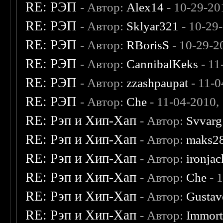
RE: РЭП
- Автор:
Alex14
- 10-29-20
RE: РЭП
- Автор:
Sklyar321
- 10-29
RE: РЭП
- Автор:
RBorisS
- 10-29-2
RE: РЭП
- Автор:
CannibalKeks
- 11
RE: РЭП
- Автор:
zzashpaupat
- 11-0
RE: РЭП
- Автор:
Che
- 11-04-2010,
RE: Рэп и Хип-Хап
- Автор:
Svvarg
RE: Рэп и Хип-Хап
- Автор:
maks2
RE: Рэп и Хип-Хап
- Автор:
ironja
RE: Рэп и Хип-Хап
- Автор:
Che
- 
RE: Рэп и Хип-Хап
- Автор:
Gustav
RE: Рэп и Хип-Хап
- Автор:
Immort