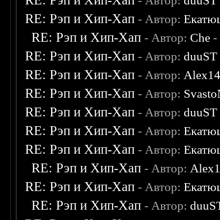
RE: Рэп и Хип-Хап
- Автор:
duuST
RE: Рэп и Хип-Хап
- Автор:
Екатю
RE: Рэп и Хип-Хап
- Автор:
Che
-
RE: Рэп и Хип-Хап
- Автор:
duuST
RE: Рэп и Хип-Хап
- Автор:
Alex1
RE: Рэп и Хип-Хап
- Автор:
Svast
RE: Рэп и Хип-Хап
- Автор:
duuST
RE: Рэп и Хип-Хап
- Автор:
Екатю
RE: Рэп и Хип-Хап
- Автор:
Екатю
RE: Рэп и Хип-Хап
- Автор:
Alex
RE: Рэп и Хип-Хап
- Автор:
Екатю
RE: Рэп и Хип-Хап
- Автор:
duuS