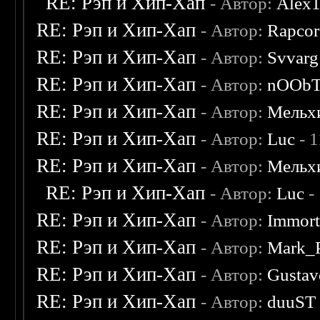
RE: Рэп и Хип-Хап
- Автор:
Alex
RE: Рэп и Хип-Хап
- Автор:
Rapco
RE: Рэп и Хип-Хап
- Автор:
Svvarg
RE: Рэп и Хип-Хап
- Автор:
nOOb
RE: Рэп и Хип-Хап
- Автор:
Мельх
RE: Рэп и Хип-Хап
- Автор:
Luc
- 
RE: Рэп и Хип-Хап
- Автор:
Мельх
RE: Рэп и Хип-Хап
- Автор:
Luc
-
RE: Рэп и Хип-Хап
- Автор:
Immort
RE: Рэп и Хип-Хап
- Автор:
Mark_P
RE: Рэп и Хип-Хап
- Автор:
Gustav
RE: Рэп и Хип-Хап
- Автор:
duuST