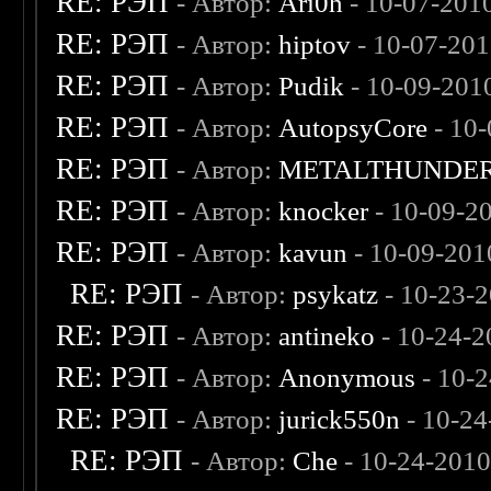
RE: РЭП
- Автор:
Ari0h
- 10-07-201
RE: РЭП
- Автор:
hiptov
- 10-07-201
RE: РЭП
- Автор:
Pudik
- 10-09-201
RE: РЭП
- Автор:
AutopsyCore
- 10
RE: РЭП
- Автор:
METALTHUNDE
RE: РЭП
- Автор:
knocker
- 10-09-2
RE: РЭП
- Автор:
kavun
- 10-09-201
RE: РЭП
- Автор:
psykatz
- 10-23-
RE: РЭП
- Автор:
antineko
- 10-24-2
RE: РЭП
- Автор:
Anonymous
- 10-
RE: РЭП
- Автор:
jurick550n
- 10-24
RE: РЭП
- Автор:
Che
- 10-24-2010