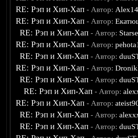
RE: Рэп и Хип-Хап
- Автор:
Alex1
RE: Рэп и Хип-Хап
- Автор:
Екатю
RE: Рэп и Хип-Хап
- Автор:
Stars
RE: Рэп и Хип-Хап
- Автор:
pehota
RE: Рэп и Хип-Хап
- Автор:
duuS
RE: Рэп и Хип-Хап
- Автор:
Dronik
RE: Рэп и Хип-Хап
- Автор:
duuS
RE: Рэп и Хип-Хап
- Автор:
alex
RE: Рэп и Хип-Хап
- Автор:
ateist9
RE: Рэп и Хип-Хап
- Автор:
alexx
RE: Рэп и Хип-Хап
- Автор:
duuS