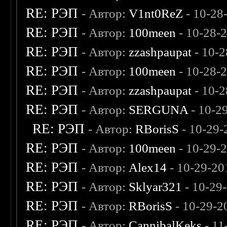
RE: РЭП
- Автор:
V1nt0ReZ
- 10-28
RE: РЭП
- Автор:
100meen
- 10-28-
RE: РЭП
- Автор:
zzashpaupat
- 10-2
RE: РЭП
- Автор:
100meen
- 10-28-
RE: РЭП
- Автор:
zzashpaupat
- 10-2
RE: РЭП
- Автор:
SERGUNA
- 10-2
RE: РЭП
- Автор:
RBorisS
- 10-29-
RE: РЭП
- Автор:
100meen
- 10-29-
RE: РЭП
- Автор:
Alex14
- 10-29-20
RE: РЭП
- Автор:
Sklyar321
- 10-29
RE: РЭП
- Автор:
RBorisS
- 10-29-2
RE: РЭП
- Автор:
CannibalKeks
- 11