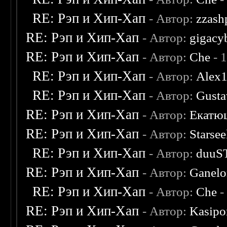
RE: Рэп и Хип-Хап
- Автор:
zzash
RE: Рэп и Хип-Хап
- Автор:
gigacy
RE: Рэп и Хип-Хап
- Автор:
Che
- 
RE: Рэп и Хип-Хап
- Автор:
Alex
RE: Рэп и Хип-Хап
- Автор:
Gusta
RE: Рэп и Хип-Хап
- Автор:
Екатю
RE: Рэп и Хип-Хап
- Автор:
Starsee
RE: Рэп и Хип-Хап
- Автор:
duuS
RE: Рэп и Хип-Хап
- Автор:
Ganel
RE: Рэп и Хип-Хап
- Автор:
Che
-
RE: Рэп и Хип-Хап
- Автор:
Kasipo