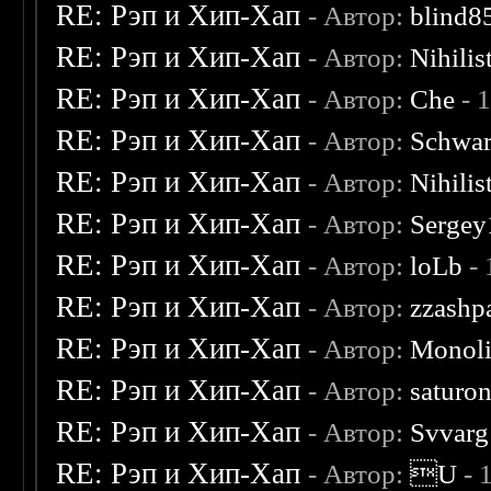
RE: Рэп и Хип-Хап
- Автор:
blind8
RE: Рэп и Хип-Хап
- Автор:
Nihilis
RE: Рэп и Хип-Хап
- Автор:
Che
- 
RE: Рэп и Хип-Хап
- Автор:
Schwar
RE: Рэп и Хип-Хап
- Автор:
Nihilis
RE: Рэп и Хип-Хап
- Автор:
Serge
RE: Рэп и Хип-Хап
- Автор:
loLb
- 
RE: Рэп и Хип-Хап
- Автор:
zzashp
RE: Рэп и Хип-Хап
- Автор:
Monoli
RE: Рэп и Хип-Хап
- Автор:
saturo
RE: Рэп и Хип-Хап
- Автор:
Svvarg
RE: Рэп и Хип-Хап
- Автор:
U
- 