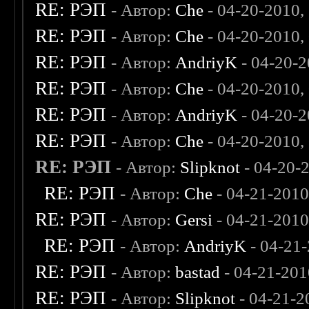
RE: РЭП
- Автор:
Che
- 04-20-2010,
RE: РЭП
- Автор:
Che
- 04-20-2010,
RE: РЭП
- Автор:
AndriyK
- 04-20-2
RE: РЭП
- Автор:
Che
- 04-20-2010,
RE: РЭП
- Автор:
AndriyK
- 04-20-2
RE: РЭП
- Автор:
Che
- 04-20-2010,
RE: РЭП
- Автор:
Slipknot
- 04-20-
RE: РЭП
- Автор:
Che
- 04-21-201
RE: РЭП
- Автор:
Gersi
- 04-21-2010
RE: РЭП
- Автор:
AndriyK
- 04-21
RE: РЭП
- Автор:
bastad
- 04-21-201
RE: РЭП
- Автор:
Slipknot
- 04-21-2