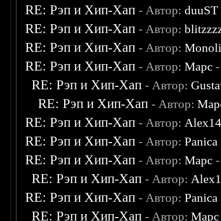
RE: Рэп и Хип-Хап
- Автор:
duuST
RE: Рэп и Хип-Хап
- Автор:
blitzzz
RE: Рэп и Хип-Хап
- Автор:
Monoli
RE: Рэп и Хип-Хап
- Автор:
Марс
-
RE: Рэп и Хип-Хап
- Автор:
Gusta
RE: Рэп и Хип-Хап
- Автор:
Мар
RE: Рэп и Хип-Хап
- Автор:
Alex1
RE: Рэп и Хип-Хап
- Автор:
Panica
RE: Рэп и Хип-Хап
- Автор:
Марс
-
RE: Рэп и Хип-Хап
- Автор:
Alex
RE: Рэп и Хип-Хап
- Автор:
Panica
RE: Рэп и Хип-Хап
- Автор:
Марс