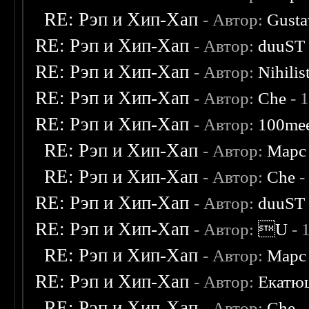
RE: Рэп и Хип-Хап
- Автор:
Gusta
RE: Рэп и Хип-Хап
- Автор:
duuST
RE: Рэп и Хип-Хап
- Автор:
Nihilis
RE: Рэп и Хип-Хап
- Автор:
Che
- 
RE: Рэп и Хип-Хап
- Автор:
100me
RE: Рэп и Хип-Хап
- Автор:
Марс
RE: Рэп и Хип-Хап
- Автор:
Che
-
RE: Рэп и Хип-Хап
- Автор:
duuST
RE: Рэп и Хип-Хап
- Автор:
U
- 
RE: Рэп и Хип-Хап
- Автор:
Марс
RE: Рэп и Хип-Хап
- Автор:
Екатю
RE: Рэп и Хип-Хап
- Автор:
Che
-