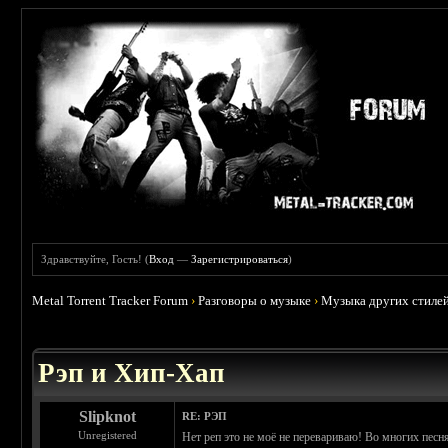
Здравствуйте, Гость! (
Вход
—
Зарегистрироваться
)
Metal Torrent Tracker Forum
›
Разговоры о музыке
›
Музыка других стиле
: 2.36
Рэп и Хип-Хап
Slipknot
RE: РЭП
Unregistered
Нет реп это не моё не перевариваю! Во многих песн