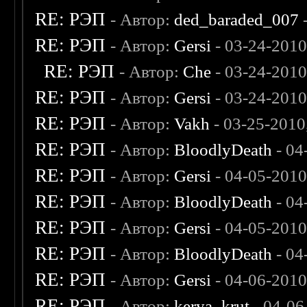
RE: РЭП
- Автор:
ded_baraded_007
-
RE: РЭП
- Автор:
Gersi
- 03-24-2010
RE: РЭП
- Автор:
Che
- 03-24-2010
RE: РЭП
- Автор:
Gersi
- 03-24-2010
RE: РЭП
- Автор:
Vakh
- 03-25-2010
RE: РЭП
- Автор:
BloodlyDeath
- 04
RE: РЭП
- Автор:
Gersi
- 04-05-2010
RE: РЭП
- Автор:
BloodlyDeath
- 04
RE: РЭП
- Автор:
Gersi
- 04-05-2010
RE: РЭП
- Автор:
BloodlyDeath
- 04
RE: РЭП
- Автор:
Gersi
- 04-06-2010
RE: РЭП
- Автор:
kerya_krut
- 04-06