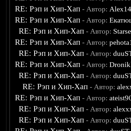
RE: Рэп и Хип-Хап
- Автор:
Alex1
RE: Рэп и Хип-Хап
- Автор:
Екатю
RE: Рэп и Хип-Хап
- Автор:
Stars
RE: Рэп и Хип-Хап
- Автор:
pehota
RE: Рэп и Хип-Хап
- Автор:
duuS
RE: Рэп и Хип-Хап
- Автор:
Dronik
RE: Рэп и Хип-Хап
- Автор:
duuS
RE: Рэп и Хип-Хап
- Автор:
alex
RE: Рэп и Хип-Хап
- Автор:
ateist9
RE: Рэп и Хип-Хап
- Автор:
alexx
RE: Рэп и Хип-Хап
- Автор:
duuS