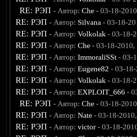
RE: РЭП
- Автор:
Che
- 03-18-2010
RE: РЭП
- Автор:
Silvana
- 03-18-20
RE: РЭП
- Автор:
Volkolak
- 03-18-
RE: РЭП
- Автор:
Che
- 03-18-2010,
RE: РЭП
- Автор:
ImmoraliSSt
- 03-
RE: РЭП
- Автор:
Eugene82
- 03-18
RE: РЭП
- Автор:
Volkolak
- 03-18-
RE: РЭП
- Автор:
EXPLOIT_666
- 0
RE: РЭП
- Автор:
Che
- 03-18-2010
RE: РЭП
- Автор:
Nate
- 03-18-2010
RE: РЭП
- Автор:
victor
- 03-18-201