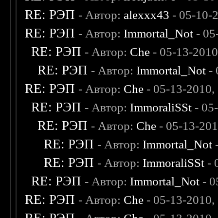
RE: РЭП
- Автор:
alexxx43
- 05-10-
RE: РЭП
- Автор:
Immortal_Not
- 05
RE: РЭП
- Автор:
Che
- 05-13-201
RE: РЭП
- Автор:
Immortal_Not
- 
RE: РЭП
- Автор:
Che
- 05-13-2010,
RE: РЭП
- Автор:
ImmoraliSSt
- 05
RE: РЭП
- Автор:
Che
- 05-13-201
RE: РЭП
- Автор:
Immortal_Not
-
RE: РЭП
- Автор:
ImmoraliSSt
- 
RE: РЭП
- Автор:
Immortal_Not
- 0
RE: РЭП
- Автор:
Che
- 05-13-2010,