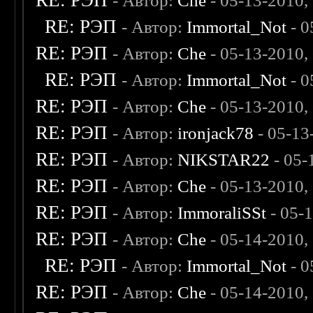
RE: РЭП
- Автор:
Che
- 05-13-2010,
RE: РЭП
- Автор:
Immortal_Not
- 0
RE: РЭП
- Автор:
Che
- 05-13-2010,
RE: РЭП
- Автор:
Immortal_Not
- 0
RE: РЭП
- Автор:
Che
- 05-13-2010,
RE: РЭП
- Автор:
ironjack78
- 05-13
RE: РЭП
- Автор:
NIKSTAR22
- 05-
RE: РЭП
- Автор:
Che
- 05-13-2010,
RE: РЭП
- Автор:
ImmoraliSSt
- 05-
RE: РЭП
- Автор:
Che
- 05-14-2010,
RE: РЭП
- Автор:
Immortal_Not
- 0
RE: РЭП
- Автор:
Che
- 05-14-2010,