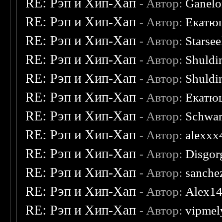
RE: Рэп и Хип-Хап
- Автор:
Ganel
RE: Рэп и Хип-Хап
- Автор:
Екатю
RE: Рэп и Хип-Хап
- Автор:
Starsee
RE: Рэп и Хип-Хап
- Автор:
Shuldi
RE: Рэп и Хип-Хап
- Автор:
Shuldi
RE: Рэп и Хип-Хап
- Автор:
Екатю
RE: Рэп и Хип-Хап
- Автор:
Schwar
RE: Рэп и Хип-Хап
- Автор:
alexxx
RE: Рэп и Хип-Хап
- Автор:
Disgor
RE: Рэп и Хип-Хап
- Автор:
sanche
RE: Рэп и Хип-Хап
- Автор:
Alex1
RE: Рэп и Хип-Хап
- Автор:
vipmel