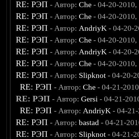
RE: РЭП
- Автор:
Che
- 04-20-2010,
RE: РЭП
- Автор:
Che
- 04-20-2010,
RE: РЭП
- Автор:
AndriyK
- 04-20-2
RE: РЭП
- Автор:
Che
- 04-20-2010,
RE: РЭП
- Автор:
AndriyK
- 04-20-2
RE: РЭП
- Автор:
Che
- 04-20-2010,
RE: РЭП
- Автор:
Slipknot
- 04-20-2
RE: РЭП
- Автор:
Che
- 04-21-201
RE: РЭП
- Автор:
Gersi
- 04-21-201
RE: РЭП
- Автор:
AndriyK
- 04-21
RE: РЭП
- Автор:
bastad
- 04-21-201
RE: РЭП
- Автор:
Slipknot
- 04-21-2