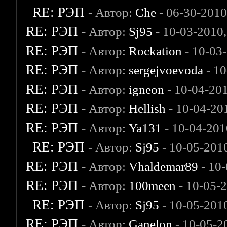
RE: РЭП
- Автор:
Che
- 06-30-2010
RE: РЭП
- Автор:
Sj95
- 10-03-2010
RE: РЭП
- Автор:
Rockation
- 10-03
RE: РЭП
- Автор:
sergejvoevoda
- 10
RE: РЭП
- Автор:
igneon
- 10-04-20
RE: РЭП
- Автор:
Hellish
- 10-04-20
RE: РЭП
- Автор:
Ya131
- 10-04-201
RE: РЭП
- Автор:
Sj95
- 10-05-201
RE: РЭП
- Автор:
Vhaldemar89
- 10
RE: РЭП
- Автор:
100meen
- 10-05-
RE: РЭП
- Автор:
Sj95
- 10-05-201
RE: РЭП
- Автор:
Ganelon
- 10-05-2