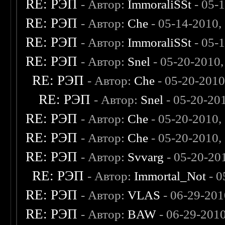
RE: РЭП
- Автор:
ImmoraliSSt
- 05-
RE: РЭП
- Автор:
Che
- 05-14-2010,
RE: РЭП
- Автор:
ImmoraliSSt
- 05-
RE: РЭП
- Автор:
Snel
- 05-20-2010
RE: РЭП
- Автор:
Che
- 05-20-201
RE: РЭП
- Автор:
Snel
- 05-20-20
RE: РЭП
- Автор:
Che
- 05-20-2010,
RE: РЭП
- Автор:
Che
- 05-20-2010,
RE: РЭП
- Автор:
Svvarg
- 05-20-20
RE: РЭП
- Автор:
Immortal_Not
- 0
RE: РЭП
- Автор:
VLAS
- 06-29-201
RE: РЭП
- Автор:
BAW
- 06-29-201