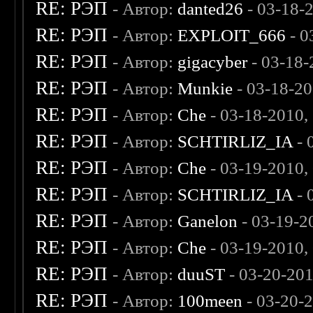
RE: РЭП
- Автор:
danted26
- 03-18-
RE: РЭП
- Автор:
EXPLOIT_666
- 0
RE: РЭП
- Автор:
gigacyber
- 03-18-
RE: РЭП
- Автор:
Munkie
- 03-18-2
RE: РЭП
- Автор:
Che
- 03-18-2010,
RE: РЭП
- Автор:
SCHTIRLIZ_IA
- 
RE: РЭП
- Автор:
Che
- 03-19-2010,
RE: РЭП
- Автор:
SCHTIRLIZ_IA
- 
RE: РЭП
- Автор:
Ganelon
- 03-19-2
RE: РЭП
- Автор:
Che
- 03-19-2010,
RE: РЭП
- Автор:
duuST
- 03-20-20
RE: РЭП
- Автор:
100meen
- 03-20-