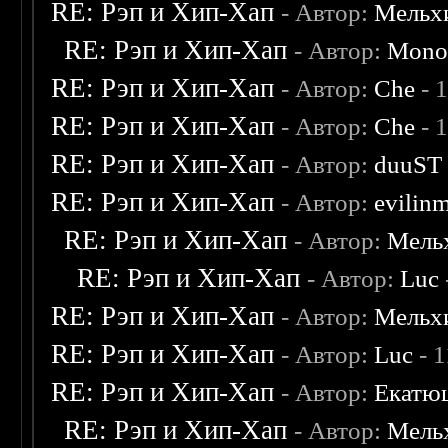
RE: Рэп и Хип-Хап
- Автор:
Мельх
RE: Рэп и Хип-Хап
- Автор:
Monol
RE: Рэп и Хип-Хап
- Автор:
Che
- 
RE: Рэп и Хип-Хап
- Автор:
Che
- 
RE: Рэп и Хип-Хап
- Автор:
duuST
RE: Рэп и Хип-Хап
- Автор:
evilin
RE: Рэп и Хип-Хап
- Автор:
Мель
RE: Рэп и Хип-Хап
- Автор:
Luc
RE: Рэп и Хип-Хап
- Автор:
Мельх
RE: Рэп и Хип-Хап
- Автор:
Luc
- 1
RE: Рэп и Хип-Хап
- Автор:
Екатю
RE: Рэп и Хип-Хап
- Автор:
Мель