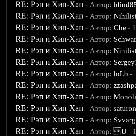
RE: Рэп и Хип-Хап
- Автор:
blind8
RE: Рэп и Хип-Хап
- Автор:
Nihilis
RE: Рэп и Хип-Хап
- Автор:
Che
- 
RE: Рэп и Хип-Хап
- Автор:
Schwar
RE: Рэп и Хип-Хап
- Автор:
Nihilis
RE: Рэп и Хип-Хап
- Автор:
Serge
RE: Рэп и Хип-Хап
- Автор:
loLb
- 
RE: Рэп и Хип-Хап
- Автор:
zzashp
RE: Рэп и Хип-Хап
- Автор:
Monoli
RE: Рэп и Хип-Хап
- Автор:
saturo
RE: Рэп и Хип-Хап
- Автор:
Svvarg
RE: Рэп и Хип-Хап
- Автор:
U
- 