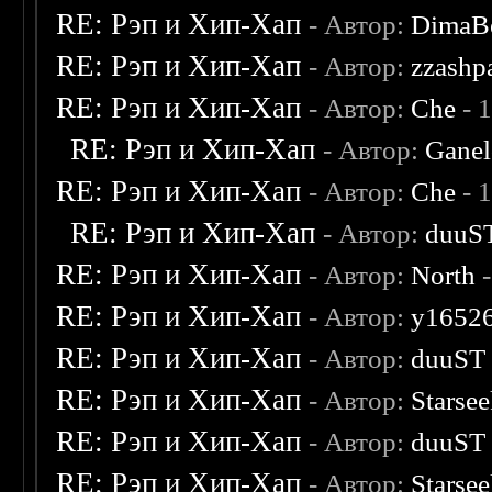
RE: Рэп и Хип-Хап
- Автор:
DimaB
RE: Рэп и Хип-Хап
- Автор:
zzashp
RE: Рэп и Хип-Хап
- Автор:
Che
- 
RE: Рэп и Хип-Хап
- Автор:
Gane
RE: Рэп и Хип-Хап
- Автор:
Che
- 
RE: Рэп и Хип-Хап
- Автор:
duuS
RE: Рэп и Хип-Хап
- Автор:
North
-
RE: Рэп и Хип-Хап
- Автор:
y1652
RE: Рэп и Хип-Хап
- Автор:
duuST
RE: Рэп и Хип-Хап
- Автор:
Starsee
RE: Рэп и Хип-Хап
- Автор:
duuST
RE: Рэп и Хип-Хап
- Автор:
Starsee