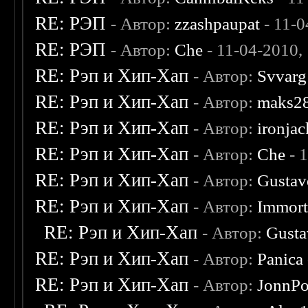
RE: РЭП
- Автор:
zzashpaupat
- 11-0
RE: РЭП
- Автор:
Che
- 11-04-2010,
RE: Рэп и Хип-Хап
- Автор:
Svvarg
RE: Рэп и Хип-Хап
- Автор:
maks2
RE: Рэп и Хип-Хап
- Автор:
ironja
RE: Рэп и Хип-Хап
- Автор:
Che
- 
RE: Рэп и Хип-Хап
- Автор:
Gustav
RE: Рэп и Хип-Хап
- Автор:
Immort
RE: Рэп и Хип-Хап
- Автор:
Gusta
RE: Рэп и Хип-Хап
- Автор:
Panica
RE: Рэп и Хип-Хап
- Автор:
JonnP