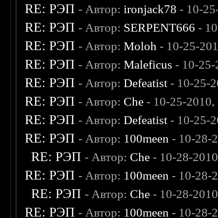
RE: РЭП
- Автор:
ironjack78
- 10-25
RE: РЭП
- Автор:
SERPENT666
- 10
RE: РЭП
- Автор:
Moloh
- 10-25-20
RE: РЭП
- Автор:
Maleficus
- 10-25-
RE: РЭП
- Автор:
Defeatist
- 10-25-2
RE: РЭП
- Автор:
Che
- 10-25-2010,
RE: РЭП
- Автор:
Defeatist
- 10-25-2
RE: РЭП
- Автор:
100meen
- 10-28-
RE: РЭП
- Автор:
Che
- 10-28-2010
RE: РЭП
- Автор:
100meen
- 10-28-
RE: РЭП
- Автор:
Che
- 10-28-2010
RE: РЭП
- Автор:
100meen
- 10-28-