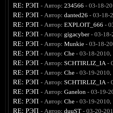
RE: РЭП
- Автор:
234566
- 03-18-20
RE: РЭП
- Автор:
danted26
- 03-18-
RE: РЭП
- Автор:
EXPLOIT_666
- 0
RE: РЭП
- Автор:
gigacyber
- 03-18-
RE: РЭП
- Автор:
Munkie
- 03-18-2
RE: РЭП
- Автор:
Che
- 03-18-2010,
RE: РЭП
- Автор:
SCHTIRLIZ_IA
- 
RE: РЭП
- Автор:
Che
- 03-19-2010,
RE: РЭП
- Автор:
SCHTIRLIZ_IA
- 
RE: РЭП
- Автор:
Ganelon
- 03-19-2
RE: РЭП
- Автор:
Che
- 03-19-2010,
RE: РЭП
- Автор:
duuST
- 03-20-20