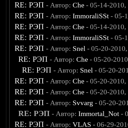
RE: РЭП
- Автор:
Che
- 05-14-2010,
RE: РЭП
- Автор:
ImmoraliSSt
- 05-
RE: РЭП
- Автор:
Che
- 05-14-2010,
RE: РЭП
- Автор:
ImmoraliSSt
- 05-
RE: РЭП
- Автор:
Snel
- 05-20-2010
RE: РЭП
- Автор:
Che
- 05-20-201
RE: РЭП
- Автор:
Snel
- 05-20-20
RE: РЭП
- Автор:
Che
- 05-20-2010,
RE: РЭП
- Автор:
Che
- 05-20-2010,
RE: РЭП
- Автор:
Svvarg
- 05-20-20
RE: РЭП
- Автор:
Immortal_Not
- 
RE: РЭП
- Автор:
VLAS
- 06-29-201