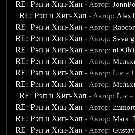
RE: Рэп и Хип-Хап
- Автор:
JonnP
RE: Рэп и Хип-Хап
- Автор:
Alex
RE: Рэп и Хип-Хап
- Автор:
Rapco
RE: Рэп и Хип-Хап
- Автор:
Svvarg
RE: Рэп и Хип-Хап
- Автор:
nOOb
RE: Рэп и Хип-Хап
- Автор:
Мельх
RE: Рэп и Хип-Хап
- Автор:
Luc
- 
RE: Рэп и Хип-Хап
- Автор:
Мельх
RE: Рэп и Хип-Хап
- Автор:
Luc
-
RE: Рэп и Хип-Хап
- Автор:
Immort
RE: Рэп и Хип-Хап
- Автор:
Mark_P
RE: Рэп и Хип-Хап
- Автор:
Gustav