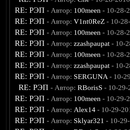
RE: РЭП
- Автор:
100meen
- 10-28-
RE: РЭП
- Автор:
V1nt0ReZ
- 10-28
RE: РЭП
- Автор:
100meen
- 10-28-
RE: РЭП
- Автор:
zzashpaupat
- 10-2
RE: РЭП
- Автор:
100meen
- 10-28-
RE: РЭП
- Автор:
zzashpaupat
- 10-2
RE: РЭП
- Автор:
SERGUNA
- 10-2
RE: РЭП
- Автор:
RBorisS
- 10-29-
RE: РЭП
- Автор:
100meen
- 10-29-
RE: РЭП
- Автор:
Alex14
- 10-29-20
RE: РЭП
- Автор:
Sklyar321
- 10-29