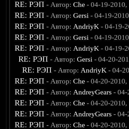
RE: РЭП
- Автор:
Che
- 04-19-2010,
RE: РЭП
- Автор:
Gersi
- 04-19-2010
RE: РЭП
- Автор:
AndriyK
- 04-19-2
RE: РЭП
- Автор:
Gersi
- 04-19-2010
RE: РЭП
- Автор:
AndriyK
- 04-19-2
RE: РЭП
- Автор:
Gersi
- 04-20-201
RE: РЭП
- Автор:
AndriyK
- 04-2
RE: РЭП
- Автор:
Che
- 04-20-2010,
RE: РЭП
- Автор:
AndreyGears
- 04-
RE: РЭП
- Автор:
Che
- 04-20-2010,
RE: РЭП
- Автор:
AndreyGears
- 04-
RE: РЭП
- Автор:
Che
- 04-20-2010,