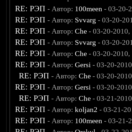
RE: РЭП
- Автор:
100meen
- 03-20-
RE: РЭП
- Автор:
Svvarg
- 03-20-20
RE: РЭП
- Автор:
Che
- 03-20-2010,
RE: РЭП
- Автор:
Svvarg
- 03-20-20
RE: РЭП
- Автор:
Che
- 03-20-2010,
RE: РЭП
- Автор:
Gersi
- 03-20-2010
RE: РЭП
- Автор:
Che
- 03-20-2010
RE: РЭП
- Автор:
Gersi
- 03-20-2010
RE: РЭП
- Автор:
Che
- 03-21-201
RE: РЭП
- Автор:
koljan2
- 03-21-20
RE: РЭП
- Автор:
100meen
- 03-21-
RE: РЭП
- Автор:
Orakyl
- 03-22-20