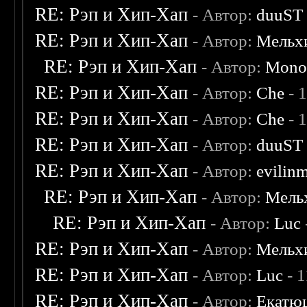
RE: Рэп и Хип-Хап
- Автор:
duuST
RE: Рэп и Хип-Хап
- Автор:
Мельх
RE: Рэп и Хип-Хап
- Автор:
Monol
RE: Рэп и Хип-Хап
- Автор:
Che
- 
RE: Рэп и Хип-Хап
- Автор:
Che
- 
RE: Рэп и Хип-Хап
- Автор:
duuST
RE: Рэп и Хип-Хап
- Автор:
evilin
RE: Рэп и Хип-Хап
- Автор:
Мель
RE: Рэп и Хип-Хап
- Автор:
Luc
RE: Рэп и Хип-Хап
- Автор:
Мельх
RE: Рэп и Хип-Хап
- Автор:
Luc
- 1
RE: Рэп и Хип-Хап
- Автор:
Екатю