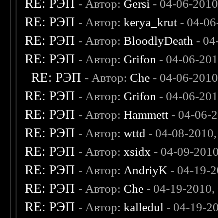
RE: РЭП
- Автор:
Gersi
- 04-06-2010
RE: РЭП
- Автор:
kerya_krut
- 04-06
RE: РЭП
- Автор:
BloodlyDeath
- 04
RE: РЭП
- Автор:
Grifon
- 04-06-201
RE: РЭП
- Автор:
Che
- 04-06-2010
RE: РЭП
- Автор:
Grifon
- 04-06-201
RE: РЭП
- Автор:
Hammett
- 04-06-
RE: РЭП
- Автор:
wttd
- 04-08-2010
RE: РЭП
- Автор:
xsidx
- 04-09-201
RE: РЭП
- Автор:
AndriyK
- 04-19-
RE: РЭП
- Автор:
Che
- 04-19-2010,
RE: РЭП
- Автор:
kalledul
- 04-19-2