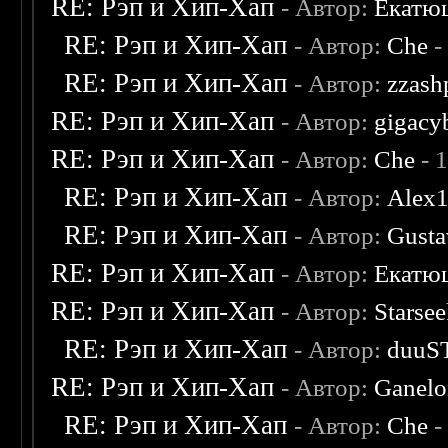
RE: Рэп и Хип-Хап
- Автор:
Екатю
RE: Рэп и Хип-Хап
- Автор:
Che
-
RE: Рэп и Хип-Хап
- Автор:
zzash
RE: Рэп и Хип-Хап
- Автор:
gigacy
RE: Рэп и Хип-Хап
- Автор:
Che
- 
RE: Рэп и Хип-Хап
- Автор:
Alex
RE: Рэп и Хип-Хап
- Автор:
Gusta
RE: Рэп и Хип-Хап
- Автор:
Екатю
RE: Рэп и Хип-Хап
- Автор:
Starsee
RE: Рэп и Хип-Хап
- Автор:
duuS
RE: Рэп и Хип-Хап
- Автор:
Ganel
RE: Рэп и Хип-Хап
- Автор:
Che
-