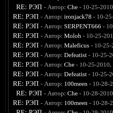
RE: РЭП
- Автор:
Che
- 10-25-2010
RE: РЭП
- Автор:
ironjack78
- 10-25
RE: РЭП
- Автор:
SERPENT666
- 10
RE: РЭП
- Автор:
Moloh
- 10-25-20
RE: РЭП
- Автор:
Maleficus
- 10-25-
RE: РЭП
- Автор:
Defeatist
- 10-25-2
RE: РЭП
- Автор:
Che
- 10-25-2010,
RE: РЭП
- Автор:
Defeatist
- 10-25-2
RE: РЭП
- Автор:
100meen
- 10-28-
RE: РЭП
- Автор:
Che
- 10-28-2010
RE: РЭП
- Автор:
100meen
- 10-28-
RE: РЭП
- Автор:
Che
- 10-28-2010