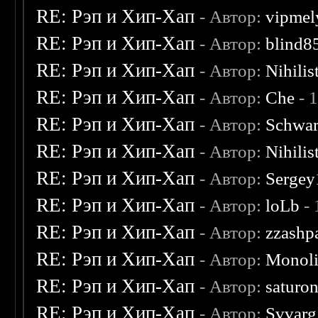
RE: Рэп и Хип-Хап
- Автор:
vipmel
RE: Рэп и Хип-Хап
- Автор:
blind8
RE: Рэп и Хип-Хап
- Автор:
Nihilis
RE: Рэп и Хип-Хап
- Автор:
Che
- 
RE: Рэп и Хип-Хап
- Автор:
Schwar
RE: Рэп и Хип-Хап
- Автор:
Nihilis
RE: Рэп и Хип-Хап
- Автор:
Serge
RE: Рэп и Хип-Хап
- Автор:
loLb
- 
RE: Рэп и Хип-Хап
- Автор:
zzashp
RE: Рэп и Хип-Хап
- Автор:
Monoli
RE: Рэп и Хип-Хап
- Автор:
saturo
RE: Рэп и Хип-Хап
- Автор:
Svvarg