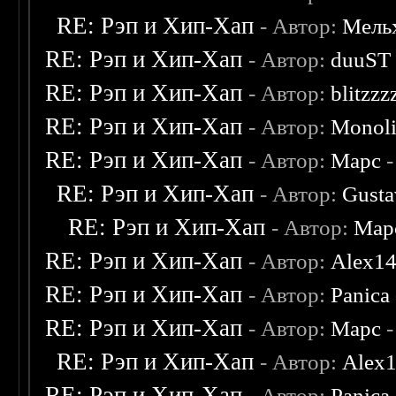
RE: Рэп и Хип-Хап
- Автор:
Мель
RE: Рэп и Хип-Хап
- Автор:
duuST
RE: Рэп и Хип-Хап
- Автор:
blitzzz
RE: Рэп и Хип-Хап
- Автор:
Monoli
RE: Рэп и Хип-Хап
- Автор:
Марс
-
RE: Рэп и Хип-Хап
- Автор:
Gusta
RE: Рэп и Хип-Хап
- Автор:
Мар
RE: Рэп и Хип-Хап
- Автор:
Alex1
RE: Рэп и Хип-Хап
- Автор:
Panica
RE: Рэп и Хип-Хап
- Автор:
Марс
-
RE: Рэп и Хип-Хап
- Автор:
Alex
RE: Рэп и Хип-Хап
- Автор:
Panica