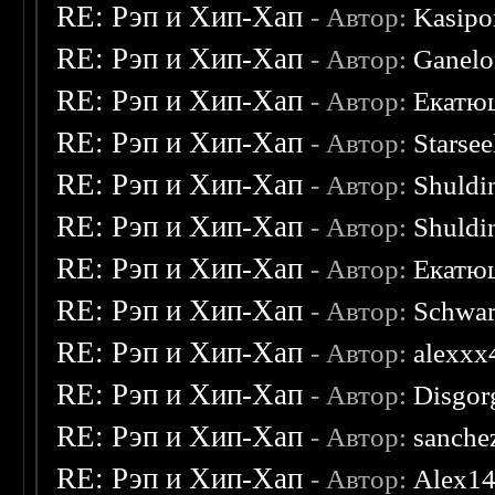
RE: Рэп и Хип-Хап
- Автор:
Kasipo
RE: Рэп и Хип-Хап
- Автор:
Ganel
RE: Рэп и Хип-Хап
- Автор:
Екатю
RE: Рэп и Хип-Хап
- Автор:
Starsee
RE: Рэп и Хип-Хап
- Автор:
Shuldi
RE: Рэп и Хип-Хап
- Автор:
Shuldi
RE: Рэп и Хип-Хап
- Автор:
Екатю
RE: Рэп и Хип-Хап
- Автор:
Schwar
RE: Рэп и Хип-Хап
- Автор:
alexxx
RE: Рэп и Хип-Хап
- Автор:
Disgor
RE: Рэп и Хип-Хап
- Автор:
sanche
RE: Рэп и Хип-Хап
- Автор:
Alex1