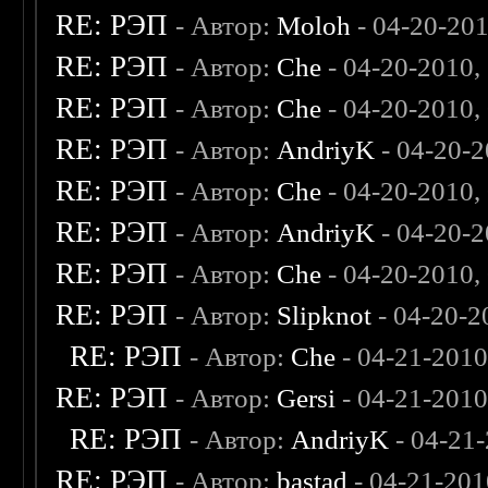
RE: РЭП
- Автор:
Moloh
- 04-20-20
RE: РЭП
- Автор:
Che
- 04-20-2010,
RE: РЭП
- Автор:
Che
- 04-20-2010,
RE: РЭП
- Автор:
AndriyK
- 04-20-2
RE: РЭП
- Автор:
Che
- 04-20-2010,
RE: РЭП
- Автор:
AndriyK
- 04-20-2
RE: РЭП
- Автор:
Che
- 04-20-2010,
RE: РЭП
- Автор:
Slipknot
- 04-20-2
RE: РЭП
- Автор:
Che
- 04-21-201
RE: РЭП
- Автор:
Gersi
- 04-21-2010
RE: РЭП
- Автор:
AndriyK
- 04-21
RE: РЭП
- Автор:
bastad
- 04-21-201