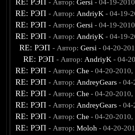
RE: РЭП
- Автор:
Gersi
- 04-19-2010
RE: РЭП
- Автор:
AndriyK
- 04-19-2
RE: РЭП
- Автор:
Gersi
- 04-19-2010
RE: РЭП
- Автор:
AndriyK
- 04-19-2
RE: РЭП
- Автор:
Gersi
- 04-20-201
RE: РЭП
- Автор:
AndriyK
- 04-2
RE: РЭП
- Автор:
Che
- 04-20-2010,
RE: РЭП
- Автор:
AndreyGears
- 04-
RE: РЭП
- Автор:
Che
- 04-20-2010,
RE: РЭП
- Автор:
AndreyGears
- 04-
RE: РЭП
- Автор:
Che
- 04-20-2010,
RE: РЭП
- Автор:
Moloh
- 04-20-20