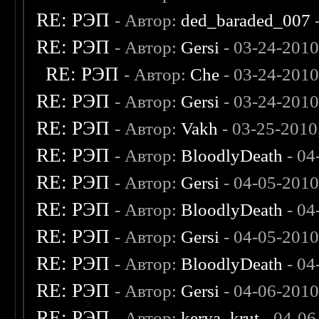
RE: РЭП
- Автор:
ded_baraded_007
-
RE: РЭП
- Автор:
Gersi
- 03-24-2010
RE: РЭП
- Автор:
Che
- 03-24-2010
RE: РЭП
- Автор:
Gersi
- 03-24-2010
RE: РЭП
- Автор:
Vakh
- 03-25-2010
RE: РЭП
- Автор:
BloodlyDeath
- 04
RE: РЭП
- Автор:
Gersi
- 04-05-2010
RE: РЭП
- Автор:
BloodlyDeath
- 04
RE: РЭП
- Автор:
Gersi
- 04-05-2010
RE: РЭП
- Автор:
BloodlyDeath
- 04
RE: РЭП
- Автор:
Gersi
- 04-06-2010
RE: РЭП
- Автор:
kerya_krut
- 04-06