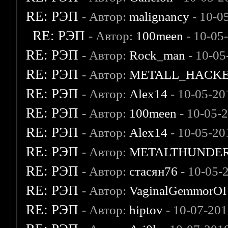
RE: РЭП
- Автор:
malignancy
- 10-0
RE: РЭП
- Автор:
100meen
- 10-05
RE: РЭП
- Автор:
Rock_man
- 10-05
RE: РЭП
- Автор:
METALL_HACK
RE: РЭП
- Автор:
Alex14
- 10-05-20
RE: РЭП
- Автор:
100meen
- 10-05-
RE: РЭП
- Автор:
Alex14
- 10-05-20
RE: РЭП
- Автор:
METALTHUNDE
RE: РЭП
- Автор:
стасян76
- 10-05-
RE: РЭП
- Автор:
VaginalGemmorOI
RE: РЭП
- Автор:
hiptov
- 10-07-20