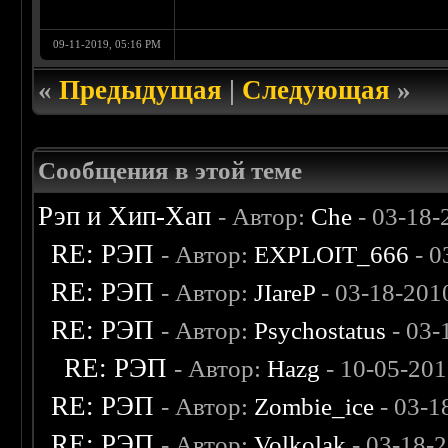
09-11-2019, 05:16 PM
«
Предыдущая
|
Следующая
»
Сообщения в этой теме
Рэп и Хип-Хап
- Автор:
Che
- 03-18-
RE: РЭП
- Автор:
EXPLOIT_666
- 0
RE: РЭП
- Автор:
JIareP
- 03-18-201
RE: РЭП
- Автор:
Psychostatus
- 03-
RE: РЭП
- Автор:
Hazg
- 10-05-201
RE: РЭП
- Автор:
Zombie_ice
- 03-1
RE: РЭП
- Автор:
Volkolak
- 03-18-