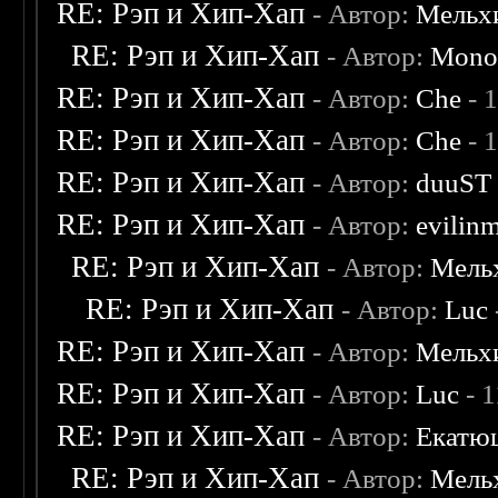
RE: Рэп и Хип-Хап
- Автор:
Мельх
RE: Рэп и Хип-Хап
- Автор:
Monol
RE: Рэп и Хип-Хап
- Автор:
Che
- 
RE: Рэп и Хип-Хап
- Автор:
Che
- 
RE: Рэп и Хип-Хап
- Автор:
duuST
RE: Рэп и Хип-Хап
- Автор:
evilin
RE: Рэп и Хип-Хап
- Автор:
Мель
RE: Рэп и Хип-Хап
- Автор:
Luc
RE: Рэп и Хип-Хап
- Автор:
Мельх
RE: Рэп и Хип-Хап
- Автор:
Luc
- 1
RE: Рэп и Хип-Хап
- Автор:
Екатю
RE: Рэп и Хип-Хап
- Автор:
Мель