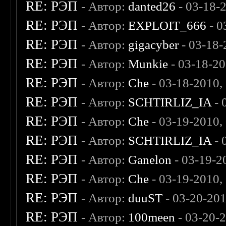
RE: РЭП
- Автор:
danted26
- 03-18-
RE: РЭП
- Автор:
EXPLOIT_666
- 0
RE: РЭП
- Автор:
gigacyber
- 03-18-
RE: РЭП
- Автор:
Munkie
- 03-18-2
RE: РЭП
- Автор:
Che
- 03-18-2010,
RE: РЭП
- Автор:
SCHTIRLIZ_IA
- 
RE: РЭП
- Автор:
Che
- 03-19-2010,
RE: РЭП
- Автор:
SCHTIRLIZ_IA
- 
RE: РЭП
- Автор:
Ganelon
- 03-19-2
RE: РЭП
- Автор:
Che
- 03-19-2010,
RE: РЭП
- Автор:
duuST
- 03-20-20
RE: РЭП
- Автор:
100meen
- 03-20-