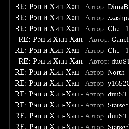
RE: Рэп и Хип-Хап
- Автор:
DimaB
RE: Рэп и Хип-Хап
- Автор:
zzashp
RE: Рэп и Хип-Хап
- Автор:
Che
- 
RE: Рэп и Хип-Хап
- Автор:
Gane
RE: Рэп и Хип-Хап
- Автор:
Che
- 
RE: Рэп и Хип-Хап
- Автор:
duuS
RE: Рэп и Хип-Хап
- Автор:
North
-
RE: Рэп и Хип-Хап
- Автор:
y1652
RE: Рэп и Хип-Хап
- Автор:
duuST
RE: Рэп и Хип-Хап
- Автор:
Starsee
RE: Рэп и Хип-Хап
- Автор:
duuST
RE: Рэп и Хип-Хап
- Автор:
Starsee