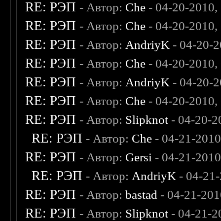
RE: РЭП
- Автор:
Che
- 04-20-2010,
RE: РЭП
- Автор:
Che
- 04-20-2010,
RE: РЭП
- Автор:
AndriyK
- 04-20-2
RE: РЭП
- Автор:
Che
- 04-20-2010,
RE: РЭП
- Автор:
AndriyK
- 04-20-2
RE: РЭП
- Автор:
Che
- 04-20-2010,
RE: РЭП
- Автор:
Slipknot
- 04-20-2
RE: РЭП
- Автор:
Che
- 04-21-201
RE: РЭП
- Автор:
Gersi
- 04-21-2010
RE: РЭП
- Автор:
AndriyK
- 04-21
RE: РЭП
- Автор:
bastad
- 04-21-201
RE: РЭП
- Автор:
Slipknot
- 04-21-2