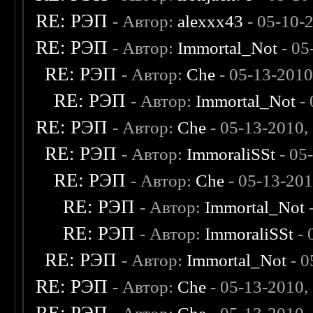
RE: РЭП
- Автор:
alexxx43
- 05-10-
RE: РЭП
- Автор:
Immortal_Not
- 05
RE: РЭП
- Автор:
Che
- 05-13-201
RE: РЭП
- Автор:
Immortal_Not
- 
RE: РЭП
- Автор:
Che
- 05-13-2010,
RE: РЭП
- Автор:
ImmoraliSSt
- 05
RE: РЭП
- Автор:
Che
- 05-13-201
RE: РЭП
- Автор:
Immortal_Not
-
RE: РЭП
- Автор:
ImmoraliSSt
- 
RE: РЭП
- Автор:
Immortal_Not
- 0
RE: РЭП
- Автор:
Che
- 05-13-2010,