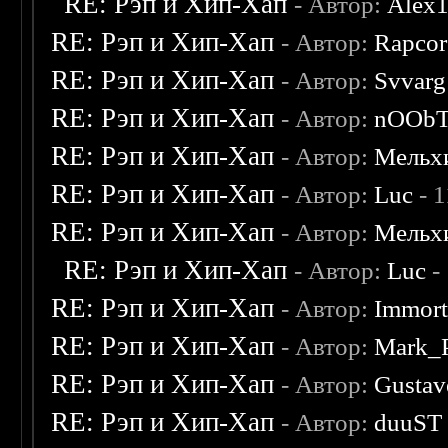
RE: Рэп и Хип-Хап
- Автор:
Alex
RE: Рэп и Хип-Хап
- Автор:
Rapco
RE: Рэп и Хип-Хап
- Автор:
Svvarg
RE: Рэп и Хип-Хап
- Автор:
nOOb
RE: Рэп и Хип-Хап
- Автор:
Мельх
RE: Рэп и Хип-Хап
- Автор:
Luc
- 
RE: Рэп и Хип-Хап
- Автор:
Мельх
RE: Рэп и Хип-Хап
- Автор:
Luc
-
RE: Рэп и Хип-Хап
- Автор:
Immort
RE: Рэп и Хип-Хап
- Автор:
Mark_P
RE: Рэп и Хип-Хап
- Автор:
Gustav
RE: Рэп и Хип-Хап
- Автор:
duuST