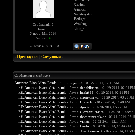
Xasthur
Agalloch
Nachtmystium
Twilight
Weakling
Сообщений: 8
Liturgy
Темы: 1
У нас с: Mar 2014
Рейтинг:
4
03-31-2014, 06:30 PM
«
Предыдущая
|
Следующая
»
Сообщения в этой теме
American Black Metal Bands
- Автор:
zepar666
- 01-27-2014, 07:41 AM
RE: American Black Metal Bands
- Автор:
dudublkmetal
- 01-29-2014, 02:04 PM
RE: American Black Metal Bands
- Автор:
luichi666
- 01-29-2014, 02:11 PM
RE: American Black Metal Bands
- Автор:
slipstream-ed
- 01-29-2014, 03:28 PM
RE: American Black Metal Bands
- Автор:
GraveOzz
- 01-30-2014, 02:48 AM
RE: American Black Metal Bands
- Автор:
djswitch
- 01-30-2014, 05:27 PM
RE: American Black Metal Bands
- Автор:
Giovanni-Franca
- 01-30-2014, 05:35
RE: American Black Metal Bands
- Автор:
thecomingdarkage
- 02-01-2014, 02:
RE: American Black Metal Bands
- Автор:
vilkejd
- 02-02-2014, 12:14 AM
RE: American Black Metal Bands
- Автор:
Darthv089
- 02-02-2014, 04:46 AM
RE: American Black Metal Bands
- Автор:
XhellXsassasinX
- 02-02-2014, 11:59