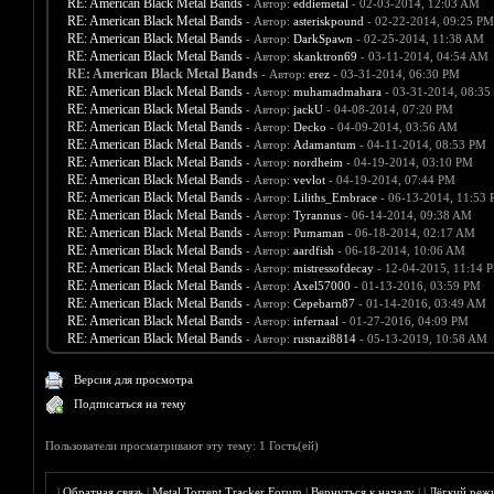
RE: American Black Metal Bands
- Автор:
eddiemetal
- 02-03-2014, 12:03 AM
RE: American Black Metal Bands
- Автор:
asteriskpound
- 02-22-2014, 09:25 PM
RE: American Black Metal Bands
- Автор:
DarkSpawn
- 02-25-2014, 11:38 AM
RE: American Black Metal Bands
- Автор:
skanktron69
- 03-11-2014, 04:54 AM
RE: American Black Metal Bands
- Автор:
erez
- 03-31-2014, 06:30 PM
RE: American Black Metal Bands
- Автор:
muhamadmahara
- 03-31-2014, 08:35
RE: American Black Metal Bands
- Автор:
jackU
- 04-08-2014, 07:20 PM
RE: American Black Metal Bands
- Автор:
Decko
- 04-09-2014, 03:56 AM
RE: American Black Metal Bands
- Автор:
Adamantum
- 04-11-2014, 08:53 PM
RE: American Black Metal Bands
- Автор:
nordheim
- 04-19-2014, 03:10 PM
RE: American Black Metal Bands
- Автор:
vevlot
- 04-19-2014, 07:44 PM
RE: American Black Metal Bands
- Автор:
Liliths_Embrace
- 06-13-2014, 11:53
RE: American Black Metal Bands
- Автор:
Tyrannus
- 06-14-2014, 09:38 AM
RE: American Black Metal Bands
- Автор:
Pumaman
- 06-18-2014, 02:17 AM
RE: American Black Metal Bands
- Автор:
aardfish
- 06-18-2014, 10:06 AM
RE: American Black Metal Bands
- Автор:
mistressofdecay
- 12-04-2015, 11:14 
RE: American Black Metal Bands
- Автор:
Axel57000
- 01-13-2016, 03:59 PM
RE: American Black Metal Bands
- Автор:
Cepebarn87
- 01-14-2016, 03:49 AM
RE: American Black Metal Bands
- Автор:
infernaal
- 01-27-2016, 04:09 PM
RE: American Black Metal Bands
- Автор:
rusnazi8814
- 05-13-2019, 10:58 AM
Версия для просмотра
Подписаться на тему
Пользователи просматривают эту тему: 1 Гость(ей)
|
Обратная связь
|
Metal Torrent Tracker Forum
|
Вернуться к началу
|
|
Лёгкий реж