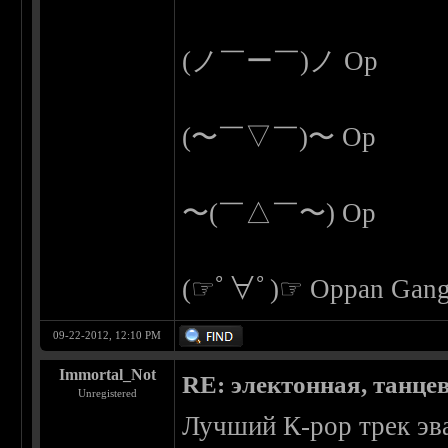
(ノ￣ー￣)ノ Op
(〜￣▽￣)〜 Op
〜(￣△￣〜) Op
(☞ﾟ∀ﾟ)☞ Oppan Gang
09-22-2012, 12:10 PM
Immortal_Not
RE: электонная, танце
Unregistered
Лучший К-рор трек эв