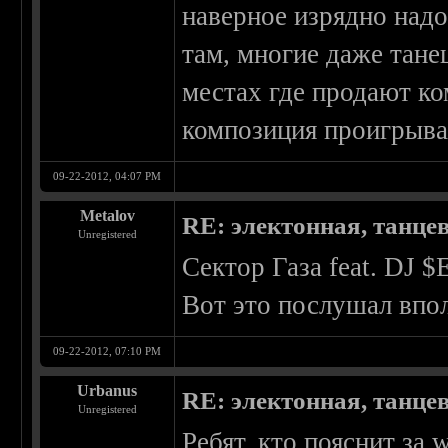
наверное изрядно надое
там, многие даже тане
местах где продают ко
композиция проигрывае
09-22-2012, 04:07 PM
Metalov
RE: электонная, танце
Unregistered
Сектор Газа feat. DJ 
Вот это послушал впо
09-22-2012, 07:10 PM
Urbanus
RE: электонная, танце
Unregistered
Ребят, кто пояснит за 