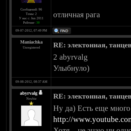
Сообщений: 96
отличная рага
Темы: 2
У нас с: Jun 2011
Рейтинг:
30
09-07-2012, 07:49 PM
Maniachka
RE: электонная, танце
Unregistered
2 abyrvalg
Улыбнуло)
09-08-2012, 08:37 AM
abyrvalg
RE: электонная, танце
Newbie
Ну да) Есть еще много
http://www.youtube.
Хотя... не знаю ни одн