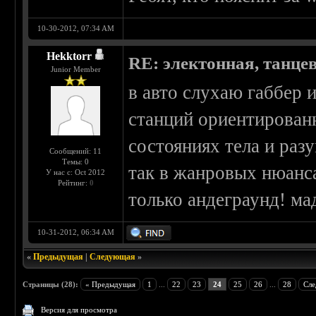
10-30-2012, 07:34 AM
Hekktorr
RE: электонная, танце
Junior Member
в авто слухаю габбер 
станций ориентирован
состояниях тела и раз
Сообщений: 11
Темы: 0
так в жанровых нюанса
У нас с: Oct 2012
Рейтинг:
0
только андеграунд! ма
10-31-2012, 06:34 AM
«
Предыдущая
|
Следующая
»
Страницы (28):
« Предыдущая
1
...
22
23
24
25
26
...
28
Сле
Версия для просмотра