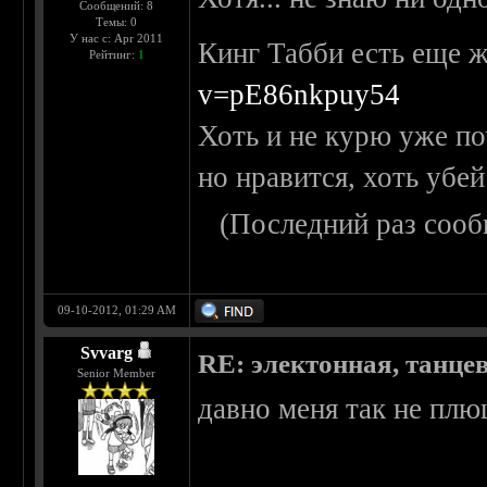
Сообщений: 8
Темы: 0
У нас с: Apr 2011
Кинг Табби есть еще 
Рейтинг:
1
v=pE86nkpuy54
Хоть и не курю уже по
но нравится, хоть убей
(Последний раз сооб
09-10-2012, 01:29 AM
Svvarg
RE: электонная, танце
Senior Member
давно меня так не плющ