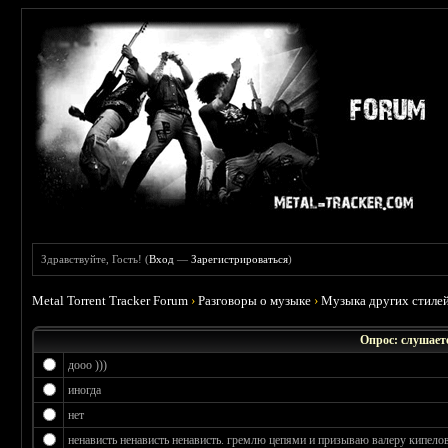
Здравствуйте, Гость! (
Вход
—
Зарегистрироваться
)
Metal Torrent Tracker Forum
›
Разговоры о музыке
›
Музыка других стиле
Опрос: слушаете
дооо )))
иногда
нет
ненависть ненависть ненависть. гремлю цепями и призываю валеру кипелов