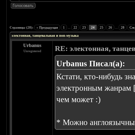
 4.43
Страницы (28):
« Предыдущая
1
...
22
23
24
25
26
...
28
Сле
электонная, танцевальная и поп-музыка
Urbanus
RE: электонная, танце
Unregistered
Urbanus Писал(а):
Кстати, кто-нибудь з
электронным жанрам [
чем может :)
* Можно англоязычны