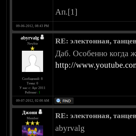
Ап.[1]
09-06-2012, 08:43 PM
abyrvalg
RE: электонная, танце
Newbie
Даб. Особенно когда 
http://www.youtube.co
Сообщений: 8
Темы: 0
У нас с: Apr 2011
Рейтинг:
1
09-07-2012, 02:00 AM
Джони
RE: электонная, танце
Member
abyrvalg