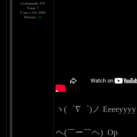
Сообщений: 476
Темы: 7
У нас с: Oct 2009
Рейтинг:
11
ヽ(゜∇゜)ノ Eeeeyyyy s
ヘ(￣ー￣ヘ) Op