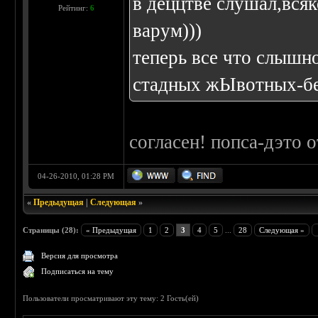
в деццтве слушал,вся
Рейтинг:
6
варум)))
теперь все что слышн
стадных жЫвотных-бе
согласен! попса-дэто 
04-26-2010, 01:28 PM
«
Предыдущая
|
Следующая
»
Страницы (28):
« Предыдущая
1
2
3
4
5
...
28
Следующая »
Версия для просмотра
Подписаться на тему
Пользователи просматривают эту тему: 2 Гость(ей)