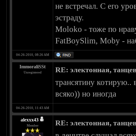
не встречал. С его ур
эстраду.
Moloko - тоже по нраву
FatBoySlim, Moby - на
04-26-2010, 08:26 AM
ImmoraliSSt
RE: электонная, танце
Unregistered
трансятину котирую.. 
всяко)) но иногда
04-26-2010, 11:43 AM
alexxx43
RE: электонная, танце
Member
в деццтве слушал,вся