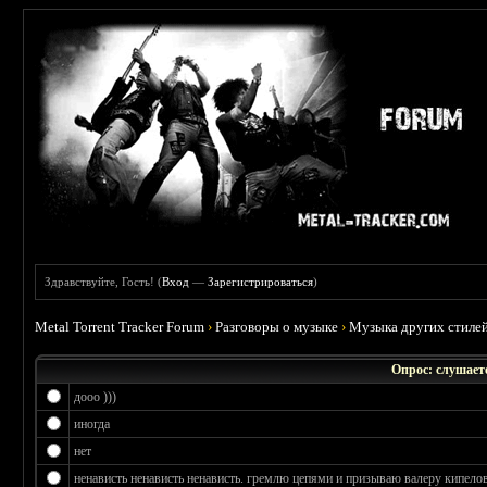
Здравствуйте, Гость! (
Вход
—
Зарегистрироваться
)
Metal Torrent Tracker Forum
›
Разговоры о музыке
›
Музыка других стиле
Опрос: слушаете
дооо )))
иногда
нет
ненависть ненависть ненависть. гремлю цепями и призываю валеру кипелов