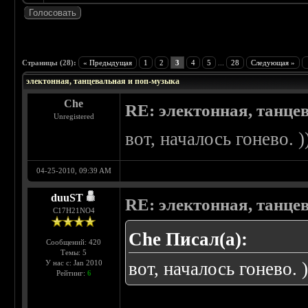
 4.43
Страницы (28):
« Предыдущая
1
2
3
4
5
...
28
Следующая »
электонная, танцевальная и поп-музыка
Che
RE: электонная, танце
Unregistered
вот, началось гонево. )
04-25-2010, 09:39 AM
duuST
RE: электонная, танце
С17H21NO4
Che Писал(а):
Сообщений: 420
Темы: 5
У нас с: Jan 2010
вот, началось гонево. )
Рейтинг:
6