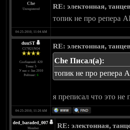
Che
RE: электонная, танце
Unregistered
топик не про репера А
04-25-2010, 11:04 AM
duuST
RE: электонная, танце
С17H21NO4
Che Писал(а):
Сообщений: 420
Темы: 5
У нас с: Jan 2010
топик не про репера А
Рейтинг:
6
я преписал что это не 
04-25-2010, 11:20 AM
ded_baraded_007
RE: электонная, танц
Member