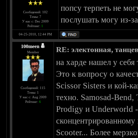
попсу терпеть не мог
Сообщений: 102
Темы: 7
послушать могу из-за
У нас с: Dec 2009
Рейтинг:
1
04-25-2010, 12:44 PM
100meen
RE: электонная, танце
Member
на харде нашел у себя 
Это к вопросу о качес
Scissor Sisters и кой-
Сообщений: 115
Темы: 1
техно. Samosad-Bend, T
У нас с: Aug 2009
Рейтинг:
6
Prodigy и Underworld 
сконцентрированному в
Scooter... Более мерзк