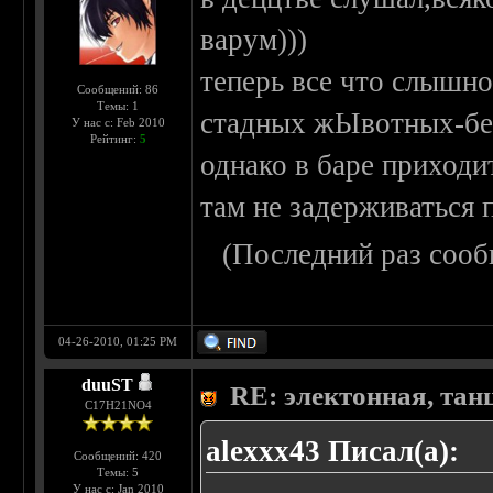
варум)))
теперь все что слышно
Сообщений: 86
Темы: 1
стадных жЫвотных-бе
У нас с: Feb 2010
Рейтинг:
5
однако в баре приходит
там не задерживаться 
(Последний раз сооб
04-26-2010, 01:25 PM
duuST
RE: электонная, тан
С17H21NO4
alexxx43 Писал(а):
Сообщений: 420
Темы: 5
У нас с: Jan 2010