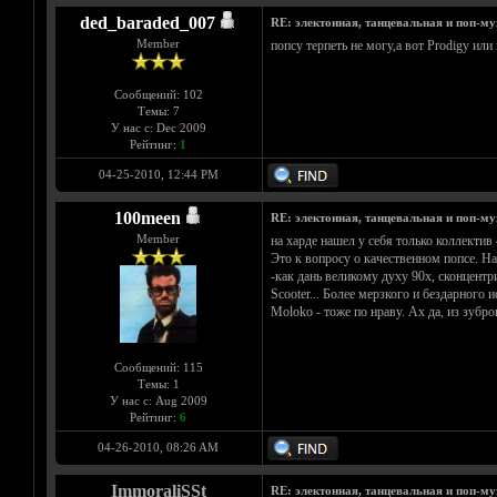
ded_baraded_007
RE: электонная, танцевальная и поп-м
Member
попсу терпеть не могу,а вот Prodigy ил
Сообщений: 102
Темы: 7
У нас с: Dec 2009
Рейтинг:
1
04-25-2010, 12:44 PM
100meen
RE: электонная, танцевальная и поп-м
Member
на харде нашел у себя только коллектив 
Это к вопросу о качественном попсе. На 
-как дань великому духу 90х, сконцентри
Scooter... Более мерзкого и бездарного 
Moloko - тоже по нраву. Ах да, из зубро
Сообщений: 115
Темы: 1
У нас с: Aug 2009
Рейтинг:
6
04-26-2010, 08:26 AM
ImmoraliSSt
RE: электонная, танцевальная и поп-м