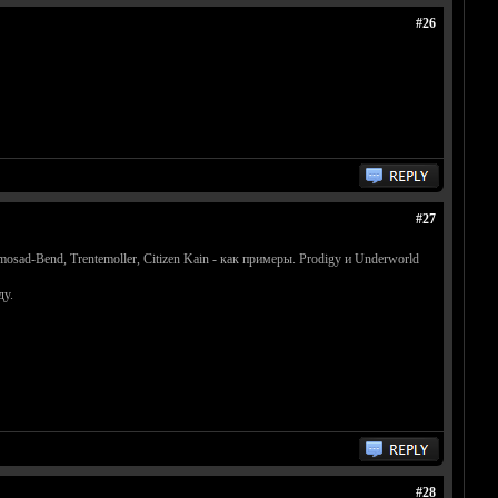
#26
#27
osad-Bend, Trentemoller, Citizen Kain - как примеры. Prodigy и Underworld
ду.
#28