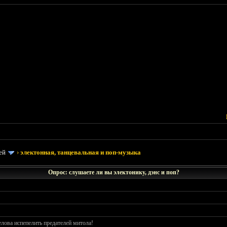
ей
›
электонная, танцевальная и поп-музыка
Опрос: слушаете ли вы электонику, дэнс и поп?
лова испепелить предателей митола!