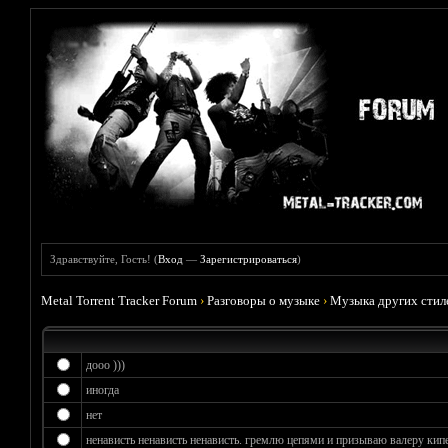
Здравствуйте, Гость! (
Вход
—
Зарегистрироваться
)
Metal Torrent Tracker Forum
›
Разговоры о музыке
›
Музыка других стил
дооо )))
иногда
нет
ненависть ненависть ненависть. гремлю цепями и призываю валеру кипе