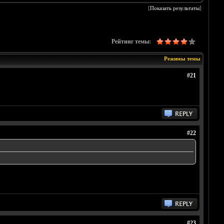
[
Показать результаты
]
Рейтинг темы:
Режимы темы
#21
#22
#23