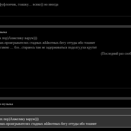
уфлончик, гоашку.... всяко)) но иногда
узыка
х пор)Анжелику варум)))
онах-проигрывателях стадных жЫвотных-бегу оттуды ибо тошнит
гамно .... бээ...стараюсь там не задерживаться подолгу,ухи крутит
(Последний раз соо
оп-музыка
их пор)Анжелику варум)))
фонах-проигрывателях стадных жЫвотных-бегу оттуды ибо тошнит