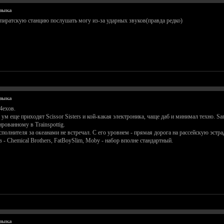
узыка
и пиратскую станцию послушать могу из-за ударных звуков(правда редко)
узыка
4ехов.
ум еще приходят Scissor Sisters и кой-какая электроника, чаще даб и минимал техно. Sam
рованному в Trainspottig.
исполнителя за океанами не встречал. С его уровнем - прямая дорога на рассейскую эстра
в - Chemical Brothers, FatBoySlim, Moby - набор вполне стандартный.
узыка