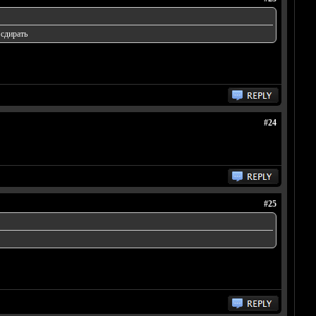
 сдирать
#24
#25