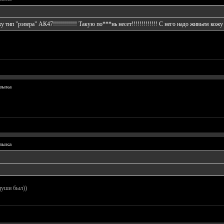
у тип "рэпера" АК47!!!!!!!!!!!! Такую по***нь несет!!!!!!!!!!!!! С него надо живьем кожу
узыка
узыка
 души был))