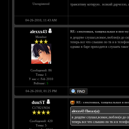
Unregistered
трансятину котирую.. всякий дарчелло, ф
04-26-2010, 11:43 AM
alexxx43
RE: электонная, танцевальная и поп-м
Member
в деццтве слушал,всякое,люблю(и до си
теперь все что слышно по тв и в телеф
однако в баре приходится слушать такое 
Сообщений: 86
Темы: 1
У нас с: Feb 2010
Рейтинг:
5
04-26-2010, 01:25 PM
duuST
RE: электонная, танцевальная и п
С17H21NO4
alexxx43 Писал(а):
в деццтве слушал,всякое,люблю(и до с
Сообщений: 420
теперь все что слышно по тв и в теле
Темы: 5