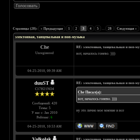
Голосов: 7 - Средняя оценка: 4.43
1
2
3
4
5
Страницы (28):
« Предыдущая
1
2
3
4
5
...
28
Следующая »
электонная, танцевальная и поп-музыка
Che
RE: электонная, танцевальная и поп-м
Unregistered
вот, началось гонево. ))))
04-25-2010, 09:39 AM
duuST
RE: электонная, танцевальная и поп-м
С17H21NO4
Che Писал(а):
вот, началось гонево. ))))
Сообщений: 420
Темы: 5
ну это лично мое мнение и все
У нас с: Jan 2010
Рейтинг:
6
04-25-2010, 10:53 AM
Volkolak
RE: электонная, танцевальная и поп-м