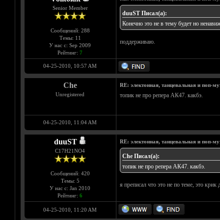
Senior Member
duuST Писал(а):
Конечно это не в тему будет но ненавиж
Сообщений: 288
Темы: 11
поддерживаю.
У нас с: Sep 2009
Рейтинг:
7
04-25-2010, 10:57 AM
Che
RE: электонная, танцевальная и поп-м
Unregistered
топик не про репера АК47. какбэ.
04-25-2010, 11:04 AM
duuST
RE: электонная, танцевальная и поп-м
С17H21NO4
Che Писал(а):
топик не про репера АК47. какбэ.
Сообщений: 420
Темы: 5
я преписал что это не по теме, это крик
У нас с: Jan 2010
Рейтинг:
6
04-25-2010, 11:20 AM