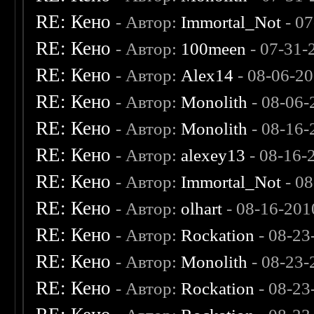
RE: Кено
- Автор:
Immortal_Not
- 07
RE: Кено
- Автор:
100meen
- 07-31-
RE: Кено
- Автор:
Alex14
- 08-06-2
RE: Кено
- Автор:
Monolith
- 08-06-
RE: Кено
- Автор:
Monolith
- 08-16-
RE: Кено
- Автор:
alexey13
- 08-16-
RE: Кено
- Автор:
Immortal_Not
- 08
RE: Кено
- Автор:
olhart
- 08-16-201
RE: Кено
- Автор:
Rockation
- 08-23
RE: Кено
- Автор:
Monolith
- 08-23-
RE: Кено
- Автор:
Rockation
- 08-23