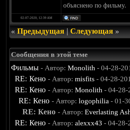
объяснено по фильму.
02-07-2020, 12:39 AM
«
Предыдущая
|
Следующая
»
Сообщения в этой теме
Фильмы
- Автор:
Monolith
- 04-28-20
RE: Кено
- Автор:
misfits
- 04-28-20
RE: Кено
- Автор:
Monolith
- 04-28-
RE: Кено
- Автор:
logophilia
- 01-3
RE: Кено
- Автор:
Everlasting A
RE: Кено
- Автор:
alexxx43
- 04-28-