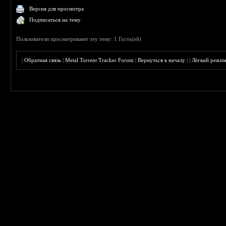
Версия для просмотра
Подписаться на тему
Пользователи просматривают эту тему: 1 Гость(ей)
|
Обратная связь
|
Metal Torrent Tracker Forum
|
Вернуться к началу
|
|
Лёгкий режи