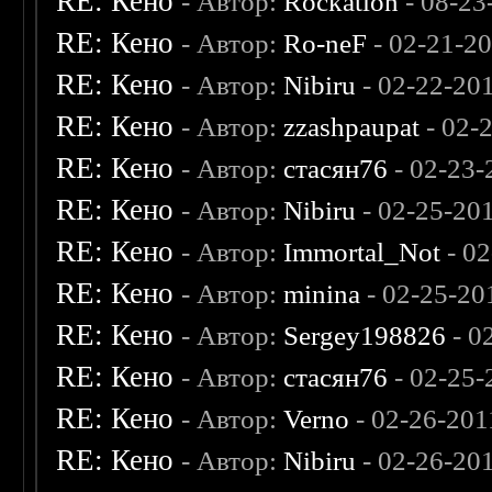
RE: Кено
- Автор:
Rockation
- 08-23
RE: Кено
- Автор:
Ro-neF
- 02-21-2
RE: Кено
- Автор:
Nibiru
- 02-22-20
RE: Кено
- Автор:
zzashpaupat
- 02-
RE: Кено
- Автор:
стасян76
- 02-23-
RE: Кено
- Автор:
Nibiru
- 02-25-20
RE: Кено
- Автор:
Immortal_Not
- 02
RE: Кено
- Автор:
minina
- 02-25-20
RE: Кено
- Автор:
Sergey198826
- 0
RE: Кено
- Автор:
стасян76
- 02-25-
RE: Кено
- Автор:
Verno
- 02-26-201
RE: Кено
- Автор:
Nibiru
- 02-26-20