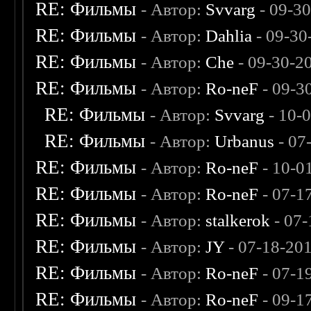
RE: Фильмы
- Автор:
Svvarg
- 09-3
RE: Фильмы
- Автор:
Dahlia
- 09-30
RE: Фильмы
- Автор:
Che
- 09-30-2
RE: Фильмы
- Автор:
Ro-neF
- 09-3
RE: Фильмы
- Автор:
Svvarg
- 10-
RE: Фильмы
- Автор:
Urbanus
- 07
RE: Фильмы
- Автор:
Ro-neF
- 10-0
RE: Фильмы
- Автор:
Ro-neF
- 07-1
RE: Фильмы
- Автор:
stalkerok
- 07-
RE: Фильмы
- Автор:
JY
- 07-18-20
RE: Фильмы
- Автор:
Ro-neF
- 07-1
RE: Фильмы
- Автор:
Ro-neF
- 09-1