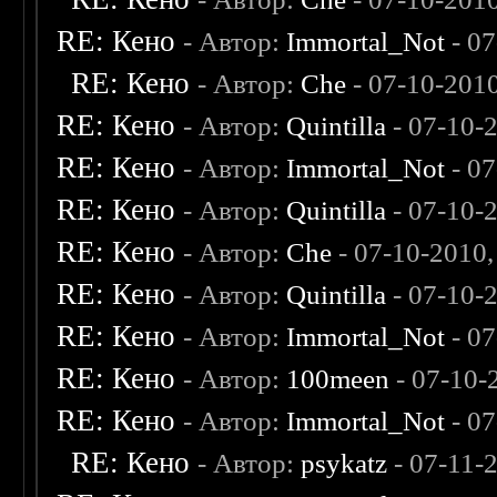
RE: Кено
- Автор:
Immortal_Not
- 07
RE: Кено
- Автор:
Che
- 07-10-201
RE: Кено
- Автор:
Quintilla
- 07-10-
RE: Кено
- Автор:
Immortal_Not
- 07
RE: Кено
- Автор:
Quintilla
- 07-10-
RE: Кено
- Автор:
Che
- 07-10-2010
RE: Кено
- Автор:
Quintilla
- 07-10-
RE: Кено
- Автор:
Immortal_Not
- 07
RE: Кено
- Автор:
100meen
- 07-10-
RE: Кено
- Автор:
Immortal_Not
- 07
RE: Кено
- Автор:
psykatz
- 07-11-