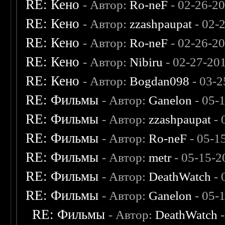
RE: Кено
- Автор:
Ro-neF
- 02-26-2
RE: Кено
- Автор:
zzashpaupat
- 02-
RE: Кено
- Автор:
Ro-neF
- 02-26-2
RE: Кено
- Автор:
Nibiru
- 02-27-20
RE: Кено
- Автор:
Bogdan098
- 03-2
RE: Фильмы
- Автор:
Ganelon
- 05-
RE: Фильмы
- Автор:
zzashpaupat
- 
RE: Фильмы
- Автор:
Ro-neF
- 05-1
RE: Фильмы
- Автор:
metr
- 05-15-2
RE: Фильмы
- Автор:
DeathWatch
- 
RE: Фильмы
- Автор:
Ganelon
- 05-
RE: Фильмы
- Автор:
DeathWatch
-