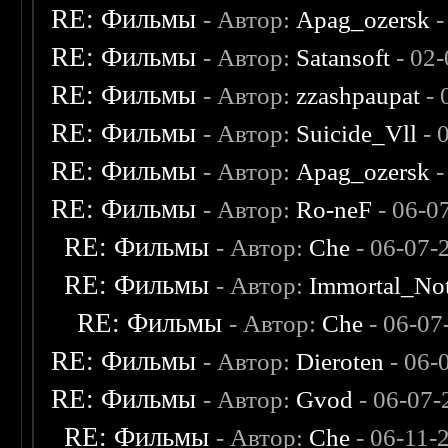
RE: Фильмы
- Автор:
Apag_ozersk
-
RE: Фильмы
- Автор:
Satansoft
- 02
RE: Фильмы
- Автор:
zzashpaupat
- 
RE: Фильмы
- Автор:
Suicide_Vll
- 
RE: Фильмы
- Автор:
Apag_ozersk
-
RE: Фильмы
- Автор:
Ro-neF
- 06-0
RE: Фильмы
- Автор:
Che
- 06-07-
RE: Фильмы
- Автор:
Immortal_No
RE: Фильмы
- Автор:
Che
- 06-07
RE: Фильмы
- Автор:
Dieroten
- 06-
RE: Фильмы
- Автор:
Gvod
- 06-07-
RE: Фильмы
- Автор:
Che
- 06-11-