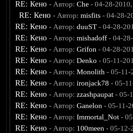
RE: Кено
- Автор:
Che
- 04-28-2010
RE: Кено
- Автор:
misfits
- 04-28-2
RE: Кено
- Автор:
duuST
- 04-28-20
RE: Кено
- Автор:
mishadoff
- 04-28
RE: Кено
- Автор:
Grifon
- 04-28-20
RE: Кено
- Автор:
Denko
- 05-11-20
RE: Кено
- Автор:
Monolith
- 05-11-
RE: Кено
- Автор:
ironjack78
- 05-11
RE: Кено
- Автор:
zzashpaupat
- 05-
RE: Кено
- Автор:
Ganelon
- 05-11-2
RE: Кено
- Автор:
Immortal_Not
- 05
RE: Кено
- Автор:
100meen
- 05-12-