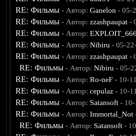
RE: Фильмы
- Автор:
Ganelon
- 05-
RE: Фильмы
- Автор:
zzashpaupat
- 
RE: Фильмы
- Автор:
EXPLOIT_66
RE: Фильмы
- Автор:
Nibiru
- 05-22
RE: Фильмы
- Автор:
zzashpaupat
- 
RE: Фильмы
- Автор:
Nibiru
- 05-2
RE: Фильмы
- Автор:
Ro-neF
- 10-1
RE: Фильмы
- Автор:
cepulaz
- 10-1
RE: Фильмы
- Автор:
Satansoft
- 10-
RE: Фильмы
- Автор:
Immortal_Not
RE: Фильмы
- Автор:
Satansoft
- 1