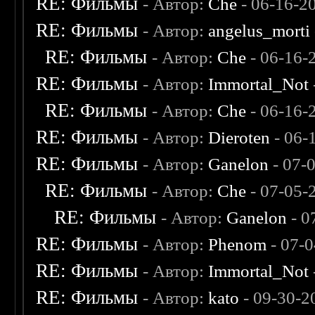
RE: Фильмы
- Автор:
Che
- 06-16-2
RE: Фильмы
- Автор:
angelus_morti
RE: Фильмы
- Автор:
Che
- 06-16-
RE: Фильмы
- Автор:
Immortal_Not
RE: Фильмы
- Автор:
Che
- 06-16-
RE: Фильмы
- Автор:
Dieroten
- 06-
RE: Фильмы
- Автор:
Ganelon
- 07-
RE: Фильмы
- Автор:
Che
- 07-05-
RE: Фильмы
- Автор:
Ganelon
- 0
RE: Фильмы
- Автор:
Phenom
- 07-
RE: Фильмы
- Автор:
Immortal_Not
RE: Фильмы
- Автор:
kato
- 09-30-2