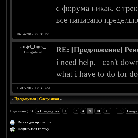
с форума никак. с тре
все написано предель
10-14-2012, 06:37 PM
angel_tigre_
RE: [Предложение] Ре
Unregistered
i need help, i can't dow
what i have to do for 
11-07-2012, 08:37 AM
«
Предыдущая
|
Следующая
»
Страницы (13):
« Предыдущая
1
...
7
8
9
10
11
...
13
Следую
Версия для просмотра
Подписаться на тему