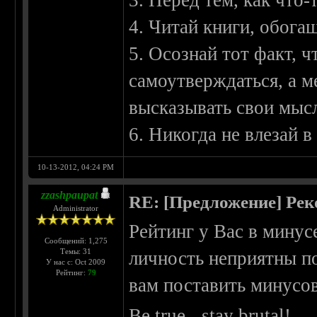
3. Перед тем, как что-т
4. Читай книги, обога
5. Осознай тот факт, ч
самоутверждаться, а м
высказывать свои мысли
6. Никогда не влезай в
10-13-2012, 04:24 PM
zzashpaupat
RE: [Предложение] Ре
Administrator
Рейтинг у Вас в минус
Сообщений: 1,275
Темы: 31
личность неприятны по
У нас с: Oct 2009
Рейтинг:
79
вам поставить минусов
Be true - stay brutal!