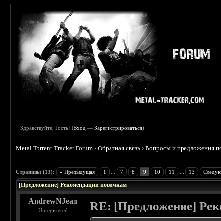
Здравствуйте, Гость! (
Вход
—
Зарегистрироваться
)
Metal Torrent Tracker Forum
›
Обратная связь
›
Вопросы и предложения по
 2.5
Страницы (13):
« Предыдущая
1
...
7
8
9
10
11
...
13
Следую
[Предложение] Рекомендации новичкам
AndrewNJean
RE: [Предложение] Ре
Unregistered