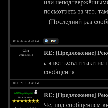
или неподтвержёнными
посмотреть за что. та
(Последний раз сооб
10-13-2012, 06:34 PM
Che
RE: [Предложение] Ре
Unregistered
а я вот кстати таки не
сообщения
10-13-2012, 08:32 PM
zzashpaupat
RE: [Предложение] Ре
Administrator
Че, под сообщением кн