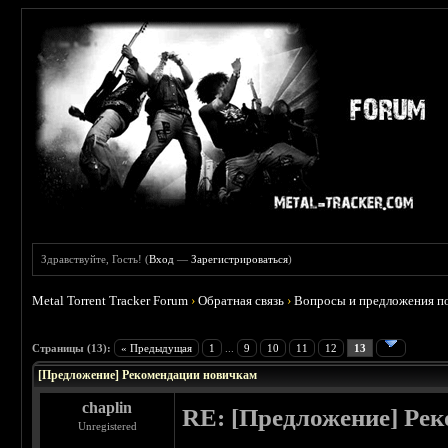
Здравствуйте, Гость! (
Вход
—
Зарегистрироваться
)
Metal Torrent Tracker Forum
›
Обратная связь
›
Вопросы и предложения по
 2.5
Страницы (13):
« Предыдущая
1
...
9
10
11
12
13
[Предложение] Рекомендации новичкам
chaplin
RE: [Предложение] Ре
Unregistered