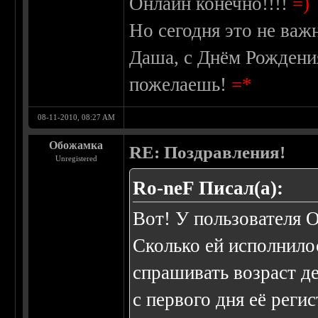
Онлайн конечно!!!!
=)
Но сегодня это не важ
Даша, с Днём Рождения,
пожелаешь!
=*
08-11-2010, 08:27 AM
Обожамка
RE: Поздравления!
Unregistered
Ro-neF Писал(а):
Вот! У пользователя О
Сколько ей исполнилос
спрашивать возраст д
с первого дня её реги