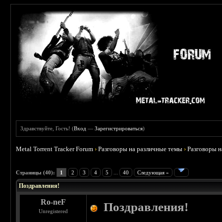
Здравствуйте, Гость! (
Вход
—
Зарегистрироваться
)
Metal Torrent Tracker Forum
›
Разговоры на различные темы
›
Разговоры 
 3
Страницы (40):
1
2
3
4
5
...
40
Следующая »
Поздравления!
Ro-neF
Поздравления!
Unregistered