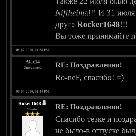
Также 22 июля было д
Niflheim
а!!! И 31 июл
друга
Rocker1648
!!!
Вы тоже принимайте по
08-07-2010, 01:38 PM
Alex14
RE: Поздравления!
Unregistered
Ro-neF, спасибо! =)
08-07-2010, 01:44 PM
Roker1648
RE: Поздравления!
Member
Спасибо тезке и поздр
не было-в отпуске был,