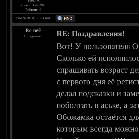
Темы: 0
У нас с: Feb 2010
Рейтинг:
0
08-09-2010, 06:53 AM
Ro-neF
RE: Поздравления!
Unregistered
Вот! У пользователя О
Сколько ей исполнилос
спрашивать возраст д
с первого дня её регис
делал подсказки и зам
поболтать в аське, а з
Обожамка остаётся дл
которым всегда можно 