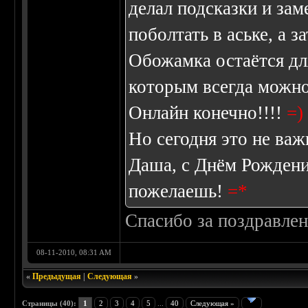
делал подсказки и за
поболтать в аське, а 
Обожамка остаётся дл
которым всегда можно
Онлайн конечно!!!!
=)
Но сегодня это не важ
Даша, с Днём Рождения
пожелаешь!
=*
Спасибо за поздравлен
08-11-2010, 08:31 AM
«
Предыдущая
|
Следующая
»
Страницы (40):
1
2
3
4
5
...
40
Следующая »