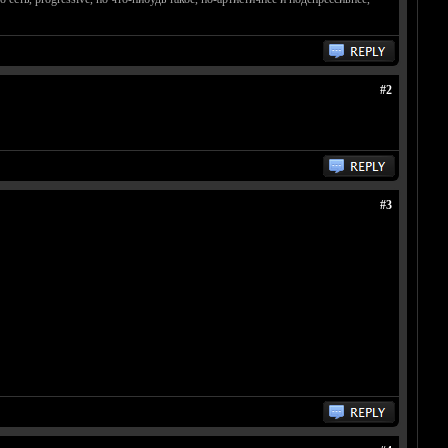
#2
#3