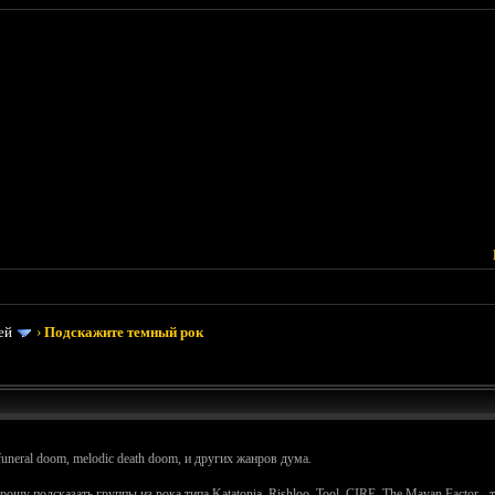
ей
›
Подскажите темный рок
uneral doom, melodic death doom, и других жанров дума.
шу подсказать группы из рока типа Katatonia, Rishloo, Tool, CIRE, The Mayan Factor - то 