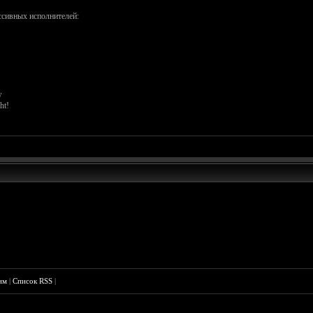
ссивных исполнителей:
w
ht!
им
|
Список RSS
|