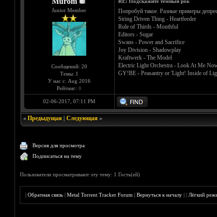
Murom
RE: Подскажите темный рок
Junior Member
Попробуй такое. Разные примеры депре
String Driven Thing - Heartfeeder
Rule of Thirds - Mouthful
Editors - Sugar
Swans - Power and Sacrifice
Joy Division - Shadowplay
Kraftwerk - The Model
Electric Light Orchestra - Look At Me No
Сообщений: 20
GY!BE - Peasantry or 'Light! Inside of Lig
Темы: 1
У нас с: Aug 2016
Рейтинг:
0
02-06-2017, 07:11 PM
«
Предыдущая
|
Следующая
»
Версия для просмотра
Подписаться на тему
Пользователи просматривают эту тему: 1 Гость(ей)
|
Обратная связь
|
Metal Torrent Tracker Forum
|
Вернуться к началу
|
|
Лёгкий реж