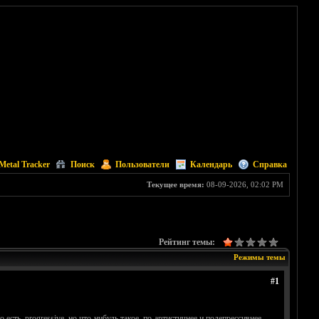
Metal Tracker
Поиск
Пользователи
Календарь
Справка
Текущее время:
08-09-2026, 02:02 PM
Рейтинг темы:
Режимы темы
#1
есть, progressive, но что-нибудь такое, по-артистичнее и подепрессивнее,