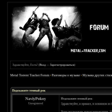
Здравствуйте, Гость! (
Вход
—
Зарегистрироваться
)
Metal Torrent Tracker Forum
›
Разговоры о музыке
›
Музыка других стил
Голосов: 2 - Средняя оценка: 1
1
2
3
4
5
Подскажите темный рок
NaviyPokoy
Подскажите темный рок
Unregistered
Здравствуйте, я пришел, в основном из f
Хочу исследовать новые направления. Про