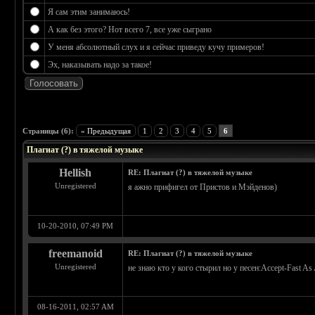
Я сам этим занимаюсь!
А как без этого? Нот всего 7, все уже сыграно
У меня абсолютный слух и я сейчас приведу кучу примеров!
Эх, наказывать надо за такое!
 4
Страницы (6):
« Предыдущая
1
2
3
4
5
6
Плагиат (?) в тяжелой музыке
Hellish
RE: Плагиат (?) в тяжелой музыке
Unregistered
я ажно прифигел от Пристов и Мэйденов)
10-20-2010, 07:49 PM
freemanoid
RE: Плагиат (?) в тяжелой музыке
Unregistered
не знаю кто у кого стырил но у песен:Accept-Fast 
08-16-2011, 02:57 AM