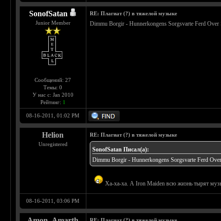
SonofSatan
RE: Плагиат (?) в тяжелой музыке
Junior Member
Dimmu Borgir - Hunnerkongens Sorgsvarte Ferd Over 
Сообщений: 27
Темы: 0
У нас с: Jan 2010
Рейтинг:
1
08-16-2011, 01:02 PM
Helion
RE: Плагиат (?) в тяжелой музыке
Unregistered
SonofSatan Писал(а):
Dimmu Borgir - Hunnerkongens Sorgsvarte Ferd Over
Ха-ха-ха. А Iron Maiden всю жизнь тырят 
08-16-2011, 03:06 PM
Amon_Amarth
RE: Плагиат (?) в тяжелой музыке