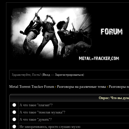
Здравствуйте, Гость! (
Вход
—
Зарегистрироваться
)
Metal Torrent Tracker Forum
›
Разговоры на различные темы
›
Разговоры 
Опрос: Что вы дум
А что такое "плагиат"?
А что такое "тяжелая музыка"?
А что такое "думать"?
Не заморачиваюсь, просто слушаю музло