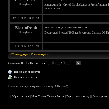
Unregistered
Amon Amarth - Cry of the blackbirds и From Autumn To
кого не знаю...
12-03-2011, 03:15 PM
ElectroDeath
RE: Плагиат (?) в тяжелой музыке
Unregistered
Decapitated-Blessed(1998 г.),Psycroptic-Carriers Of Th
04-30-2012, 12:33 PM
«
Предыдущая
|
Следующая
»
Страницы (6):
« Предыдущая
1
2
3
4
5
6
Версия для просмотра
Подписаться на тему
Пользователи просматривают эту тему: 1 Гость(ей)
|
Обратная связь
|
Metal Torrent Tracker Forum
|
Вернуться к началу
|
|
Лёгкий режи