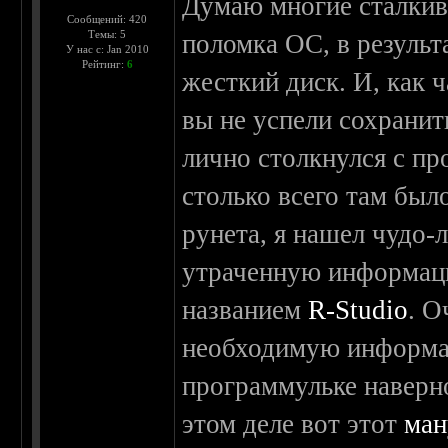
Думаю многие сталкив
Сообщений: 420
Темы: 5
поломка ОС, в резуль
У нас с: Jan 2010
Рейтинг:
6
жесткий диск. И, как 
вы не успели сохранит
лично столкнулся с пр
столько всего там был
рунета, я нашел чудо-
утраченную информаци
названием
R-Studio
. О
необходимую информац
программульке наверн
этом деле вот этот
ман