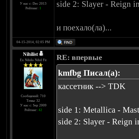
side 2: Slayer - Reign 
У нас с: Dec 2013
Рейтинг:
1
и поехало(ла)...
04-15-2014, 02:05 PM
Nihilist
RE: впервые
Ex Nihilo Nihil Fit
kmfbg Писал(а):
кассетник --> TDK
Сообщений: 710
Темы: 32
У нас с: Sep 2009
side 1: Metallica - Mas
Рейтинг:
42
side 2: Slayer - Reign 