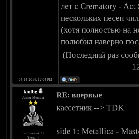
лет с Crematory - Act
нескольких песен чи
(хотя полностью на н
полюбил наверно пос
(Последний раз сооб
1
04-14-2014, 12:04 PM
kmfbg
RE: впервые
Junior Member
кассетник --> TDK
side 1: Metallica - Mas
Сообщений: 17
Темы: 1