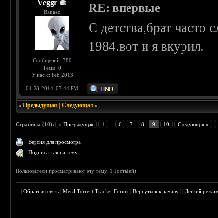
Veggr
RE: впервые
Banned
С детства,брат часто сл
1984.вот и я вкурил.
Сообщений: 380
Темы: 0
У нас с: Feb 2013
04-28-2014, 07:44 PM
«
Предыдущая
|
Следующая
»
Страницы (10):
« Предыдущая
1
...
6
7
8
9
10
Следующая »
Версия для просмотра
Подписаться на тему
Пользователи просматривают эту тему: 1 Гость(ей)
|
Обратная связь
|
Metal Torrent Tracker Forum
|
Вернуться к началу
|
|
Лёгкий режи