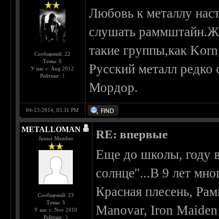
Любовь к металлу наст
слушать раммштайн.Жи
такие группы,как Kor
Сообщений: 22
Темы: 0
Русский металл редко
У нас с: Aug 2012
Рейтинг:
1
Мордор.
04-13-2014, 05:31 PM
METALLOMAN
RE: впервые
Junior Member
Еще до школы, году 
солнце"...В 9 лет мно
Красная плесень, Ра
Сообщений: 23
Темы: 3
Manovar, Iron Maiden
У нас с: Nov 2010
Рейтинг:
1