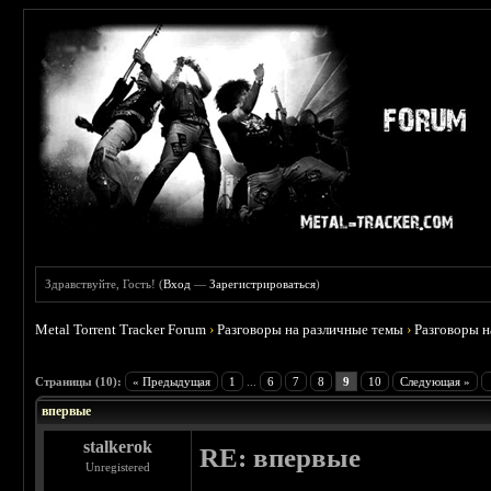
Здравствуйте, Гость! (
Вход
—
Зарегистрироваться
)
Metal Torrent Tracker Forum
›
Разговоры на различные темы
›
Разговоры 
 0
Страницы (10):
« Предыдущая
1
...
6
7
8
9
10
Следующая »
впервые
stalkerok
RE: впервые
Unregistered