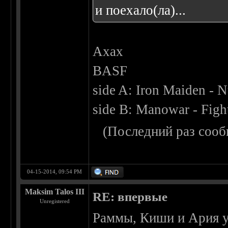
и поехало(ла)...
Ахах
BASF
side A: Iron Maiden - N
side B: Manowar - Figh
(Последний раз сооб
04-15-2014, 09:54 PM
Maksim Talos III
RE: впервые
Unregistered
Раммы, Киши и Ария у