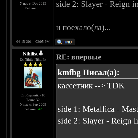
side 2: Slayer - Reign 
У нас с: Dec 2013
Рейтинг:
1
и поехало(ла)...
04-15-2014, 02:05 PM
Nihilist
RE: впервые
Ex Nihilo Nihil Fit
kmfbg Писал(а):
кассетник --> TDK
Сообщений: 710
Темы: 32
У нас с: Sep 2009
side 1: Metallica - Mas
Рейтинг:
42
side 2: Slayer - Reign 