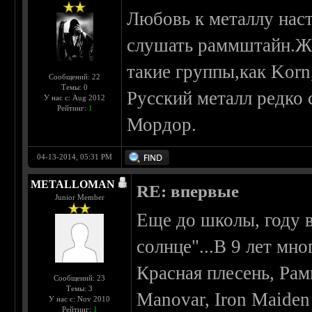
Любовь к металлу наст
слушать раммштайн.Жи
такие группы,как Kor
Сообщений: 22
Темы: 0
Русский металл редко
У нас с: Aug 2012
Рейтинг:
1
Мордор.
04-13-2014, 05:31 PM
METALLOMAN
RE: впервые
Junior Member
Еще до школы, году 
солнце"...В 9 лет мно
Красная плесень, Ра
Сообщений: 23
Темы: 3
Manovar, Iron Maiden
У нас с: Nov 2010
Рейтинг:
1