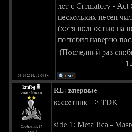
лет с Crematory - Act
нескольких песен чи
(хотя полностью на н
полюбил наверно пос
(Последний раз сооб
1
04-14-2014, 12:04 PM
kmfbg
RE: впервые
Junior Member
кассетник --> TDK
side 1: Metallica - Mas
Сообщений: 17
Темы: 1