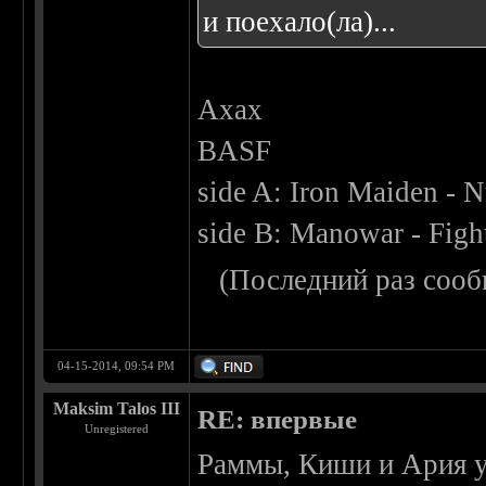
и поехало(ла)...
Ахах
BASF
side A: Iron Maiden - N
side B: Manowar - Figh
(Последний раз сооб
04-15-2014, 09:54 PM
Maksim Talos III
RE: впервые
Unregistered
Раммы, Киши и Ария у