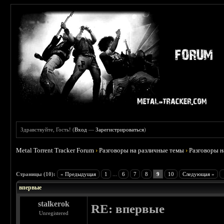
Здравствуйте, Гость! (
Вход
—
Зарегистрироваться
)
Metal Torrent Tracker Forum
›
Разговоры на различные темы
›
Разговоры 
 0
Страницы (10):
« Предыдущая
1
...
6
7
8
9
10
Следующая »
впервые
stalkerok
RE: впервые
Unregistered