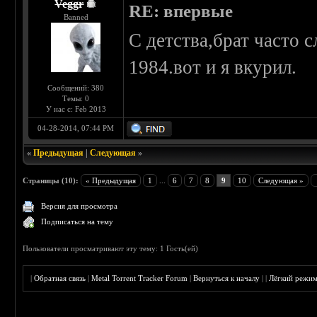
Veggr
RE: впервые
Banned
С детства,брат часто сл
1984.вот и я вкурил.
Сообщений: 380
Темы: 0
У нас с: Feb 2013
04-28-2014, 07:44 PM
«
Предыдущая
|
Следующая
»
Страницы (10):
« Предыдущая
1
...
6
7
8
9
10
Следующая »
Версия для просмотра
Подписаться на тему
Пользователи просматривают эту тему: 1 Гость(ей)
|
Обратная связь
|
Metal Torrent Tracker Forum
|
Вернуться к началу
|
|
Лёгкий режи