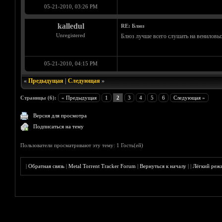
05-21-2010, 03:26 PM
kalledul
RE: Блюз
Unregistered
Блюз лучше всего слушать на вениловых 
05-21-2010, 04:15 PM
«
Предыдущая
|
Следующая
»
Страницы (6):
« Предыдущая
1
2
3
4
5
6
Следующая »
Версия для просмотра
Подписаться на тему
Пользователи просматривают эту тему: 1 Гость(ей)
|
Обратная связь
|
Metal Torrent Tracker Forum
|
Вернуться к началу
|
|
Лёгкий реж