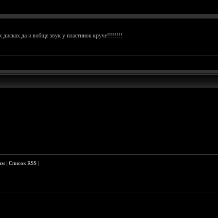
дисках.да и вобще звук у пластинок круче!!!!!!!!
им
|
Список RSS
|