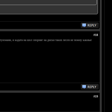
#18
луизиани, я кадата на шол зпорниг на диски таких песен не помну какиые
#19