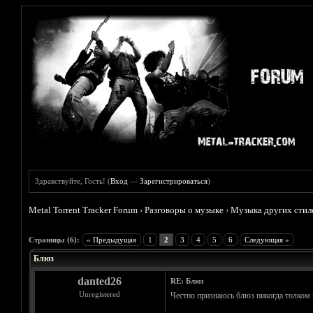
Здравствуйте, Гость! (
Вход
—
Зарегистрироваться
)
Metal Torrent Tracker Forum
›
Разговоры о музыке
›
Музыка других стил
Голосов: 3 - Средняя оценка: 3
1
2
3
4
5
Страницы (6):
« Предыдущая
1
2
3
4
5
6
Следующая »
Блюз
danted26
RE: Блюз
Unregistered
Честно признаюсь блюз никогда толком и