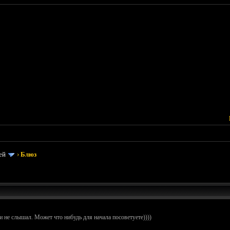
ей
›
Блюз
 не слышал. Может что нибудь для начала посоветуете))))