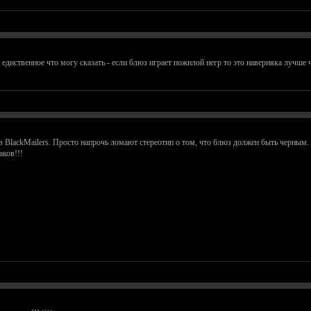
 едиственное что могу сказать - если блюз играет пожилой негр то это наверняка лучше 
в BlackMailers. Просто напрочь ломают стереотип о том, что блюз должен быть черны
аков!!!