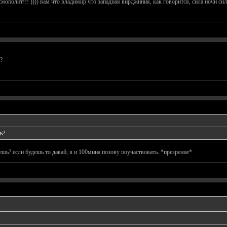
мополит!!! )))) вам что владимир что западная вирджиния, как говорится, сила ночи с
?
ь?
шь? если будешь то давай, я и 100мина позову поучаствовать. *презрение*