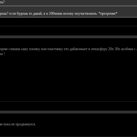
ть?
ешь? если будешь то давай, я и 100мина позову поучаствовать. *презрение*
торим слишна саму плонку или пластинку ето дабавляыет в атмасферу 20х 30х асобина с 
а !
и пока не продвинулся.