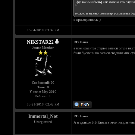
фу такими быть) как можно ето слуша
можно и нужно. холивар устраивать буд
я присоединюсь ;)
03-04-2010, 03:37 PM
NIKSTAR22
RE: Блюз
Junior Member
а мне нравитса старые записи блуза вка
били бусмени но записи свадили мня сум
Сообщений: 20
Темы: 0
У нас с: May 2010
Рейтинг:
0
05-21-2010, 02:42 PM
Immortal_Not
RE: Блюз
Unregistered
А я дальше Б.Б.Кинга в этом направлени