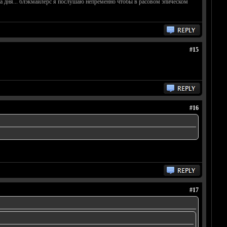
ила дня... блэкмайлерс я послушаю непременно чтобы в расовом эпическом
#15
#16
#17