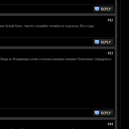
#12
чем белый блюз. такчто слушайте чтонить из олдскула, 60-e годы
#13
м. Люди из Владимира сочно и весьма кошерно мешают блюзовые стандарты и
#14