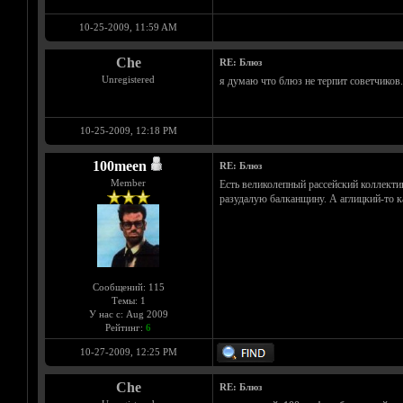
10-25-2009, 11:59 AM
Che
RE: Блюз
Unregistered
я думаю что блюз не терпит советчиков.
10-25-2009, 12:18 PM
100meen
RE: Блюз
Member
Есть великолепный рассейский коллекти
разудалую балканщину. А аглицкий-то к
Сообщений: 115
Темы: 1
У нас с: Aug 2009
Рейтинг:
6
10-27-2009, 12:25 PM
Che
RE: Блюз