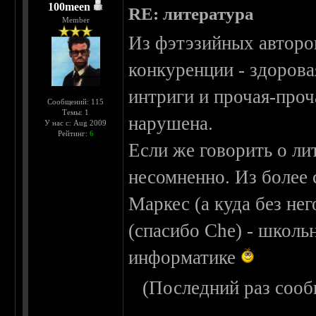
100meen
RE: литература
Member
Из фэтэзийных авторо
конкуренции - здоров
интриги и прочая-проч
Сообщений: 115
Темы: 1
нарушена.
У нас с: Aug 2009
Рейтинг:
6
Если же говорить о лит
несомненно. Из более
Маркес (а куда без нег
(спасибо Che) - школ
информатике
(Последний раз сооб