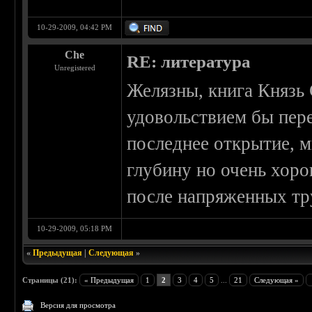
10-29-2009, 04:42 PM
Che
RE: литература
Unregistered
Желязны, книга Князь С
удовольствием бы пере
последнее открытие, м
глубину но очень хоро
после напряженных тр
10-29-2009, 05:18 PM
«
Предыдущая
|
Следующая
»
Страницы (21):
« Предыдущая
1
2
3
4
5
...
21
Следующая »
Версия для просмотра