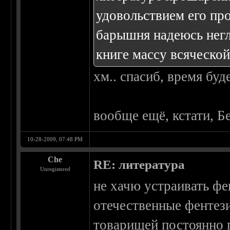
удовольствием его про
барышня надеюсь негл
книге массу всяческо
хм.. спасиб, время буд
вообще ещё, кстати, Бе
10-28-2009, 07:48 PM
Che
RE: литература
Unregistered
не хачю устраивать ф
отечественные фентез
товарищей постоянно п