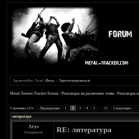
Здравствуйте, Гость! (
Вход
—
Зарегистрироваться
)
Metal Torrent Tracker Forum
›
Разговоры на различные темы
›
Разговоры 
 4.5
Страницы (21):
« Предыдущая
1
2
3
4
5
...
21
Следующая »
литература
Arys
RE: литература
Unregistered