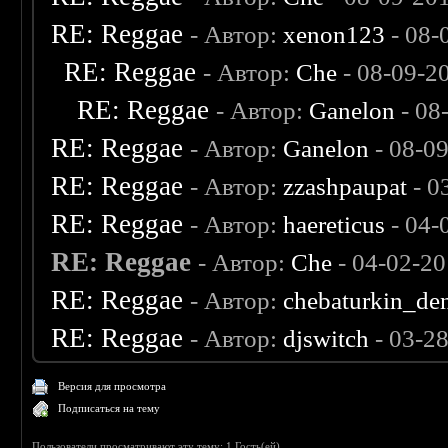
RE: Reggae
- Автор:
xenon123
- 08-
RE: Reggae
- Автор:
Che
- 08-09-2
RE: Reggae
- Автор:
Ganelon
- 08
RE: Reggae
- Автор:
Ganelon
- 08-0
RE: Reggae
- Автор:
zzashpaupat
- 0
RE: Reggae
- Автор:
haereticus
- 04-
RE: Reggae
- Автор:
Che
- 04-02-20
RE: Reggae
- Автор:
chebaturkin_de
RE: Reggae
- Автор:
djswitch
- 03-2
Версия для просмотра
Подписаться на тему
Пользователи просматривают эту тему: 1 Гость(ей)