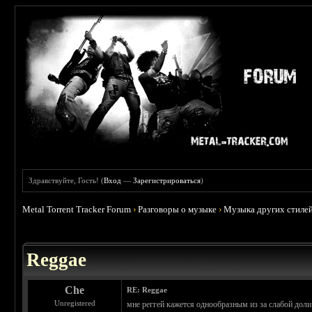
Здравствуйте, Гость! (
Вход
—
Зарегистрироваться
)
Metal Torrent Tracker Forum
›
Разговоры о музыке
›
Музыка других стиле
 0
Reggae
Che
RE: Reggae
Unregistered
мне реггей кажется однообразным из за слабой дол