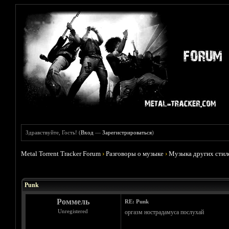
Здравствуйте, Гость! (
Вход
—
Зарегистрироваться
)
Metal Torrent Tracker Forum
›
Разговоры о музыке
›
Музыка других стил
Голосов: 7 - Средняя оценка: 3.71
1
2
3
4
5
Punk
Роммель
RE: Punk
Unregistered
оргазм нострадамуса послухай