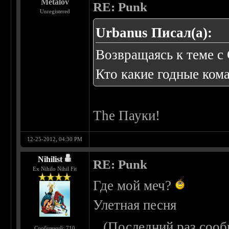
Metalov
RE: Punk
Unregistered
Urbanus Писал(а):
Возвращаясь к теме с 
Кто какие годные ком
The Пауки!
12-25-2012, 04:30 PM
Nihilist
RE: Punk
Ex Nihilo Nihil Fit
Где мой меч?
Улетная песня
(Последний раз сооб
Сообщений: 710