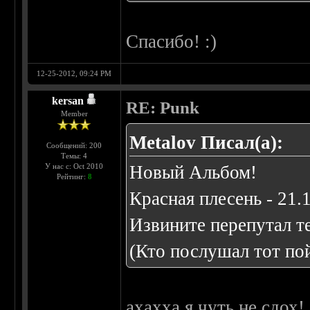
Спасибо! :)
12-25-2012, 09:24 PM
kersan
RE: Punk
Member
Metalov Писал(а):
Сообщений: 200
Темы: 4
У нас с: Oct 2010
Новый Альбом!
Рейтинг:
8
Красная плесень - 21.
Извините перепутал т
(Кто послушал тот по
ахахха я чуть не сдох!