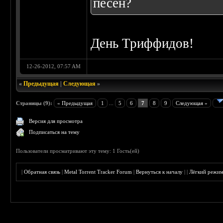
песен?
День Триффидов!
12-26-2012, 07:57 AM
«
Предыдущая
|
Следующая
»
Страницы (9):
« Предыдущая
1
...
5
6
7
8
9
Следующая »
Версия для просмотра
Подписаться на тему
Пользователи просматривают эту тему: 1 Гость(ей)
|
Обратная связь
|
Metal Torrent Tracker Forum
|
Вернуться к началу
|
|
Лёгкий режи