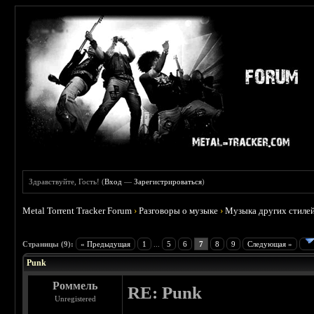
Здравствуйте, Гость! (
Вход
—
Зарегистрироваться
)
Metal Torrent Tracker Forum
›
Разговоры о музыке
›
Музыка других стиле
 3.71
Страницы (9):
« Предыдущая
1
...
5
6
7
8
9
Следующая »
Punk
Роммель
RE: Punk
Unregistered