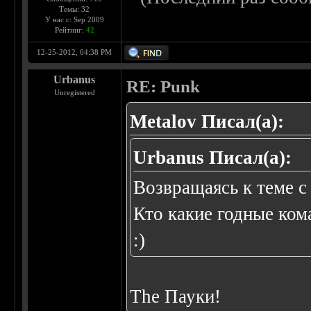
Темы: 32
У нас с: Sep 2009
Рейтинг:
42
12-25-2012, 04:38 PM
Urbanus
RE: Punk
Unregistered
Metalov Писал(а):
Urbanus Писал(а):
Возвращаясь к теме с 
Кто какие годные ком
:)
The Пауки!