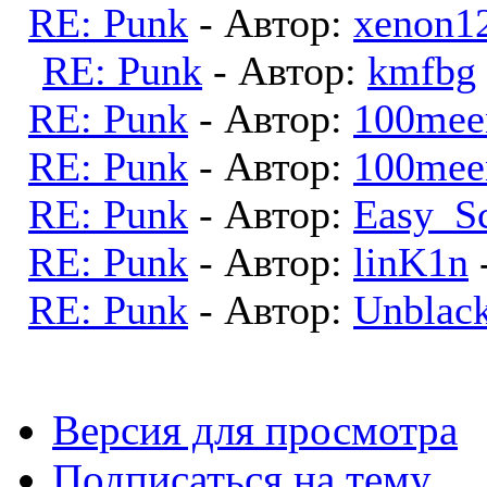
RE: Punk
- Автор:
xenon1
RE: Punk
- Автор:
kmfbg
RE: Punk
- Автор:
100mee
RE: Punk
- Автор:
100mee
RE: Punk
- Автор:
Easy_S
RE: Punk
- Автор:
linK1n
RE: Punk
- Автор:
Unblac
Версия для просмотра
Подписаться на тему