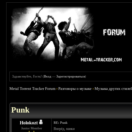
Здравствуйте, Гость! (
Вход
—
Зарегистрироваться
)
Metal Torrent Tracker Forum
›
Разговоры о музыке
›
Музыка других стиле
 3.71
Punk
Holokozt
RE: Punk
Junior Member
Вперёд, панки