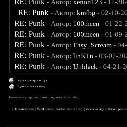
RE: Punk
- Автор:
xenon123
- 11-30
RE: Punk
- Автор:
kmfbg
- 02-10-2
RE: Punk
- Автор:
100meen
- 01-22-
RE: Punk
- Автор:
100meen
- 01-09-
RE: Punk
- Автор:
Easy_Scream
- 04
RE: Punk
- Автор:
linK1n
- 03-07-20
RE: Punk
- Автор:
Unblack
- 04-21-
Версия для просмотра
Подписаться на тему
Пользователи просматривают эту тему: 4 Гость(ей)
|
Обратная связь
|
Metal Torrent Tracker Forum
|
Вернуться к началу
|
|
Лёгкий режи