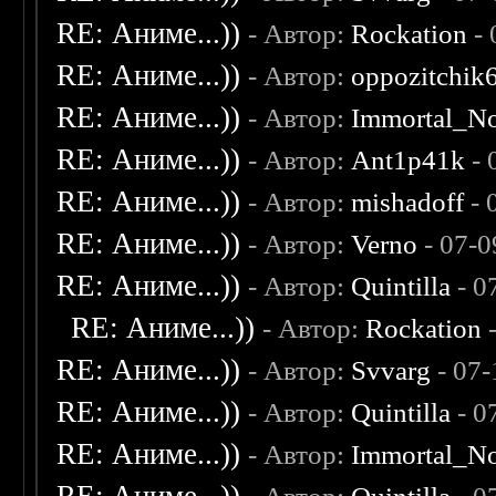
RE: Аниме...))
- Автор:
Rockation
- 
RE: Аниме...))
- Автор:
oppozitchik
RE: Аниме...))
- Автор:
Immortal_N
RE: Аниме...))
- Автор:
Ant1p41k
- 
RE: Аниме...))
- Автор:
mishadoff
- 
RE: Аниме...))
- Автор:
Verno
- 07-0
RE: Аниме...))
- Автор:
Quintilla
- 0
RE: Аниме...))
- Автор:
Rockation
-
RE: Аниме...))
- Автор:
Svvarg
- 07-
RE: Аниме...))
- Автор:
Quintilla
- 0
RE: Аниме...))
- Автор:
Immortal_N