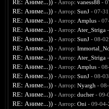
RE: Аниме...))
- Автор:
vaness88
- 0
RE: Аниме...))
- Автор:
SunJ
- 07-3
RE: Аниме...))
- Автор:
Amplus
- 07
RE: Аниме...))
- Автор:
Ater_Striga
-
RE: Аниме...))
- Автор:
SunJ
- 08-0
RE: Аниме...))
- Автор:
Immortal_N
RE: Аниме...))
- Автор:
Ater_Striga
-
RE: Аниме...))
- Автор:
Amplus
- 08
RE: Аниме...))
- Автор:
SunJ
- 08-0
RE: Аниме...))
- Автор:
Nyargh
- 08
RE: Аниме...))
- Автор:
ducher
- 09-
RE: Аниме...))
- Автор:
Oni
- 09-04-