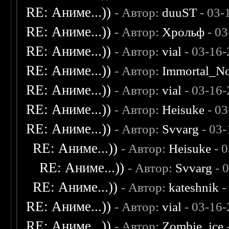
RE: Аниме...))
- Автор:
duuST
- 03-
RE: Аниме...))
- Автор:
Хрольф
- 03
RE: Аниме...))
- Автор:
vial
- 03-16-
RE: Аниме...))
- Автор:
Immortal_N
RE: Аниме...))
- Автор:
vial
- 03-16-
RE: Аниме...))
- Автор:
Heisuke
- 03
RE: Аниме...))
- Автор:
Svvarg
- 03-
RE: Аниме...))
- Автор:
Heisuke
- 
RE: Аниме...))
- Автор:
Svvarg
- 
RE: Аниме...))
- Автор:
kateshnik
-
RE: Аниме...))
- Автор:
vial
- 03-16-
RE: Аниме...))
- Автор:
Zombie_ice