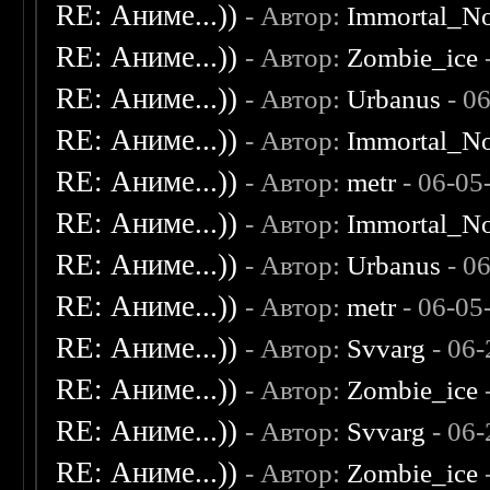
RE: Аниме...))
- Автор:
Immortal_N
RE: Аниме...))
- Автор:
Zombie_ice
RE: Аниме...))
- Автор:
Urbanus
- 0
RE: Аниме...))
- Автор:
Immortal_N
RE: Аниме...))
- Автор:
metr
- 06-05
RE: Аниме...))
- Автор:
Immortal_N
RE: Аниме...))
- Автор:
Urbanus
- 0
RE: Аниме...))
- Автор:
metr
- 06-05
RE: Аниме...))
- Автор:
Svvarg
- 06-
RE: Аниме...))
- Автор:
Zombie_ice
RE: Аниме...))
- Автор:
Svvarg
- 06-
RE: Аниме...))
- Автор:
Zombie_ice