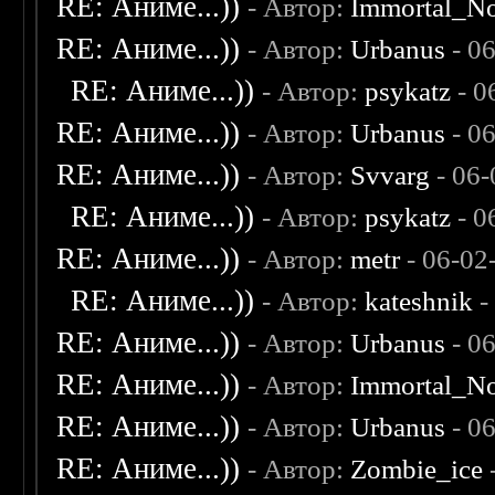
RE: Аниме...))
- Автор:
Immortal_N
RE: Аниме...))
- Автор:
Urbanus
- 0
RE: Аниме...))
- Автор:
psykatz
- 0
RE: Аниме...))
- Автор:
Urbanus
- 0
RE: Аниме...))
- Автор:
Svvarg
- 06-
RE: Аниме...))
- Автор:
psykatz
- 0
RE: Аниме...))
- Автор:
metr
- 06-02
RE: Аниме...))
- Автор:
kateshnik
-
RE: Аниме...))
- Автор:
Urbanus
- 0
RE: Аниме...))
- Автор:
Immortal_N
RE: Аниме...))
- Автор:
Urbanus
- 0
RE: Аниме...))
- Автор:
Zombie_ice