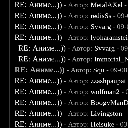
RE: Аниме...))
- Автор:
MetalAXel
-
RE: Аниме...))
- Автор:
redisSs
- 09-
RE: Аниме...))
- Автор:
Svvarg
- 09-
RE: Аниме...))
- Автор:
lyoharamste
RE: Аниме...))
- Автор:
Svvarg
- 0
RE: Аниме...))
- Автор:
Immortal_
RE: Аниме...))
- Автор:
Squ
- 09-08
RE: Аниме...))
- Автор:
zzashpaupat
RE: Аниме...))
- Автор:
wolfman2
- 
RE: Аниме...))
- Автор:
BoogyManD
RE: Аниме...))
- Автор:
Livingston
-
RE: Аниме...))
- Автор:
Heisuke
- 03