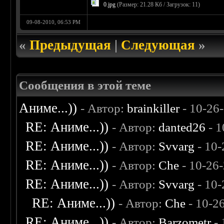
0.jpg
(Размер: 21.28 Кб / Загрузок: 11)
09-08-2010, 06:53 PM
«
Предыдущая
|
Следующая
»
Сообщения в этой теме
Аниме...))
- Автор:
brainkiller
- 10-26
RE: Аниме...))
- Автор:
danted26
- 1
RE: Аниме...))
- Автор:
Svvarg
- 10-
RE: Аниме...))
- Автор:
Che
- 10-26
RE: Аниме...))
- Автор:
Svvarg
- 10-
RE: Аниме...))
- Автор:
Che
- 10-2
RE: Аниме...))
- Автор:
Barzometr
- 