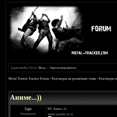
Здравствуйте, Гость! (
Вход
—
Зарегистрироваться
)
Metal Torrent Tracker Forum
›
Разговоры на различные темы
›
Разговоры 
 3.8
Аниме...))
Squ
RE: Аниме...))
Unregistered
аниме рулиит, чо х)