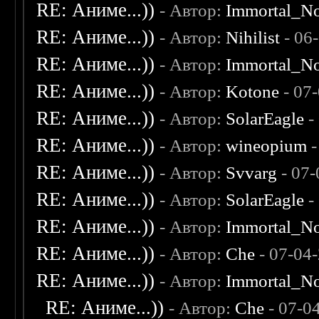
RE: Аниме...))
- Автор:
Immortal_N
RE: Аниме...))
- Автор:
Nihilist
- 06
RE: Аниме...))
- Автор:
Immortal_N
RE: Аниме...))
- Автор:
Kotone
- 07
RE: Аниме...))
- Автор:
SolarEagle
-
RE: Аниме...))
- Автор:
wineopium
-
RE: Аниме...))
- Автор:
Svvarg
- 07-
RE: Аниме...))
- Автор:
SolarEagle
-
RE: Аниме...))
- Автор:
Immortal_N
RE: Аниме...))
- Автор:
Che
- 07-04
RE: Аниме...))
- Автор:
Immortal_N
RE: Аниме...))
- Автор:
Che
- 07-0