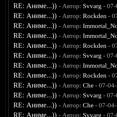
RE: Аниме...))
- Автор:
Svvarg
- 07-
RE: Аниме...))
- Автор:
Rockden
- 0
RE: Аниме...))
- Автор:
Immortal_N
RE: Аниме...))
- Автор:
Immortal_N
RE: Аниме...))
- Автор:
Rockden
- 0
RE: Аниме...))
- Автор:
Svvarg
- 07-
RE: Аниме...))
- Автор:
Immortal_N
RE: Аниме...))
- Автор:
Rockden
- 0
RE: Аниме...))
- Автор:
Che
- 07-04
RE: Аниме...))
- Автор:
Svvarg
- 07-
RE: Аниме...))
- Автор:
Che
- 07-04
RE: Аниме...))
- Автор:
Svvarg
- 07-