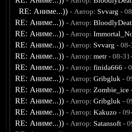
RE: Аниме...))
- Автор:
BloodlyDea
RE: Аниме...))
- Автор:
Svvarg
- 0
RE: Аниме...))
- Автор:
BloodlyDea
RE: Аниме...))
- Автор:
Immortal_N
RE: Аниме...))
- Автор:
Svvarg
- 08-
RE: Аниме...))
- Автор:
metr
- 08-31
RE: Аниме...))
- Автор:
finida666
- 
RE: Аниме...))
- Автор:
Gribgluk
- 0
RE: Аниме...))
- Автор:
Zombie_ice
RE: Аниме...))
- Автор:
Gribgluk
- 0
RE: Аниме...))
- Автор:
Kakuzo
- 09
RE: Аниме...))
- Автор:
Satansoft
- 0