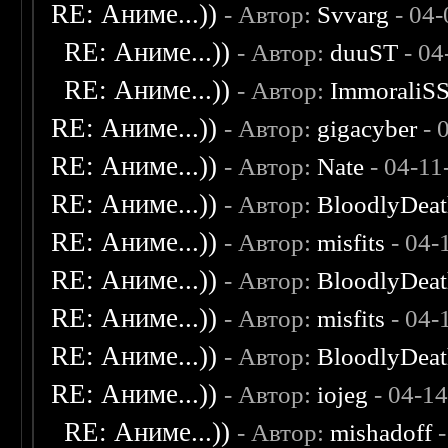
RE: Аниме...))
- Автор:
Svvarg
- 04-
RE: Аниме...))
- Автор:
duuST
- 04
RE: Аниме...))
- Автор:
ImmoraliSS
RE: Аниме...))
- Автор:
gigacyber
- 
RE: Аниме...))
- Автор:
Nate
- 04-11
RE: Аниме...))
- Автор:
BloodlyDea
RE: Аниме...))
- Автор:
misfits
- 04-
RE: Аниме...))
- Автор:
BloodlyDea
RE: Аниме...))
- Автор:
misfits
- 04-
RE: Аниме...))
- Автор:
BloodlyDea
RE: Аниме...))
- Автор:
iojeg
- 04-1
RE: Аниме...))
- Автор:
mishadoff
-