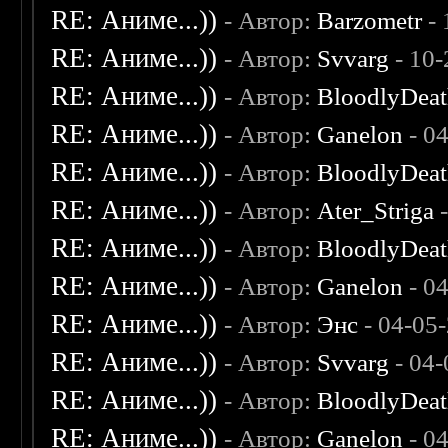
RE: Аниме...))
- Автор:
Barzometr
- 
RE: Аниме...))
- Автор:
Svvarg
- 10-
RE: Аниме...))
- Автор:
BloodlyDea
RE: Аниме...))
- Автор:
Ganelon
- 0
RE: Аниме...))
- Автор:
BloodlyDea
RE: Аниме...))
- Автор:
Ater_Striga
-
RE: Аниме...))
- Автор:
BloodlyDea
RE: Аниме...))
- Автор:
Ganelon
- 0
RE: Аниме...))
- Автор:
Энс
- 04-05
RE: Аниме...))
- Автор:
Svvarg
- 04-
RE: Аниме...))
- Автор:
BloodlyDea
RE: Аниме...))
- Автор:
Ganelon
- 0