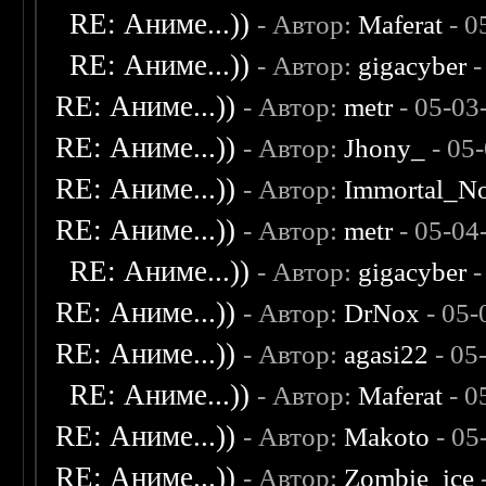
RE: Аниме...))
- Автор:
Maferat
- 0
RE: Аниме...))
- Автор:
gigacyber
-
RE: Аниме...))
- Автор:
metr
- 05-03
RE: Аниме...))
- Автор:
Jhony_
- 05
RE: Аниме...))
- Автор:
Immortal_N
RE: Аниме...))
- Автор:
metr
- 05-04
RE: Аниме...))
- Автор:
gigacyber
-
RE: Аниме...))
- Автор:
DrNox
- 05-
RE: Аниме...))
- Автор:
agasi22
- 05
RE: Аниме...))
- Автор:
Maferat
- 0
RE: Аниме...))
- Автор:
Makoto
- 05
RE: Аниме...))
- Автор:
Zombie_ice