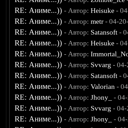
RE: Аниме...))
- Автор:
Heisuke
- 04
RE: Аниме...))
- Автор:
metr
- 04-20
RE: Аниме...))
- Автор:
Satansoft
- 0
RE: Аниме...))
- Автор:
Heisuke
- 04
RE: Аниме...))
- Автор:
Immortal_N
RE: Аниме...))
- Автор:
Svvarg
- 04-
RE: Аниме...))
- Автор:
Satansoft
- 0
RE: Аниме...))
- Автор:
Valorian
- 0
RE: Аниме...))
- Автор:
Jhony_
- 04
RE: Аниме...))
- Автор:
Svvarg
- 04-
RE: Аниме...))
- Автор:
Jhony_
- 04