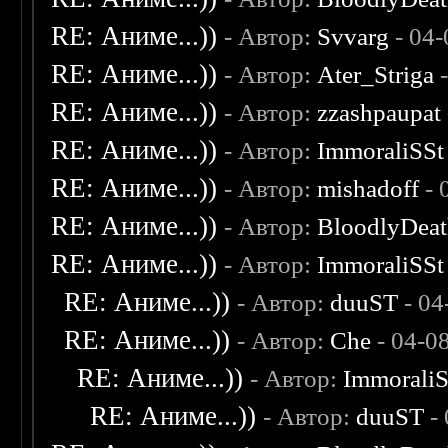
RE: Аниме...))
- Автор:
Svvarg
- 04-
RE: Аниме...))
- Автор:
Ater_Striga
-
RE: Аниме...))
- Автор:
zzashpaupat
RE: Аниме...))
- Автор:
ImmoraliSSt
RE: Аниме...))
- Автор:
mishadoff
- 
RE: Аниме...))
- Автор:
BloodlyDea
RE: Аниме...))
- Автор:
ImmoraliSSt
RE: Аниме...))
- Автор:
duuST
- 04
RE: Аниме...))
- Автор:
Che
- 04-0
RE: Аниме...))
- Автор:
ImmoraliS
RE: Аниме...))
- Автор:
duuST
- 