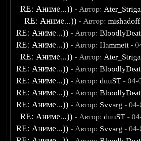
RE: Аниме...))
- Автор:
Ater_Striga
RE: Аниме...))
- Автор:
mishadoff
RE: Аниме...))
- Автор:
BloodlyDea
RE: Аниме...))
- Автор:
Hammett
- 0
RE: Аниме...))
- Автор:
Ater_Striga
RE: Аниме...))
- Автор:
BloodlyDea
RE: Аниме...))
- Автор:
duuST
- 04-
RE: Аниме...))
- Автор:
BloodlyDea
RE: Аниме...))
- Автор:
Svvarg
- 04-
RE: Аниме...))
- Автор:
duuST
- 04
RE: Аниме...))
- Автор:
Svvarg
- 04-
RE: Аниме...))
- Автор:
BloodlyDea