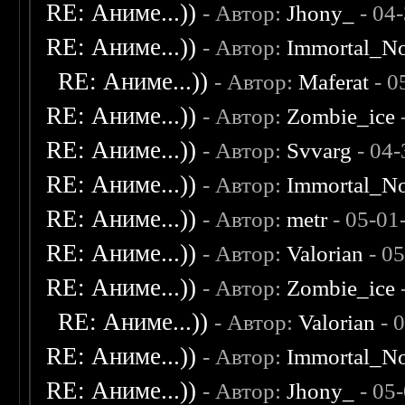
RE: Аниме...))
- Автор:
Jhony_
- 04
RE: Аниме...))
- Автор:
Immortal_N
RE: Аниме...))
- Автор:
Maferat
- 0
RE: Аниме...))
- Автор:
Zombie_ice
RE: Аниме...))
- Автор:
Svvarg
- 04-
RE: Аниме...))
- Автор:
Immortal_N
RE: Аниме...))
- Автор:
metr
- 05-01
RE: Аниме...))
- Автор:
Valorian
- 0
RE: Аниме...))
- Автор:
Zombie_ice
RE: Аниме...))
- Автор:
Valorian
- 
RE: Аниме...))
- Автор:
Immortal_N
RE: Аниме...))
- Автор:
Jhony_
- 05