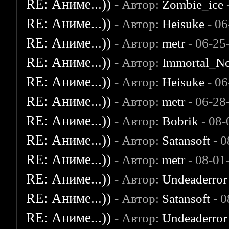
RE: Аниме...))
- Автор:
Zombie_ice
RE: Аниме...))
- Автор:
Heisuke
- 06
RE: Аниме...))
- Автор:
metr
- 06-25
RE: Аниме...))
- Автор:
Immortal_N
RE: Аниме...))
- Автор:
Heisuke
- 06
RE: Аниме...))
- Автор:
metr
- 06-28
RE: Аниме...))
- Автор:
Bobrik
- 08-
RE: Аниме...))
- Автор:
Satansoft
- 0
RE: Аниме...))
- Автор:
metr
- 08-01
RE: Аниме...))
- Автор:
Undeaderror
RE: Аниме...))
- Автор:
Satansoft
- 0
RE: Аниме...))
- Автор:
Undeaderror