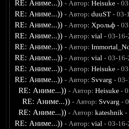
RE: Аниме...))
- Автор:
Heisuke
- 03
RE: Аниме...))
- Автор:
duuST
- 03-
RE: Аниме...))
- Автор:
Хрольф
- 03
RE: Аниме...))
- Автор:
vial
- 03-16-
RE: Аниме...))
- Автор:
Immortal_N
RE: Аниме...))
- Автор:
vial
- 03-16-
RE: Аниме...))
- Автор:
Heisuke
- 03
RE: Аниме...))
- Автор:
Svvarg
- 03-
RE: Аниме...))
- Автор:
Heisuke
- 
RE: Аниме...))
- Автор:
Svvarg
- 
RE: Аниме...))
- Автор:
kateshnik
-
RE: Аниме...))
- Автор:
vial
- 03-16-