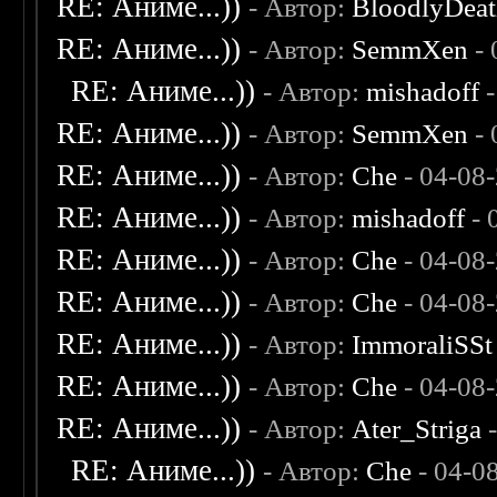
RE: Аниме...))
- Автор:
BloodlyDea
RE: Аниме...))
- Автор:
SemmXen
- 
RE: Аниме...))
- Автор:
mishadoff
-
RE: Аниме...))
- Автор:
SemmXen
- 
RE: Аниме...))
- Автор:
Che
- 04-08
RE: Аниме...))
- Автор:
mishadoff
- 
RE: Аниме...))
- Автор:
Che
- 04-08
RE: Аниме...))
- Автор:
Che
- 04-08
RE: Аниме...))
- Автор:
ImmoraliSSt
RE: Аниме...))
- Автор:
Che
- 04-08
RE: Аниме...))
- Автор:
Ater_Striga
-
RE: Аниме...))
- Автор:
Che
- 04-0