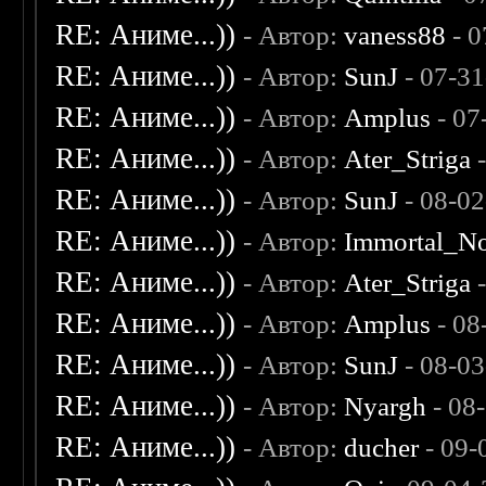
RE: Аниме...))
- Автор:
vaness88
- 0
RE: Аниме...))
- Автор:
SunJ
- 07-3
RE: Аниме...))
- Автор:
Amplus
- 07
RE: Аниме...))
- Автор:
Ater_Striga
-
RE: Аниме...))
- Автор:
SunJ
- 08-0
RE: Аниме...))
- Автор:
Immortal_N
RE: Аниме...))
- Автор:
Ater_Striga
-
RE: Аниме...))
- Автор:
Amplus
- 08
RE: Аниме...))
- Автор:
SunJ
- 08-0
RE: Аниме...))
- Автор:
Nyargh
- 08
RE: Аниме...))
- Автор:
ducher
- 09-