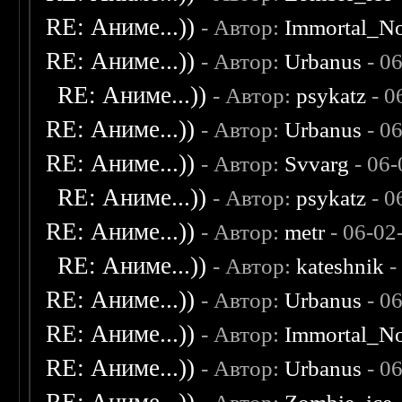
RE: Аниме...))
- Автор:
Immortal_N
RE: Аниме...))
- Автор:
Urbanus
- 0
RE: Аниме...))
- Автор:
psykatz
- 0
RE: Аниме...))
- Автор:
Urbanus
- 0
RE: Аниме...))
- Автор:
Svvarg
- 06-
RE: Аниме...))
- Автор:
psykatz
- 0
RE: Аниме...))
- Автор:
metr
- 06-02
RE: Аниме...))
- Автор:
kateshnik
-
RE: Аниме...))
- Автор:
Urbanus
- 0
RE: Аниме...))
- Автор:
Immortal_N
RE: Аниме...))
- Автор:
Urbanus
- 0