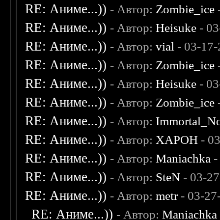
RE: Аниме...))
- Автор:
Zombie_ice
RE: Аниме...))
- Автор:
Heisuke
- 03
RE: Аниме...))
- Автор:
vial
- 03-17-
RE: Аниме...))
- Автор:
Zombie_ice
RE: Аниме...))
- Автор:
Heisuke
- 03
RE: Аниме...))
- Автор:
Zombie_ice
RE: Аниме...))
- Автор:
Immortal_N
RE: Аниме...))
- Автор:
XAPOH
- 0
RE: Аниме...))
- Автор:
Maniachka
-
RE: Аниме...))
- Автор:
SteN
- 03-27
RE: Аниме...))
- Автор:
metr
- 03-27
RE: Аниме...))
- Автор:
Maniachka