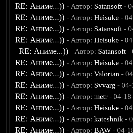
RE: Аниме...))
- Автор:
Satansoft
- 0
RE: Аниме...))
- Автор:
Heisuke
- 04
RE: Аниме...))
- Автор:
Satansoft
- 0
RE: Аниме...))
- Автор:
Heisuke
- 04
RE: Аниме...))
- Автор:
Satansoft
- 
RE: Аниме...))
- Автор:
Heisuke
- 04
RE: Аниме...))
- Автор:
Valorian
- 0
RE: Аниме...))
- Автор:
Svvarg
- 04-
RE: Аниме...))
- Автор:
metr
- 04-18
RE: Аниме...))
- Автор:
Heisuke
- 04
RE: Аниме...))
- Автор:
kateshnik
- 
RE: Аниме...))
- Автор:
BAW
- 04-1