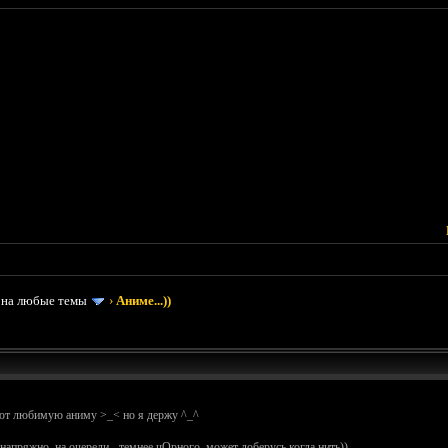
 на любые темы
›
Аниме...))
гают любимую аниму >_< но я держу ^_^
напряжно, на очереди - темнее чОрного, может доберусь когда нить))