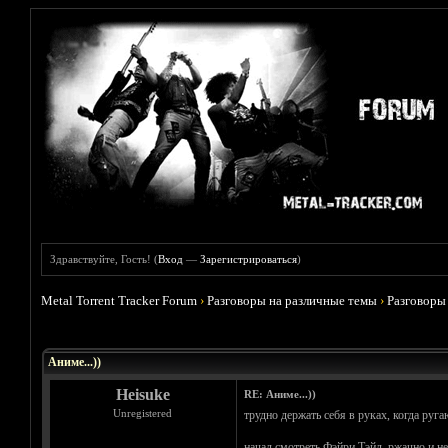
Здравствуйте, Гость! (
Вход
—
Зарегистрироваться
)
Metal Torrent Tracker Forum
›
Разговоры на различные темы
›
Разговоры
Голосов: 5 - Средняя оценка: 3.8
1
2
3
4
5
Аниме...))
Heisuke
RE: Аниме...))
Unregistered
трудно держать себя в руках, когда ру
начал смотреть Фэйри Тэйл. ржачно и не