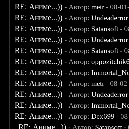
RE: Аниме...))
- Автор:
metr
- 08-01
RE: Аниме...))
- Автор:
Undeaderror
RE: Аниме...))
- Автор:
Satansoft
- 0
RE: Аниме...))
- Автор:
Undeaderror
RE: Аниме...))
- Автор:
Satansoft
- 0
RE: Аниме...))
- Автор:
oppozitchik
RE: Аниме...))
- Автор:
Immortal_N
RE: Аниме...))
- Автор:
metr
- 08-02
RE: Аниме...))
- Автор:
Undeaderror
RE: Аниме...))
- Автор:
Immortal_N
RE: Аниме...))
- Автор:
Dex699
- 08
RE: Аниме...))
- Автор:
Satansoft
- 