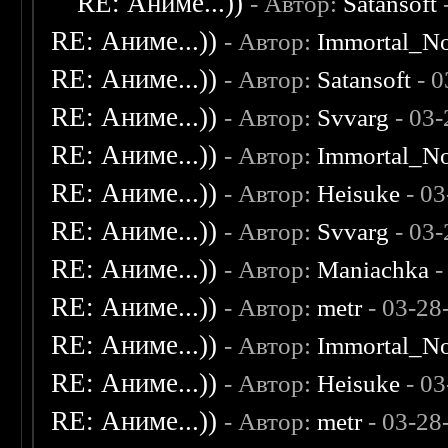
RE: Аниме...))
- Автор:
Satansoft
RE: Аниме...))
- Автор:
Immortal_N
RE: Аниме...))
- Автор:
Satansoft
- 0
RE: Аниме...))
- Автор:
Svvarg
- 03-
RE: Аниме...))
- Автор:
Immortal_N
RE: Аниме...))
- Автор:
Heisuke
- 03
RE: Аниме...))
- Автор:
Svvarg
- 03-
RE: Аниме...))
- Автор:
Maniachka
-
RE: Аниме...))
- Автор:
metr
- 03-28
RE: Аниме...))
- Автор:
Immortal_N
RE: Аниме...))
- Автор:
Heisuke
- 03
RE: Аниме...))
- Автор:
metr
- 03-28