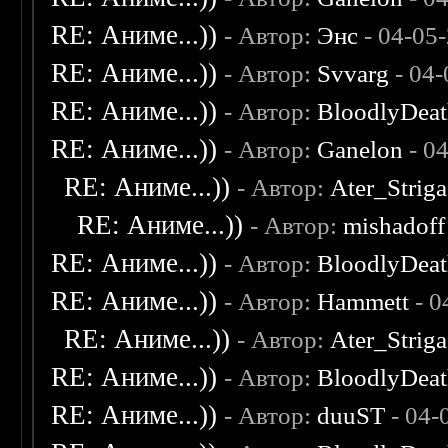
RE: Аниме...))
- Автор:
Энс
- 04-05
RE: Аниме...))
- Автор:
Svvarg
- 04-
RE: Аниме...))
- Автор:
BloodlyDea
RE: Аниме...))
- Автор:
Ganelon
- 0
RE: Аниме...))
- Автор:
Ater_Striga
RE: Аниме...))
- Автор:
mishadoff
RE: Аниме...))
- Автор:
BloodlyDea
RE: Аниме...))
- Автор:
Hammett
- 0
RE: Аниме...))
- Автор:
Ater_Striga
RE: Аниме...))
- Автор:
BloodlyDea
RE: Аниме...))
- Автор:
duuST
- 04-