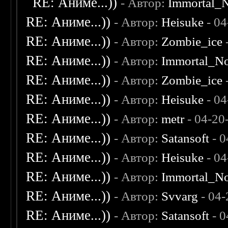
RE: Аниме...))
- Автор:
Immortal_
RE: Аниме...))
- Автор:
Heisuke
- 04
RE: Аниме...))
- Автор:
Zombie_ice
RE: Аниме...))
- Автор:
Immortal_N
RE: Аниме...))
- Автор:
Zombie_ice
RE: Аниме...))
- Автор:
Heisuke
- 04
RE: Аниме...))
- Автор:
metr
- 04-20
RE: Аниме...))
- Автор:
Satansoft
- 0
RE: Аниме...))
- Автор:
Heisuke
- 04
RE: Аниме...))
- Автор:
Immortal_N
RE: Аниме...))
- Автор:
Svvarg
- 04-
RE: Аниме...))
- Автор:
Satansoft
- 0