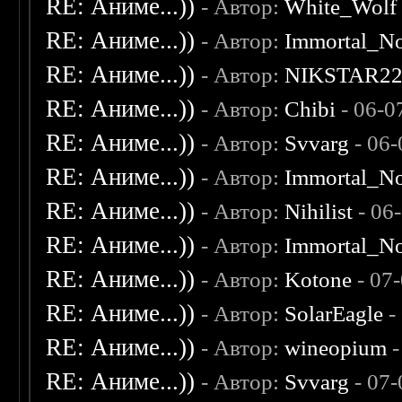
RE: Аниме...))
- Автор:
White_Wolf
RE: Аниме...))
- Автор:
Immortal_N
RE: Аниме...))
- Автор:
NIKSTAR2
RE: Аниме...))
- Автор:
Chibi
- 06-0
RE: Аниме...))
- Автор:
Svvarg
- 06-
RE: Аниме...))
- Автор:
Immortal_N
RE: Аниме...))
- Автор:
Nihilist
- 06
RE: Аниме...))
- Автор:
Immortal_N
RE: Аниме...))
- Автор:
Kotone
- 07
RE: Аниме...))
- Автор:
SolarEagle
-
RE: Аниме...))
- Автор:
wineopium
-
RE: Аниме...))
- Автор:
Svvarg
- 07-