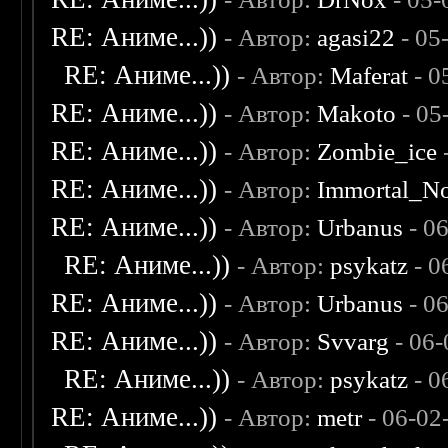
RE: Аниме...))
- Автор:
agasi22
- 05
RE: Аниме...))
- Автор:
Maferat
- 0
RE: Аниме...))
- Автор:
Makoto
- 05
RE: Аниме...))
- Автор:
Zombie_ice
RE: Аниме...))
- Автор:
Immortal_N
RE: Аниме...))
- Автор:
Urbanus
- 0
RE: Аниме...))
- Автор:
psykatz
- 0
RE: Аниме...))
- Автор:
Urbanus
- 0
RE: Аниме...))
- Автор:
Svvarg
- 06-
RE: Аниме...))
- Автор:
psykatz
- 0
RE: Аниме...))
- Автор:
metr
- 06-02