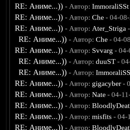
RE: Аниме...))
- Автор:
ImmoraliSSt
RE: Аниме...))
- Автор:
Che
- 04-08
RE: Аниме...))
- Автор:
Ater_Striga
-
RE: Аниме...))
- Автор:
Che
- 04-0
RE: Аниме...))
- Автор:
Svvarg
- 04-
RE: Аниме...))
- Автор:
duuST
- 04
RE: Аниме...))
- Автор:
ImmoraliSS
RE: Аниме...))
- Автор:
gigacyber
- 
RE: Аниме...))
- Автор:
Nate
- 04-11
RE: Аниме...))
- Автор:
BloodlyDea
RE: Аниме...))
- Автор:
misfits
- 04-
RE: Аниме...))
- Автор:
BloodlyDea