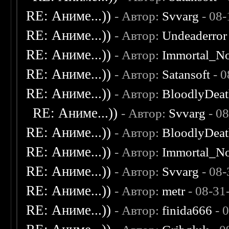
RE: Аниме...))
- Автор:
Svvarg
- 08-
RE: Аниме...))
- Автор:
Undeaderror
RE: Аниме...))
- Автор:
Immortal_N
RE: Аниме...))
- Автор:
Satansoft
- 0
RE: Аниме...))
- Автор:
BloodlyDea
RE: Аниме...))
- Автор:
Svvarg
- 0
RE: Аниме...))
- Автор:
BloodlyDea
RE: Аниме...))
- Автор:
Immortal_N
RE: Аниме...))
- Автор:
Svvarg
- 08-
RE: Аниме...))
- Автор:
metr
- 08-31
RE: Аниме...))
- Автор:
finida666
- 