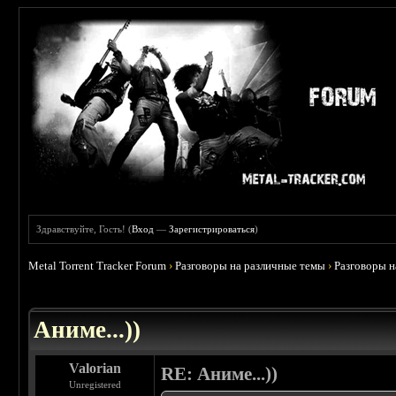
Здравствуйте, Гость! (
Вход
—
Зарегистрироваться
)
Metal Torrent Tracker Forum
›
Разговоры на различные темы
›
Разговоры 
 3.8
Аниме...))
Valorian
RE: Аниме...))
Unregistered