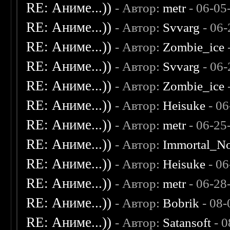
RE: Аниме...))
- Автор:
metr
- 06-05
RE: Аниме...))
- Автор:
Svvarg
- 06-
RE: Аниме...))
- Автор:
Zombie_ice
RE: Аниме...))
- Автор:
Svvarg
- 06-
RE: Аниме...))
- Автор:
Zombie_ice
RE: Аниме...))
- Автор:
Heisuke
- 06
RE: Аниме...))
- Автор:
metr
- 06-25
RE: Аниме...))
- Автор:
Immortal_N
RE: Аниме...))
- Автор:
Heisuke
- 06
RE: Аниме...))
- Автор:
metr
- 06-28
RE: Аниме...))
- Автор:
Bobrik
- 08-
RE: Аниме...))
- Автор:
Satansoft
- 0