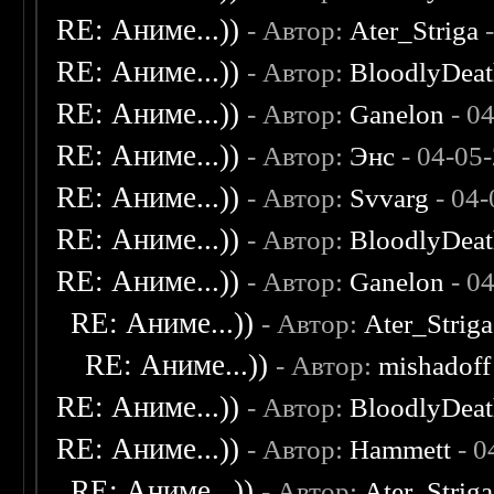
RE: Аниме...))
- Автор:
Ater_Striga
-
RE: Аниме...))
- Автор:
BloodlyDea
RE: Аниме...))
- Автор:
Ganelon
- 0
RE: Аниме...))
- Автор:
Энс
- 04-05
RE: Аниме...))
- Автор:
Svvarg
- 04-
RE: Аниме...))
- Автор:
BloodlyDea
RE: Аниме...))
- Автор:
Ganelon
- 0
RE: Аниме...))
- Автор:
Ater_Striga
RE: Аниме...))
- Автор:
mishadoff
RE: Аниме...))
- Автор:
BloodlyDea
RE: Аниме...))
- Автор:
Hammett
- 0
RE: Аниме...))
- Автор:
Ater_Striga