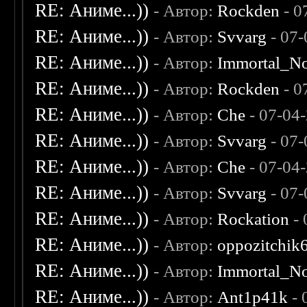
RE: Аниме...))
- Автор:
Rockden
- 0
RE: Аниме...))
- Автор:
Svvarg
- 07-
RE: Аниме...))
- Автор:
Immortal_N
RE: Аниме...))
- Автор:
Rockden
- 0
RE: Аниме...))
- Автор:
Che
- 07-04
RE: Аниме...))
- Автор:
Svvarg
- 07-
RE: Аниме...))
- Автор:
Che
- 07-04
RE: Аниме...))
- Автор:
Svvarg
- 07-
RE: Аниме...))
- Автор:
Rockation
- 
RE: Аниме...))
- Автор:
oppozitchik
RE: Аниме...))
- Автор:
Immortal_N
RE: Аниме...))
- Автор:
Ant1p41k
- 