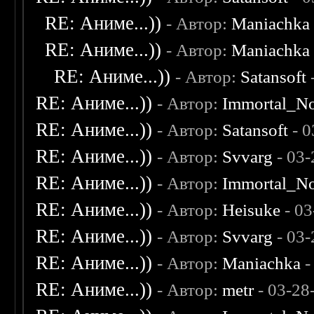
RE: Аниме...))
- Автор:
Maniachka
RE: Аниме...))
- Автор:
Maniachka
RE: Аниме...))
- Автор:
Satansoft
RE: Аниме...))
- Автор:
Immortal_N
RE: Аниме...))
- Автор:
Satansoft
- 0
RE: Аниме...))
- Автор:
Svvarg
- 03-
RE: Аниме...))
- Автор:
Immortal_N
RE: Аниме...))
- Автор:
Heisuke
- 03
RE: Аниме...))
- Автор:
Svvarg
- 03-
RE: Аниме...))
- Автор:
Maniachka
-
RE: Аниме...))
- Автор:
metr
- 03-28