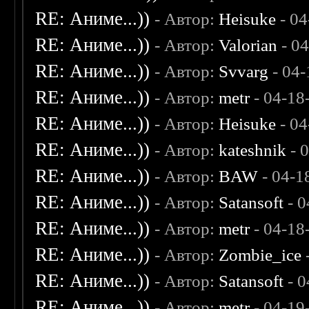
RE: Аниме...))
- Автор:
Heisuke
- 04
RE: Аниме...))
- Автор:
Valorian
- 0
RE: Аниме...))
- Автор:
Svvarg
- 04-
RE: Аниме...))
- Автор:
metr
- 04-18
RE: Аниме...))
- Автор:
Heisuke
- 04
RE: Аниме...))
- Автор:
kateshnik
- 
RE: Аниме...))
- Автор:
BAW
- 04-1
RE: Аниме...))
- Автор:
Satansoft
- 0
RE: Аниме...))
- Автор:
metr
- 04-18
RE: Аниме...))
- Автор:
Zombie_ice
RE: Аниме...))
- Автор:
Satansoft
- 0
RE: Аниме...))
- Автор:
metr
- 04-19