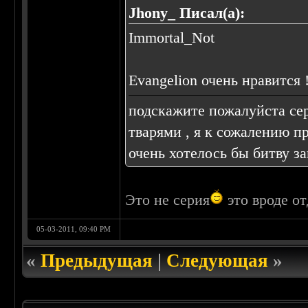
Jhony_ Писал(а):
Immortal_Not
Evangelion очень нравится 
подскажите пожалуйста сер
тварями , я к сожалению 
очень хотелось бы битву з
Это не серия
это вроде о
05-03-2011, 09:40 PM
«
Предыдущая
|
Следующая
»