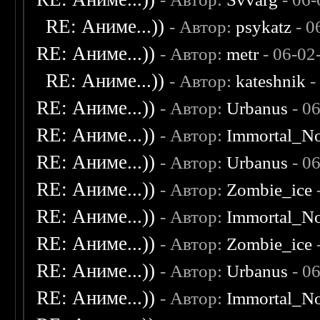
RE: Аниме...))
- Автор:
psykatz
- 0
RE: Аниме...))
- Автор:
metr
- 06-02
RE: Аниме...))
- Автор:
kateshnik
-
RE: Аниме...))
- Автор:
Urbanus
- 0
RE: Аниме...))
- Автор:
Immortal_N
RE: Аниме...))
- Автор:
Urbanus
- 0
RE: Аниме...))
- Автор:
Zombie_ice
RE: Аниме...))
- Автор:
Immortal_N
RE: Аниме...))
- Автор:
Zombie_ice
RE: Аниме...))
- Автор:
Urbanus
- 0
RE: Аниме...))
- Автор:
Immortal_N