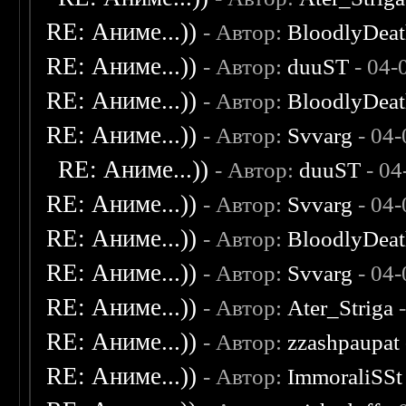
RE: Аниме...))
- Автор:
BloodlyDea
RE: Аниме...))
- Автор:
duuST
- 04-
RE: Аниме...))
- Автор:
BloodlyDea
RE: Аниме...))
- Автор:
Svvarg
- 04-
RE: Аниме...))
- Автор:
duuST
- 04
RE: Аниме...))
- Автор:
Svvarg
- 04-
RE: Аниме...))
- Автор:
BloodlyDea
RE: Аниме...))
- Автор:
Svvarg
- 04-
RE: Аниме...))
- Автор:
Ater_Striga
-
RE: Аниме...))
- Автор:
zzashpaupat
RE: Аниме...))
- Автор:
ImmoraliSSt