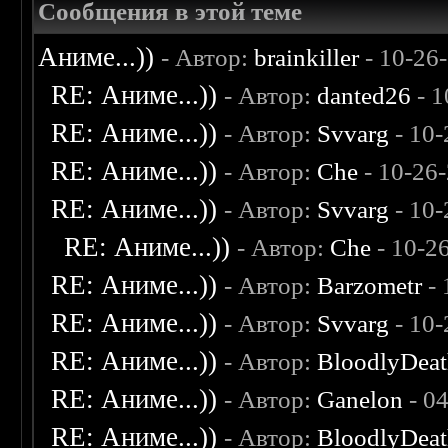
Сообщения в этой теме
Аниме...))
- Автор:
brainkiller
- 10-26
RE: Аниме...))
- Автор:
danted26
- 1
RE: Аниме...))
- Автор:
Svvarg
- 10-
RE: Аниме...))
- Автор:
Che
- 10-26
RE: Аниме...))
- Автор:
Svvarg
- 10-
RE: Аниме...))
- Автор:
Che
- 10-2
RE: Аниме...))
- Автор:
Barzometr
- 
RE: Аниме...))
- Автор:
Svvarg
- 10-
RE: Аниме...))
- Автор:
BloodlyDea
RE: Аниме...))
- Автор:
Ganelon
- 0
RE: Аниме...))
- Автор:
BloodlyDea