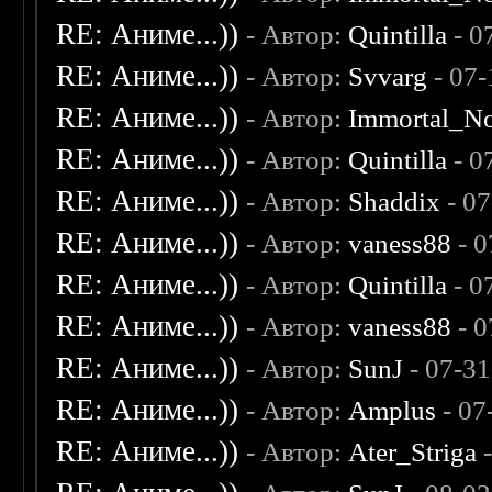
RE: Аниме...))
- Автор:
Quintilla
- 0
RE: Аниме...))
- Автор:
Svvarg
- 07-
RE: Аниме...))
- Автор:
Immortal_N
RE: Аниме...))
- Автор:
Quintilla
- 0
RE: Аниме...))
- Автор:
Shaddix
- 0
RE: Аниме...))
- Автор:
vaness88
- 0
RE: Аниме...))
- Автор:
Quintilla
- 0
RE: Аниме...))
- Автор:
vaness88
- 0
RE: Аниме...))
- Автор:
SunJ
- 07-3
RE: Аниме...))
- Автор:
Amplus
- 07
RE: Аниме...))
- Автор:
Ater_Striga
-