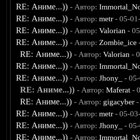
RE: Аниме...))
- Автор:
Immortal_N
RE: Аниме...))
- Автор:
metr
- 05-01
RE: Аниме...))
- Автор:
Valorian
- 0
RE: Аниме...))
- Автор:
Zombie_ice
RE: Аниме...))
- Автор:
Valorian
- 
RE: Аниме...))
- Автор:
Immortal_N
RE: Аниме...))
- Автор:
Jhony_
- 05
RE: Аниме...))
- Автор:
Maferat
- 
RE: Аниме...))
- Автор:
gigacyber
-
RE: Аниме...))
- Автор:
metr
- 05-03
RE: Аниме...))
- Автор:
Jhony_
- 05
RE: Аниме...))
- Автор:
Immortal_N