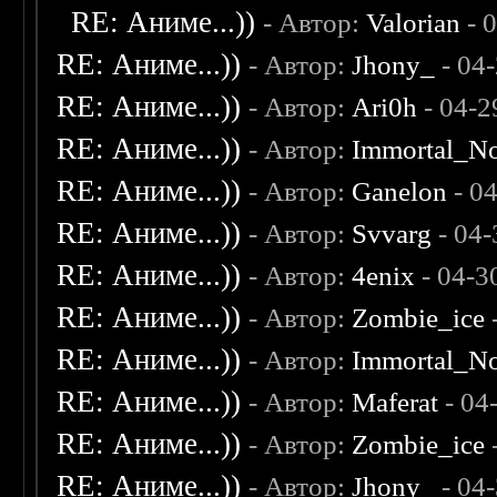
RE: Аниме...))
- Автор:
Valorian
- 
RE: Аниме...))
- Автор:
Jhony_
- 04
RE: Аниме...))
- Автор:
Ari0h
- 04-2
RE: Аниме...))
- Автор:
Immortal_N
RE: Аниме...))
- Автор:
Ganelon
- 0
RE: Аниме...))
- Автор:
Svvarg
- 04-
RE: Аниме...))
- Автор:
4enix
- 04-3
RE: Аниме...))
- Автор:
Zombie_ice
RE: Аниме...))
- Автор:
Immortal_N
RE: Аниме...))
- Автор:
Maferat
- 04
RE: Аниме...))
- Автор:
Zombie_ice
RE: Аниме...))
- Автор:
Jhony_
- 04