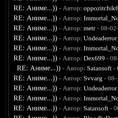
RE: Аниме...))
- Автор:
oppozitchik
RE: Аниме...))
- Автор:
Immortal_N
RE: Аниме...))
- Автор:
metr
- 08-02
RE: Аниме...))
- Автор:
Undeaderror
RE: Аниме...))
- Автор:
Immortal_N
RE: Аниме...))
- Автор:
Dex699
- 08
RE: Аниме...))
- Автор:
Satansoft
- 
RE: Аниме...))
- Автор:
Svvarg
- 08-
RE: Аниме...))
- Автор:
Undeaderror
RE: Аниме...))
- Автор:
Immortal_N
RE: Аниме...))
- Автор:
Satansoft
- 0