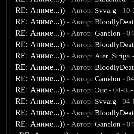
RE: Аниме...))
- Автор:
Svvarg
- 10-
RE: Аниме...))
- Автор:
BloodlyDea
RE: Аниме...))
- Автор:
Ganelon
- 0
RE: Аниме...))
- Автор:
BloodlyDea
RE: Аниме...))
- Автор:
Ater_Striga
-
RE: Аниме...))
- Автор:
BloodlyDea
RE: Аниме...))
- Автор:
Ganelon
- 0
RE: Аниме...))
- Автор:
Энс
- 04-05
RE: Аниме...))
- Автор:
Svvarg
- 04-
RE: Аниме...))
- Автор:
BloodlyDea
RE: Аниме...))
- Автор:
Ganelon
- 0