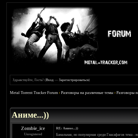
Здравствуйте, Гость! (
Вход
—
Зарегистрироваться
)
Metal Torrent Tracker Forum
›
Разговоры на различные темы
›
Разговоры 
 3.8
Аниме...))
Zombie_ice
RE: Аниме...))
Unregistered
Банальная, но популярная среди Гиасафагов тема - в