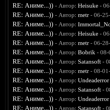
RE: Аниме...))
- Автор:
Heisuke
- 06
RE: Аниме...))
- Автор:
metr
- 06-25
RE: Аниме...))
- Автор:
Immortal_N
RE: Аниме...))
- Автор:
Heisuke
- 06
RE: Аниме...))
- Автор:
metr
- 06-28
RE: Аниме...))
- Автор:
Bobrik
- 08-
RE: Аниме...))
- Автор:
Satansoft
- 0
RE: Аниме...))
- Автор:
metr
- 08-01
RE: Аниме...))
- Автор:
Undeaderror
RE: Аниме...))
- Автор:
Satansoft
- 0
RE: Аниме...))
- Автор:
Undeaderror
RE: Аниме...))
- Автор:
Satansoft
- 0