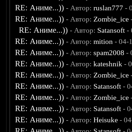
RE: Аниме...))
- Автор:
ruslan777
- 
RE: Аниме...))
- Автор:
Zombie_ice
RE: Аниме...))
- Автор:
Satansoft
- 
RE: Аниме...))
- Автор:
mition
- 04-
RE: Аниме...))
- Автор:
spam2008
- 
RE: Аниме...))
- Автор:
kateshnik
- 
RE: Аниме...))
- Автор:
Zombie_ice
RE: Аниме...))
- Автор:
Satansoft
- 0
RE: Аниме...))
- Автор:
Zombie_ice
RE: Аниме...))
- Автор:
Satansoft
- 0
RE: Аниме...))
- Автор:
Heisuke
- 04
RE: Аниме...))
- Автор:
Satansoft
- 0