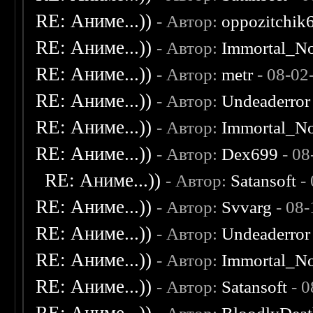
RE: Аниме...))
- Автор:
oppozitchik
RE: Аниме...))
- Автор:
Immortal_N
RE: Аниме...))
- Автор:
metr
- 08-02
RE: Аниме...))
- Автор:
Undeaderror
RE: Аниме...))
- Автор:
Immortal_N
RE: Аниме...))
- Автор:
Dex699
- 08
RE: Аниме...))
- Автор:
Satansoft
- 
RE: Аниме...))
- Автор:
Svvarg
- 08-
RE: Аниме...))
- Автор:
Undeaderror
RE: Аниме...))
- Автор:
Immortal_N
RE: Аниме...))
- Автор:
Satansoft
- 0