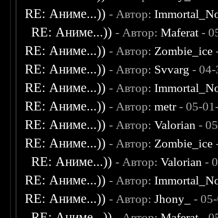
RE: Аниме...))
- Автор:
Immortal_N
RE: Аниме...))
- Автор:
Maferat
- 0
RE: Аниме...))
- Автор:
Zombie_ice
RE: Аниме...))
- Автор:
Svvarg
- 04-
RE: Аниме...))
- Автор:
Immortal_N
RE: Аниме...))
- Автор:
metr
- 05-01
RE: Аниме...))
- Автор:
Valorian
- 0
RE: Аниме...))
- Автор:
Zombie_ice
RE: Аниме...))
- Автор:
Valorian
- 
RE: Аниме...))
- Автор:
Immortal_N
RE: Аниме...))
- Автор:
Jhony_
- 05
RE: Аниме...))
- Автор:
Maferat
- 0