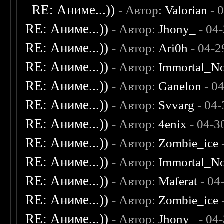
RE: Аниме...))
- Автор:
Valorian
- 
RE: Аниме...))
- Автор:
Jhony_
- 04
RE: Аниме...))
- Автор:
Ari0h
- 04-2
RE: Аниме...))
- Автор:
Immortal_N
RE: Аниме...))
- Автор:
Ganelon
- 0
RE: Аниме...))
- Автор:
Svvarg
- 04-
RE: Аниме...))
- Автор:
4enix
- 04-3
RE: Аниме...))
- Автор:
Zombie_ice
RE: Аниме...))
- Автор:
Immortal_N
RE: Аниме...))
- Автор:
Maferat
- 04
RE: Аниме...))
- Автор:
Zombie_ice
RE: Аниме...))
- Автор:
Jhony_
- 04