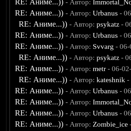
RE: Аниме...))
- Автор:
Immortal_N
RE: Аниме...))
- Автор:
Urbanus
- 0
RE: Аниме...))
- Автор:
psykatz
- 0
RE: Аниме...))
- Автор:
Urbanus
- 0
RE: Аниме...))
- Автор:
Svvarg
- 06-
RE: Аниме...))
- Автор:
psykatz
- 0
RE: Аниме...))
- Автор:
metr
- 06-02
RE: Аниме...))
- Автор:
kateshnik
-
RE: Аниме...))
- Автор:
Urbanus
- 0
RE: Аниме...))
- Автор:
Immortal_N
RE: Аниме...))
- Автор:
Urbanus
- 0
RE: Аниме...))
- Автор:
Zombie_ice