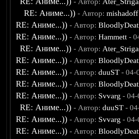
RE: Аниме...))
- Автор:
Ater_Striga
RE: Аниме...))
- Автор:
mishadoff
RE: Аниме...))
- Автор:
BloodlyDea
RE: Аниме...))
- Автор:
Hammett
- 0
RE: Аниме...))
- Автор:
Ater_Striga
RE: Аниме...))
- Автор:
BloodlyDea
RE: Аниме...))
- Автор:
duuST
- 04-
RE: Аниме...))
- Автор:
BloodlyDea
RE: Аниме...))
- Автор:
Svvarg
- 04-
RE: Аниме...))
- Автор:
duuST
- 04
RE: Аниме...))
- Автор:
Svvarg
- 04-
RE: Аниме...))
- Автор:
BloodlyDea