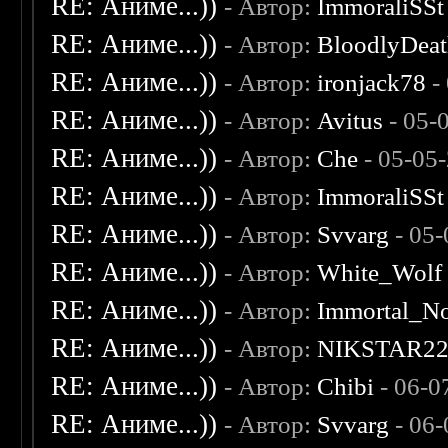
RE: Аниме...))
- Автор:
ImmoraliSSt
RE: Аниме...))
- Автор:
BloodlyDea
RE: Аниме...))
- Автор:
ironjack78
-
RE: Аниме...))
- Автор:
Avitus
- 05-
RE: Аниме...))
- Автор:
Che
- 05-05
RE: Аниме...))
- Автор:
ImmoraliSSt
RE: Аниме...))
- Автор:
Svvarg
- 05-
RE: Аниме...))
- Автор:
White_Wolf
RE: Аниме...))
- Автор:
Immortal_N
RE: Аниме...))
- Автор:
NIKSTAR2
RE: Аниме...))
- Автор:
Chibi
- 06-0
RE: Аниме...))
- Автор:
Svvarg
- 06-