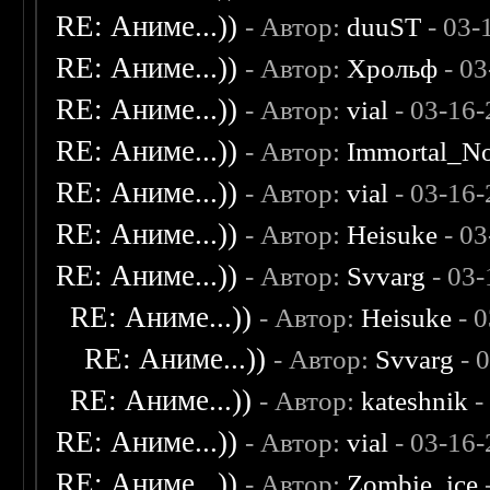
RE: Аниме...))
- Автор:
duuST
- 03-
RE: Аниме...))
- Автор:
Хрольф
- 03
RE: Аниме...))
- Автор:
vial
- 03-16-
RE: Аниме...))
- Автор:
Immortal_N
RE: Аниме...))
- Автор:
vial
- 03-16-
RE: Аниме...))
- Автор:
Heisuke
- 03
RE: Аниме...))
- Автор:
Svvarg
- 03-
RE: Аниме...))
- Автор:
Heisuke
- 
RE: Аниме...))
- Автор:
Svvarg
- 
RE: Аниме...))
- Автор:
kateshnik
-
RE: Аниме...))
- Автор:
vial
- 03-16-
RE: Аниме...))
- Автор:
Zombie_ice