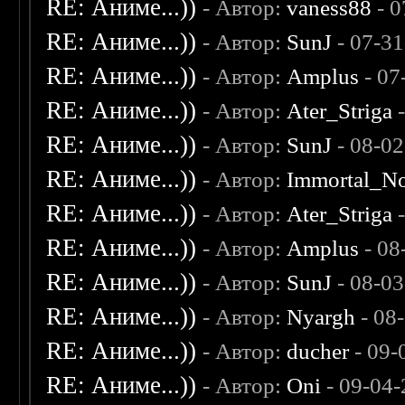
RE: Аниме...))
- Автор:
vaness88
- 0
RE: Аниме...))
- Автор:
SunJ
- 07-3
RE: Аниме...))
- Автор:
Amplus
- 07
RE: Аниме...))
- Автор:
Ater_Striga
-
RE: Аниме...))
- Автор:
SunJ
- 08-0
RE: Аниме...))
- Автор:
Immortal_N
RE: Аниме...))
- Автор:
Ater_Striga
-
RE: Аниме...))
- Автор:
Amplus
- 08
RE: Аниме...))
- Автор:
SunJ
- 08-0
RE: Аниме...))
- Автор:
Nyargh
- 08
RE: Аниме...))
- Автор:
ducher
- 09-
RE: Аниме...))
- Автор:
Oni
- 09-04-