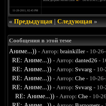
Всем Детройт Метал Сити
Go to D.M.C., go t
11-20-2011, 02:45 PM
«
Предыдущая
|
Следующая
»
Сообщения в этой теме
Аниме...))
- Автор:
brainkiller
- 10-26
RE: Аниме...))
- Автор:
danted26
- 1
RE: Аниме...))
- Автор:
Svvarg
- 10-
RE: Аниме...))
- Автор:
Che
- 10-26
RE: Аниме...))
- Автор:
Svvarg
- 10-
RE: Аниме...))
- Автор:
Che
- 10-2
RE: Аниме...))
- Автор:
Barzometr
- 