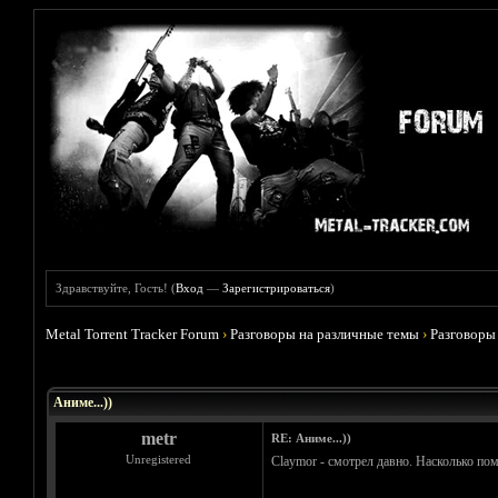
Здравствуйте, Гость! (
Вход
—
Зарегистрироваться
)
Metal Torrent Tracker Forum
›
Разговоры на различные темы
›
Разговоры
Голосов: 5 - Средняя оценка: 3.8
1
2
3
4
5
Аниме...))
metr
RE: Аниме...))
Unregistered
Claymor - смотрел давно. Насколько по