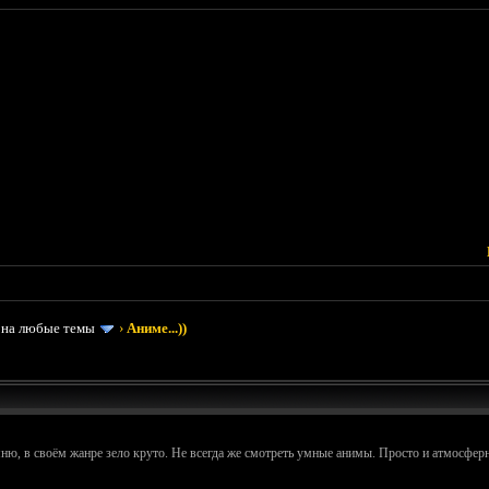
 на любые темы
›
Аниме...))
мню, в своём жанре зело круто. Не всегда же смотреть умные анимы. Просто и атмосферн