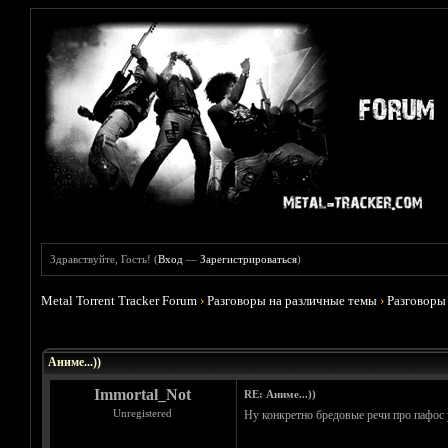
Здравствуйте, Гость! (
Вход
—
Зарегистрироваться
)
Metal Torrent Tracker Forum
›
Разговоры на различные темы
›
Разговоры
Голосов: 5 - Средняя оценка: 3.8
1
2
3
4
5
Аниме...))
Immortal_Not
RE: Аниме...))
Unregistered
Ну конкретно бредовые речи про пафос 