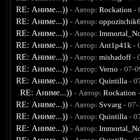
RE: Аниме...))
- Автор:
Rockation
- 
RE: Аниме...))
- Автор:
oppozitchik
RE: Аниме...))
- Автор:
Immortal_N
RE: Аниме...))
- Автор:
Ant1p41k
- 
RE: Аниме...))
- Автор:
mishadoff
- 
RE: Аниме...))
- Автор:
Verno
- 07-0
RE: Аниме...))
- Автор:
Quintilla
- 0
RE: Аниме...))
- Автор:
Rockation
-
RE: Аниме...))
- Автор:
Svvarg
- 07-
RE: Аниме...))
- Автор:
Quintilla
- 0
RE: Аниме...))
- Автор:
Immortal_N