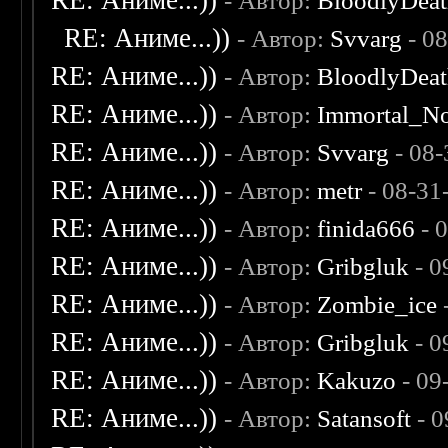
RE: Аниме...))
- Автор:
BloodlyDea
RE: Аниме...))
- Автор:
Svvarg
- 0
RE: Аниме...))
- Автор:
BloodlyDea
RE: Аниме...))
- Автор:
Immortal_N
RE: Аниме...))
- Автор:
Svvarg
- 08-
RE: Аниме...))
- Автор:
metr
- 08-31
RE: Аниме...))
- Автор:
finida666
- 
RE: Аниме...))
- Автор:
Gribgluk
- 0
RE: Аниме...))
- Автор:
Zombie_ice
RE: Аниме...))
- Автор:
Gribgluk
- 0
RE: Аниме...))
- Автор:
Kakuzo
- 09
RE: Аниме...))
- Автор:
Satansoft
- 0