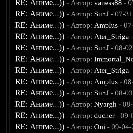
RE: Аниме...))
- Автор:
vaness88
- 0
RE: Аниме...))
- Автор:
SunJ
- 07-3
RE: Аниме...))
- Автор:
Amplus
- 07
RE: Аниме...))
- Автор:
Ater_Striga
-
RE: Аниме...))
- Автор:
SunJ
- 08-0
RE: Аниме...))
- Автор:
Immortal_N
RE: Аниме...))
- Автор:
Ater_Striga
-
RE: Аниме...))
- Автор:
Amplus
- 08
RE: Аниме...))
- Автор:
SunJ
- 08-0
RE: Аниме...))
- Автор:
Nyargh
- 08
RE: Аниме...))
- Автор:
ducher
- 09-
RE: Аниме...))
- Автор:
Oni
- 09-04-