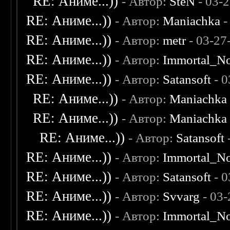
RE: Аниме...))
- Автор:
SteN
- 03-
RE: Аниме...))
- Автор:
Maniachka
-
RE: Аниме...))
- Автор:
metr
- 03-27
RE: Аниме...))
- Автор:
Immortal_N
RE: Аниме...))
- Автор:
Satansoft
- 0
RE: Аниме...))
- Автор:
Maniachka
RE: Аниме...))
- Автор:
Maniachka
RE: Аниме...))
- Автор:
Satansoft
RE: Аниме...))
- Автор:
Immortal_N
RE: Аниме...))
- Автор:
Satansoft
- 0
RE: Аниме...))
- Автор:
Svvarg
- 03-
RE: Аниме...))
- Автор:
Immortal_N