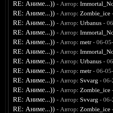
RE: Аниме...))
- Автор:
Immortal_N
RE: Аниме...))
- Автор:
Zombie_ice
RE: Аниме...))
- Автор:
Urbanus
- 0
RE: Аниме...))
- Автор:
Immortal_N
RE: Аниме...))
- Автор:
metr
- 06-05
RE: Аниме...))
- Автор:
Immortal_N
RE: Аниме...))
- Автор:
Urbanus
- 0
RE: Аниме...))
- Автор:
metr
- 06-05
RE: Аниме...))
- Автор:
Svvarg
- 06-
RE: Аниме...))
- Автор:
Zombie_ice
RE: Аниме...))
- Автор:
Svvarg
- 06-
RE: Аниме...))
- Автор:
Zombie_ice