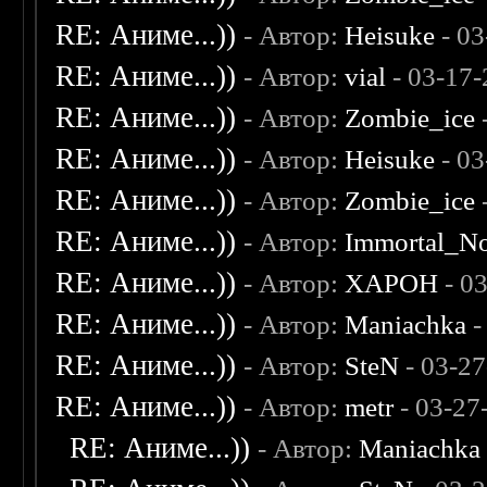
RE: Аниме...))
- Автор:
Heisuke
- 03
RE: Аниме...))
- Автор:
vial
- 03-17-
RE: Аниме...))
- Автор:
Zombie_ice
RE: Аниме...))
- Автор:
Heisuke
- 03
RE: Аниме...))
- Автор:
Zombie_ice
RE: Аниме...))
- Автор:
Immortal_N
RE: Аниме...))
- Автор:
XAPOH
- 0
RE: Аниме...))
- Автор:
Maniachka
-
RE: Аниме...))
- Автор:
SteN
- 03-27
RE: Аниме...))
- Автор:
metr
- 03-27
RE: Аниме...))
- Автор:
Maniachka