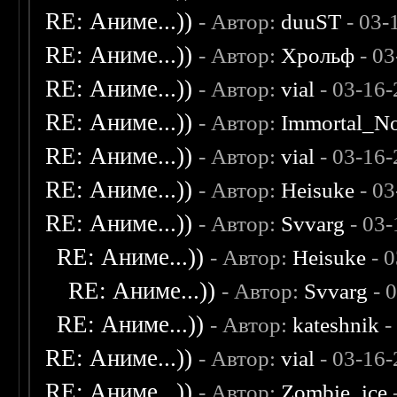
RE: Аниме...))
- Автор:
duuST
- 03-
RE: Аниме...))
- Автор:
Хрольф
- 03
RE: Аниме...))
- Автор:
vial
- 03-16-
RE: Аниме...))
- Автор:
Immortal_N
RE: Аниме...))
- Автор:
vial
- 03-16-
RE: Аниме...))
- Автор:
Heisuke
- 03
RE: Аниме...))
- Автор:
Svvarg
- 03-
RE: Аниме...))
- Автор:
Heisuke
- 
RE: Аниме...))
- Автор:
Svvarg
- 
RE: Аниме...))
- Автор:
kateshnik
-
RE: Аниме...))
- Автор:
vial
- 03-16-
RE: Аниме...))
- Автор:
Zombie_ice