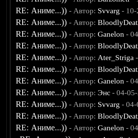
RE: Аниме...))
- Автор:
Svvarg
- 10-
RE: Аниме...))
- Автор:
BloodlyDea
RE: Аниме...))
- Автор:
Ganelon
- 0
RE: Аниме...))
- Автор:
BloodlyDea
RE: Аниме...))
- Автор:
Ater_Striga
-
RE: Аниме...))
- Автор:
BloodlyDea
RE: Аниме...))
- Автор:
Ganelon
- 0
RE: Аниме...))
- Автор:
Энс
- 04-05
RE: Аниме...))
- Автор:
Svvarg
- 04-
RE: Аниме...))
- Автор:
BloodlyDea
RE: Аниме...))
- Автор:
Ganelon
- 0