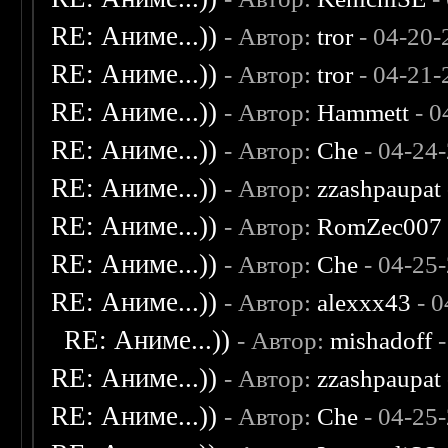
RE: Аниме...))
- Автор:
tror
- 04-20-
RE: Аниме...))
- Автор:
tror
- 04-21-
RE: Аниме...))
- Автор:
Hammett
- 0
RE: Аниме...))
- Автор:
Che
- 04-24
RE: Аниме...))
- Автор:
zzashpaupat
RE: Аниме...))
- Автор:
RomZec007
RE: Аниме...))
- Автор:
Che
- 04-25
RE: Аниме...))
- Автор:
alexxx43
- 0
RE: Аниме...))
- Автор:
mishadoff
-
RE: Аниме...))
- Автор:
zzashpaupat
RE: Аниме...))
- Автор:
Che
- 04-25