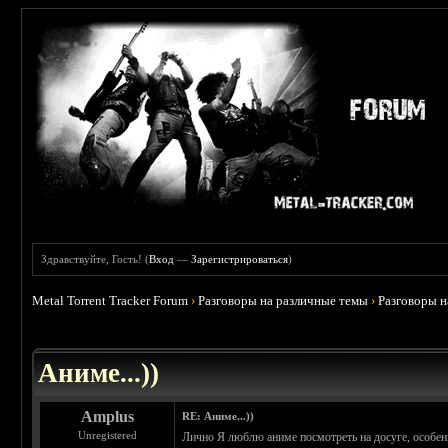
Здравствуйте, Гость! (
Вход
—
Зарегистрироваться
)
Metal Torrent Tracker Forum
›
Разговоры на различные темы
›
Разговоры 
 3.8
Аниме...))
Amplus
RE: Аниме...))
Unregistered
Лично Я люблю аниме посмотреть на досуге, особен