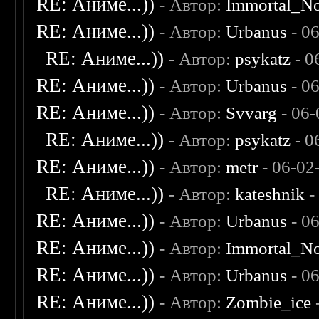
RE: Аниме...))
- Автор:
Immortal_N
RE: Аниме...))
- Автор:
Urbanus
- 0
RE: Аниме...))
- Автор:
psykatz
- 0
RE: Аниме...))
- Автор:
Urbanus
- 0
RE: Аниме...))
- Автор:
Svvarg
- 06-
RE: Аниме...))
- Автор:
psykatz
- 0
RE: Аниме...))
- Автор:
metr
- 06-02
RE: Аниме...))
- Автор:
kateshnik
-
RE: Аниме...))
- Автор:
Urbanus
- 0
RE: Аниме...))
- Автор:
Immortal_N
RE: Аниме...))
- Автор:
Urbanus
- 0
RE: Аниме...))
- Автор:
Zombie_ice