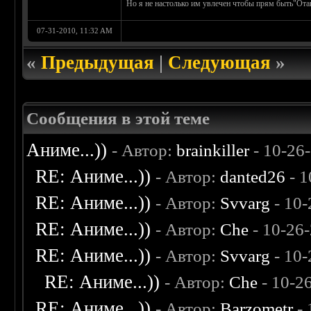
Но я не настолько им увлечен чтобы прям быть"Ота
07-31-2010, 11:32 AM
«
Предыдущая
|
Следующая
»
Сообщения в этой теме
Аниме...))
- Автор:
brainkiller
- 10-26
RE: Аниме...))
- Автор:
danted26
- 1
RE: Аниме...))
- Автор:
Svvarg
- 10-
RE: Аниме...))
- Автор:
Che
- 10-26
RE: Аниме...))
- Автор:
Svvarg
- 10-
RE: Аниме...))
- Автор:
Che
- 10-2
RE: Аниме...))
- Автор:
Barzometr
- 