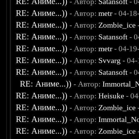
RE: Аниме...))
- Автор:
Satansoft
- 0
RE: Аниме...))
- Автор:
metr
- 04-18
RE: Аниме...))
- Автор:
Zombie_ice
RE: Аниме...))
- Автор:
Satansoft
- 0
RE: Аниме...))
- Автор:
metr
- 04-19
RE: Аниме...))
- Автор:
Svvarg
- 04-
RE: Аниме...))
- Автор:
Satansoft
- 0
RE: Аниме...))
- Автор:
Immortal_
RE: Аниме...))
- Автор:
Heisuke
- 04
RE: Аниме...))
- Автор:
Zombie_ice
RE: Аниме...))
- Автор:
Immortal_N
RE: Аниме...))
- Автор:
Zombie_ice