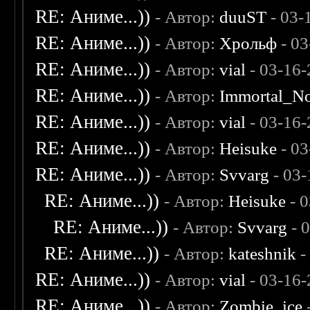
RE: Аниме...))
- Автор:
duuST
- 03-
RE: Аниме...))
- Автор:
Хрольф
- 03
RE: Аниме...))
- Автор:
vial
- 03-16-
RE: Аниме...))
- Автор:
Immortal_N
RE: Аниме...))
- Автор:
vial
- 03-16-
RE: Аниме...))
- Автор:
Heisuke
- 03
RE: Аниме...))
- Автор:
Svvarg
- 03-
RE: Аниме...))
- Автор:
Heisuke
- 
RE: Аниме...))
- Автор:
Svvarg
- 
RE: Аниме...))
- Автор:
kateshnik
-
RE: Аниме...))
- Автор:
vial
- 03-16-
RE: Аниме...))
- Автор:
Zombie_ice