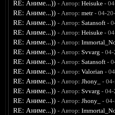
RE: Аниме...))
- Автор:
Heisuke
- 04
RE: Аниме...))
- Автор:
metr
- 04-20
RE: Аниме...))
- Автор:
Satansoft
- 0
RE: Аниме...))
- Автор:
Heisuke
- 04
RE: Аниме...))
- Автор:
Immortal_N
RE: Аниме...))
- Автор:
Svvarg
- 04-
RE: Аниме...))
- Автор:
Satansoft
- 0
RE: Аниме...))
- Автор:
Valorian
- 0
RE: Аниме...))
- Автор:
Jhony_
- 04
RE: Аниме...))
- Автор:
Svvarg
- 04-
RE: Аниме...))
- Автор:
Jhony_
- 04
RE: Аниме...))
- Автор:
Immortal_N