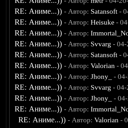
RE: Аниме...))
- Автор:
metr
- 04-20
RE: Аниме...))
- Автор:
Satansoft
- 0
RE: Аниме...))
- Автор:
Heisuke
- 04
RE: Аниме...))
- Автор:
Immortal_N
RE: Аниме...))
- Автор:
Svvarg
- 04-
RE: Аниме...))
- Автор:
Satansoft
- 0
RE: Аниме...))
- Автор:
Valorian
- 0
RE: Аниме...))
- Автор:
Jhony_
- 04
RE: Аниме...))
- Автор:
Svvarg
- 04-
RE: Аниме...))
- Автор:
Jhony_
- 04
RE: Аниме...))
- Автор:
Immortal_N
RE: Аниме...))
- Автор:
Valorian
- 