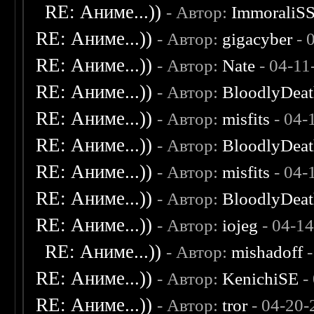
RE: Аниме...))
- Автор:
ImmoraliSS
RE: Аниме...))
- Автор:
gigacyber
- 
RE: Аниме...))
- Автор:
Nate
- 04-11
RE: Аниме...))
- Автор:
BloodlyDea
RE: Аниме...))
- Автор:
misfits
- 04-
RE: Аниме...))
- Автор:
BloodlyDea
RE: Аниме...))
- Автор:
misfits
- 04-
RE: Аниме...))
- Автор:
BloodlyDea
RE: Аниме...))
- Автор:
iojeg
- 04-1
RE: Аниме...))
- Автор:
mishadoff
-
RE: Аниме...))
- Автор:
KenichiSE
-
RE: Аниме...))
- Автор:
tror
- 04-20-