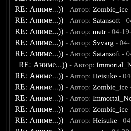
RE: Аниме...))
- Автор:
Zombie_ice
RE: Аниме...))
- Автор:
Satansoft
- 0
RE: Аниме...))
- Автор:
metr
- 04-19
RE: Аниме...))
- Автор:
Svvarg
- 04-
RE: Аниме...))
- Автор:
Satansoft
- 0
RE: Аниме...))
- Автор:
Immortal_
RE: Аниме...))
- Автор:
Heisuke
- 04
RE: Аниме...))
- Автор:
Zombie_ice
RE: Аниме...))
- Автор:
Immortal_N
RE: Аниме...))
- Автор:
Zombie_ice
RE: Аниме...))
- Автор:
Heisuke
- 04