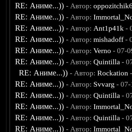
RE: Аниме...))
- Автор:
oppozitchik
RE: Аниме...))
- Автор:
Immortal_N
RE: Аниме...))
- Автор:
Ant1p41k
- 
RE: Аниме...))
- Автор:
mishadoff
- 
RE: Аниме...))
- Автор:
Verno
- 07-0
RE: Аниме...))
- Автор:
Quintilla
- 0
RE: Аниме...))
- Автор:
Rockation
-
RE: Аниме...))
- Автор:
Svvarg
- 07-
RE: Аниме...))
- Автор:
Quintilla
- 0
RE: Аниме...))
- Автор:
Immortal_N
RE: Аниме...))
- Автор:
Quintilla
- 0
RE: Аниме...))
- Автор:
Immortal_N