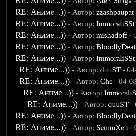
RE: Аниме...))
- Автор:
Ater_Striga
-
RE: Аниме...))
- Автор:
zzashpaupat
RE: Аниме...))
- Автор:
ImmoraliSSt
RE: Аниме...))
- Автор:
mishadoff
- 
RE: Аниме...))
- Автор:
BloodlyDea
RE: Аниме...))
- Автор:
ImmoraliSSt
RE: Аниме...))
- Автор:
duuST
- 04
RE: Аниме...))
- Автор:
Che
- 04-0
RE: Аниме...))
- Автор:
ImmoraliS
RE: Аниме...))
- Автор:
duuST
- 
RE: Аниме...))
- Автор:
BloodlyDea
RE: Аниме...))
- Автор:
SemmXen
- 