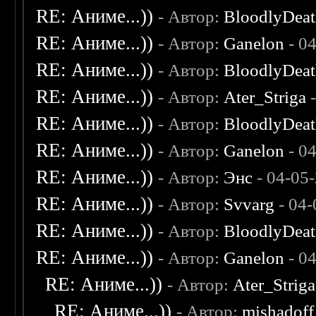
RE: Аниме...))
- Автор:
BloodlyDea
RE: Аниме...))
- Автор:
Ganelon
- 0
RE: Аниме...))
- Автор:
BloodlyDea
RE: Аниме...))
- Автор:
Ater_Striga
-
RE: Аниме...))
- Автор:
BloodlyDea
RE: Аниме...))
- Автор:
Ganelon
- 0
RE: Аниме...))
- Автор:
Энс
- 04-05
RE: Аниме...))
- Автор:
Svvarg
- 04-
RE: Аниме...))
- Автор:
BloodlyDea
RE: Аниме...))
- Автор:
Ganelon
- 0
RE: Аниме...))
- Автор:
Ater_Striga
RE: Аниме...))
- Автор:
mishadoff