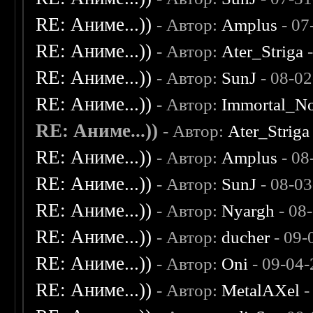
RE: Аниме...))
- Автор:
Amplus
- 07
RE: Аниме...))
- Автор:
Ater_Striga
-
RE: Аниме...))
- Автор:
SunJ
- 08-0
RE: Аниме...))
- Автор:
Immortal_N
RE: Аниме...))
- Автор:
Ater_Striga
RE: Аниме...))
- Автор:
Amplus
- 08
RE: Аниме...))
- Автор:
SunJ
- 08-0
RE: Аниме...))
- Автор:
Nyargh
- 08
RE: Аниме...))
- Автор:
ducher
- 09-
RE: Аниме...))
- Автор:
Oni
- 09-04-
RE: Аниме...))
- Автор:
MetalAXel
-