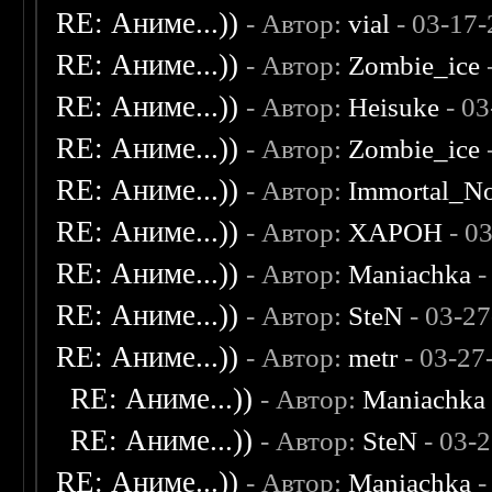
RE: Аниме...))
- Автор:
vial
- 03-17-
RE: Аниме...))
- Автор:
Zombie_ice
RE: Аниме...))
- Автор:
Heisuke
- 03
RE: Аниме...))
- Автор:
Zombie_ice
RE: Аниме...))
- Автор:
Immortal_N
RE: Аниме...))
- Автор:
XAPOH
- 0
RE: Аниме...))
- Автор:
Maniachka
-
RE: Аниме...))
- Автор:
SteN
- 03-27
RE: Аниме...))
- Автор:
metr
- 03-27
RE: Аниме...))
- Автор:
Maniachka
RE: Аниме...))
- Автор:
SteN
- 03-
RE: Аниме...))
- Автор:
Maniachka
-