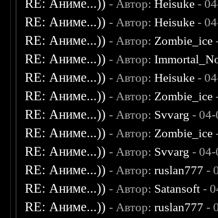
RE: Аниме...))
- Автор:
Heisuke
- 04
RE: Аниме...))
- Автор:
Heisuke
- 04
RE: Аниме...))
- Автор:
Zombie_ice
RE: Аниме...))
- Автор:
Immortal_N
RE: Аниме...))
- Автор:
Heisuke
- 04
RE: Аниме...))
- Автор:
Zombie_ice
RE: Аниме...))
- Автор:
Svvarg
- 04-
RE: Аниме...))
- Автор:
Zombie_ice
RE: Аниме...))
- Автор:
Svvarg
- 04-
RE: Аниме...))
- Автор:
ruslan777
- 
RE: Аниме...))
- Автор:
Satansoft
- 0
RE: Аниме...))
- Автор:
ruslan777
- 