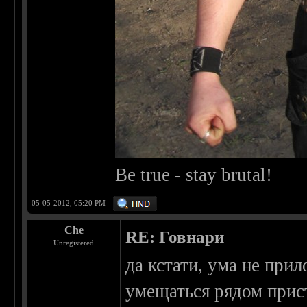
Be true - stay brutal!
05-05-2012, 05:20 PM
Che
RE: Говнари
Unregistered
да кстати, ума не при
умещаться рядом прист