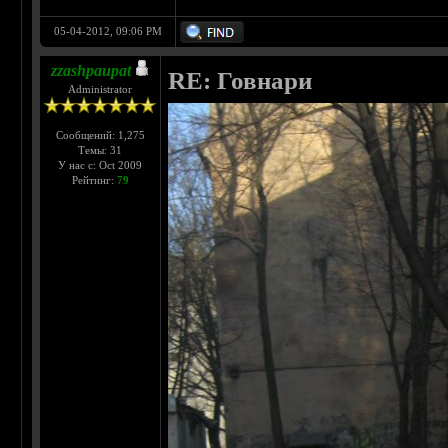
05-04-2012, 09:06 PM
zzashpaupat
RE: Говнари
Administrator
Сообщений: 1,275
Темы: 31
У нас с: Oct 2009
Рейтинг:
79