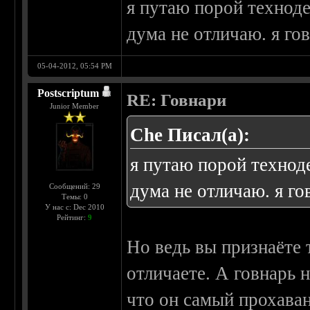
я путаю порой техноде
дума не отличаю. я гов
05-04-2012, 05:54 PM
Postscriptum
RE: Говнари
Junior Member
Che Писал(а):
я путаю порой технод
дума не отличаю. я го
Сообщений: 29
Темы: 0
У нас с: Dec 2010
Рейтинг:
9
Но ведь вы признаёте т
отличаете. А говнарь н
что он самый прохаван