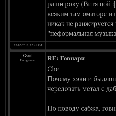
рашн року (Витя цой ф
всяким там оматоре и 
никак не ранжируется 
"неформальная музыка
05-05-2012, 05:41 PM
Gvod
RE: Говнари
Unregistered
Che
Почему хэви и быдлош
чередовать метал с д
По поводу сабжа, гов