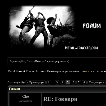
Здравствуйте, Гость! (
Вход
—
Зарегистрироваться
)
Metal Torrent Tracker Forum
›
Разговоры на различные темы
›
Разговоры 
 3
Страницы (8):
« Предыдущая
1
...
3
4
5
6
7
8
Следующая »
Говнари
Che
RE: Говнари
Unregistered