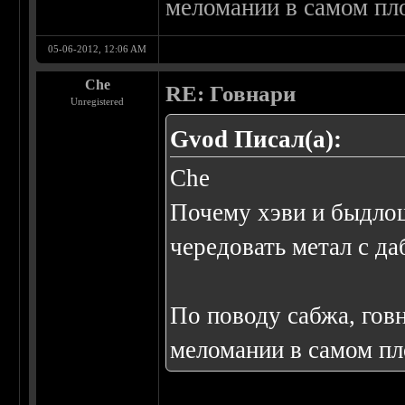
меломании в самом пло
05-06-2012, 12:06 AM
Che
RE: Говнари
Unregistered
Gvod Писал(а):
Che
Почему хэви и быдлош
чередовать метал с д
По поводу сабжа, гов
меломании в самом пл